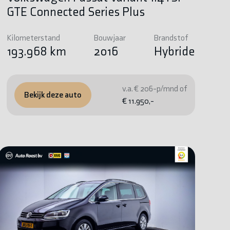
GTE Connected Series Plus
Kilometerstand
Bouwjaar
Brandstof
193.968 km
2016
Hybride
v.a. € 206-p/mnd of
Bekijk deze auto
€ 11.950,-