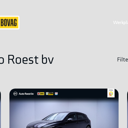
Werkpl
o Roest bv
Filte