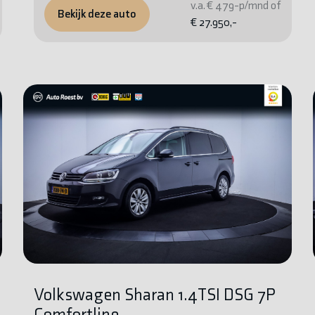
v.a. € 479-p/mnd of
Bekijk deze auto
€ 27.950,-
Volkswagen Sharan 1.4TSI DSG 7P
Comfortline