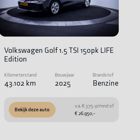
Volkswagen Golf 1.5 TSI 150pk LIFE
Edition
Kilometerstand
Bouwjaar
Brandstof
43.102 km
2025
Benzine
v.a. € 375-p/mnd of
Bekijk deze auto
€ 26.950,-