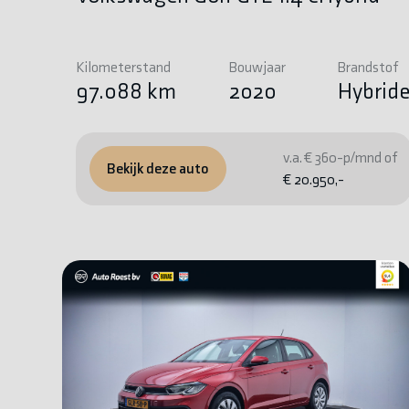
Kilometerstand
Bouwjaar
Brandstof
97.088 km
2020
Hybrid
v.a. € 360-p/mnd of
Bekijk deze auto
€ 20.950,-