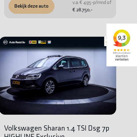
v.a. € 495-p/mnd of
Bekijk deze auto
€ 28.750,-
Volkswagen Sharan 1.4 TSI Dsg 7p
HIGHLINE Exclusive