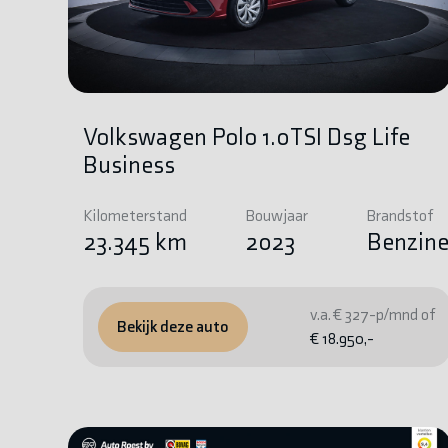
Volkswagen Polo 1.0TSI Dsg Life
Business
Kilometerstand
Bouwjaar
Brandstof
23.345 km
2023
Benzin
v.a. € 327-p/mnd of
Bekijk deze auto
€ 18.950,-