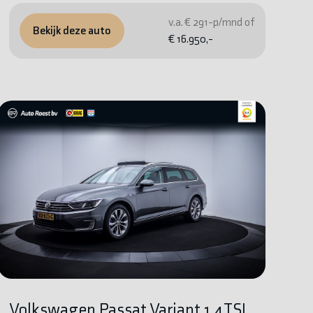
v.a. € 291-p/mnd of
Bekijk deze auto
€ 16.950,-
Volkswagen Passat Variant 1.4TSI