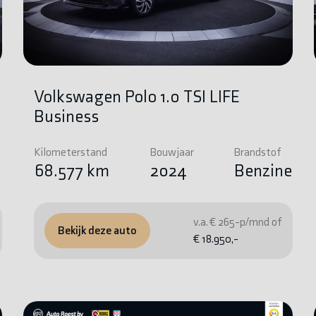
Volkswagen Polo 1.0 TSI LIFE
Business
Kilometerstand
Bouwjaar
Brandstof
e
68.577 km
2024
Benzine
v.a. € 265-p/mnd of
Bekijk deze auto
€ 18.950,-