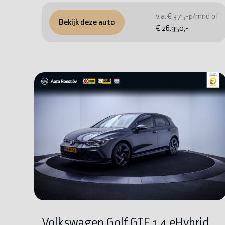
v.a. € 375-p/mnd of
Bekijk deze auto
€ 26.950,-
Volkswagen Golf GTE 1.4 eHybrid