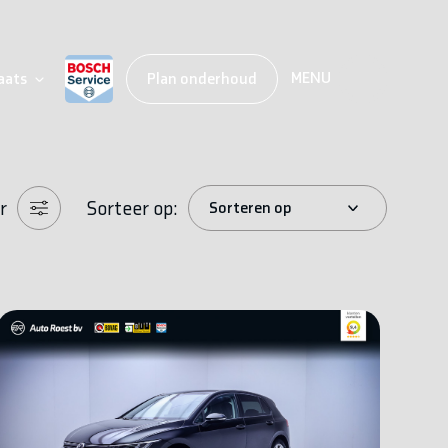
MENU
aats
Plan onderhoud
r
Sorteer op: