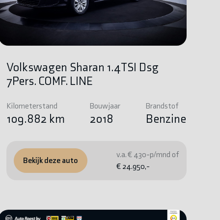
Volkswagen Sharan 1.4TSI Dsg
7Pers. COMF. LINE
Kilometerstand
Bouwjaar
Brandstof
109.882 km
2018
Benzine
v.a. € 430-p/mnd of
Bekijk deze auto
€ 24.950,-