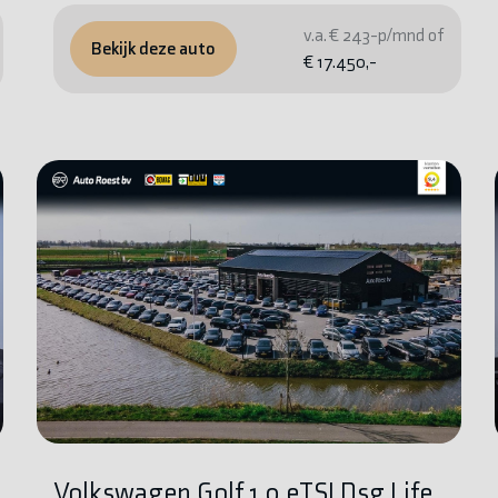
v.a. € 243-p/mnd of
Bekijk deze auto
€ 17.450,-
Volkswagen Golf 1.0 eTSI Dsg Life