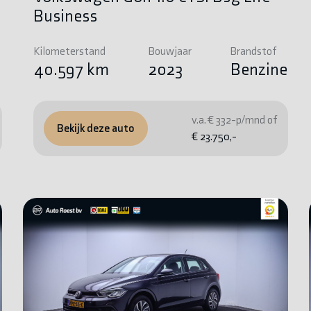
Business
Kilometerstand
Bouwjaar
Brandstof
e
40.597 km
2023
Benzine
v.a. € 332-p/mnd of
Bekijk deze auto
€ 23.750,-