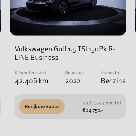
Volkswagen Golf 1.5 TSI 150Pk R-
LINE Business
Kilometerstand
Bouwjaar
Brandstof
e
42.406 km
2022
Benzine
v.a. € 425-p/mnd of
Bekijk deze auto
€ 24.750,-