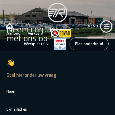
Neem contact
MENU
Aanbod
Verkocht
met ons op
Werkplaats
Plan onderhoud
Stel hieronder uw vraag
Naam
E-mailadres