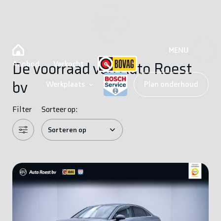
MENU
Aanbod
Verkocht
De voorraad van Auto Roest
bv
Werkplaats
Plan onderhoud
Filter
Sorteer op: