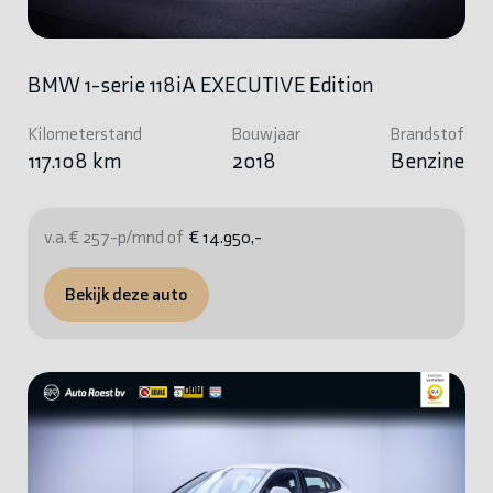
BMW 1-serie 118iA EXECUTIVE Edition
Kilometerstand
Bouwjaar
Brandstof
117.108 km
2018
Benzine
v.a. € 257-p/mnd of
€ 14.950,-
Bekijk deze auto