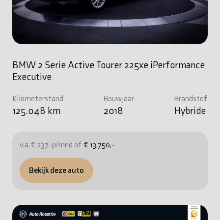
BMW 2 Serie Active Tourer 225xe iPerformance
Executive
Kilometerstand
Bouwjaar
Brandstof
125.048 km
2018
Hybride
v.a. € 237-p/mnd of
€ 13.750,-
Bekijk deze auto