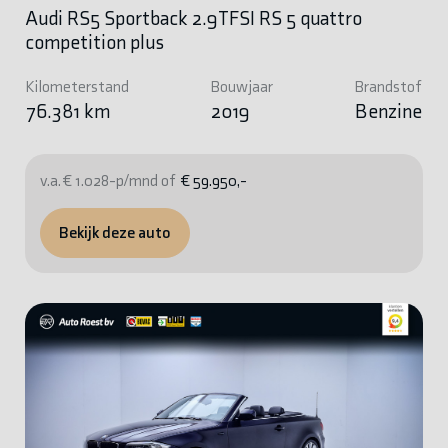
Audi RS5 Sportback 2.9TFSI RS 5 quattro
competition plus
Kilometerstand
Bouwjaar
Brandstof
76.381 km
2019
Benzine
v.a. € 1.028-p/mnd of
€ 59.950,-
Bekijk deze auto