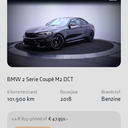
BMW 2 Serie Coupé M2 DCT
Kilometerstand
Bouwjaar
Brandstof
101.900 km
2018
Benzine
v.a. € 823-p/mnd of
€ 47.950,-