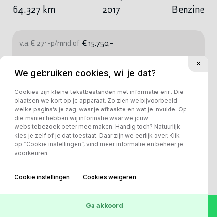
64.327 km
2017
Benzine
v.a. € 271-p/mnd of
€ 15.750,-
Bekijk deze auto
We gebruiken cookies, wil je dat?
Cookies zijn kleine tekstbestanden met informatie erin. Die
plaatsen we kort op je apparaat. Zo zien we bijvoorbeeld
welke pagina’s je zag, waar je afhaakte en wat je invulde. Op
die manier hebben wij informatie waar we jouw
websitebezoek beter mee maken. Handig toch? Natuurlijk
kies je zelf of je dat toestaat. Daar zijn we eerlijk over. Klik
op “Cookie instellingen”, vind meer informatie en beheer je
voorkeuren.
Cookie instellingen
Cookies weigeren
Ga akkoord