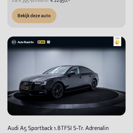
v.a. € 395-p/mnd of
€ 22.950,-
Bekijk deze auto
Audi A5 Sportback 1.8TFSI S-Tr. Adrenalin