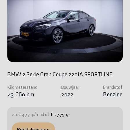
BMW 2 Serie Gran Coupé 220iA SPORTLINE
Kilometerstand
Bouwjaar
Brandstof
43.660 km
2022
Benzine
v.a. € 477-p/mnd of
€ 27.750,-
Bekijk deze auto