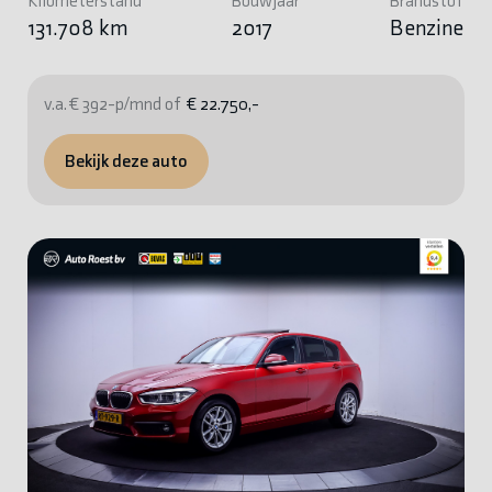
Kilometerstand
Bouwjaar
Brandstof
131.708 km
2017
Benzine
v.a. € 392-p/mnd of
€ 22.750,-
Bekijk deze auto