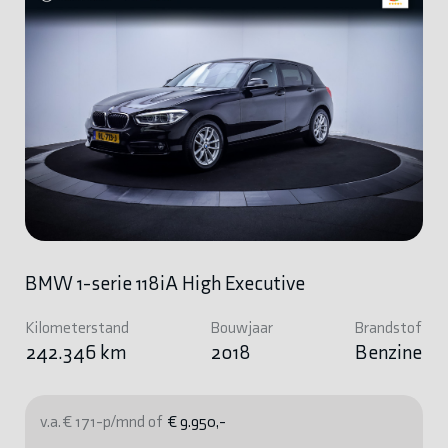
BMW 1-serie 118iA High Executive
Kilometerstand
Bouwjaar
Brandstof
242.346 km
2018
Benzine
v.a. € 171-p/mnd of
€ 9.950,-