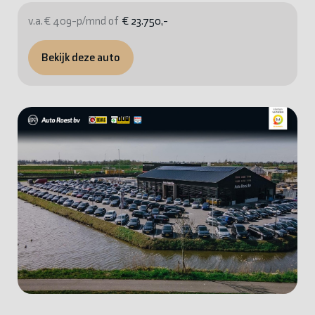
v.a. € 409-p/mnd of
€ 23.750,-
Bekijk deze auto