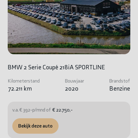
BMW 2 Serie Coupé 218iA SPORTLINE
Kilometerstand
Bouwjaar
Brandstof
72.211 km
2020
Benzine
v.a. € 392-p/mnd of
€ 22.750,-
Bekijk deze auto