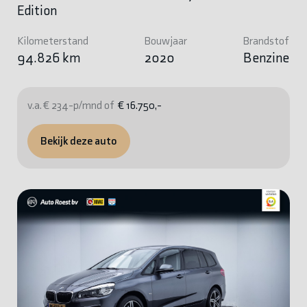
Edition
Kilometerstand
Bouwjaar
Brandstof
94.826 km
2020
Benzine
v.a. € 234-p/mnd of
€ 16.750,-
Bekijk deze auto