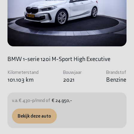
BMW 1-serie 120i M-Sport High Executive
Kilometerstand
Bouwjaar
Brandstof
101.103 km
2021
Benzine
v.a. € 430-p/mnd of
€ 24.950,-
Bekijk deze auto