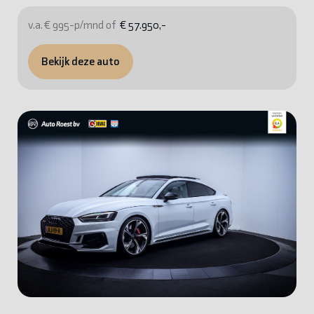
v.a. € 995-p/mnd of
€ 57.950,-
Bekijk deze auto