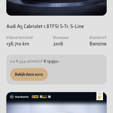
Audi A5 Cabriolet 1.8TFSI S-Tr. S-Line
Kilometerstand
Bouwjaar
Brandstof
136.710 km
2016
Benzine
v.a. € 344-p/mnd of
€ 19.950,-
Bekijk deze auto