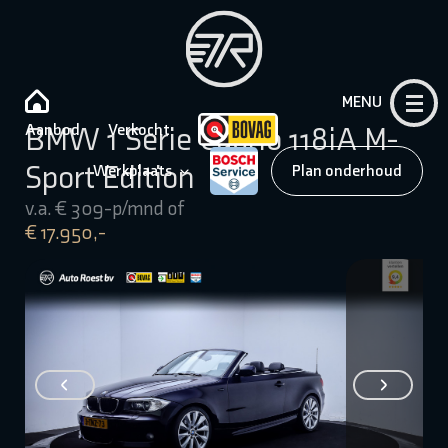
MENU
Aanbod
Verkocht
BMW 1 Serie Cabrio 118iA M-
Sport Edition
Werkplaats
Plan onderhoud
v.a. € 309-p/mnd of
€ 17.950,-