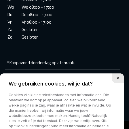
Wo
Wo 08:00 - 17:00
Do
Do 08:00 - 17:00
Vr
Vr 08:00 - 17:00
Za
Gesloten
Zo
Gesloten
*Koopavond donderdag op afspraak.
Volg ons:
We gebruiken cookies, wil je dat?
Cookies zijn kleine tekstbestanden met informatie erin. Die
plaatsen we kort op je apparaat. Zo zien we bijvoorbeeld
welke pagina’s je zag, waar je afhaakte en wat je invulde. Op
die manier hebben wij informatie waar we jouw
websitebezoek beter mee maken. Handig toch? Natuurlijk
kies je zelf of je dat toestaat. Daar zijn we eerlijk over. Klik
op “Cookie instellingen”, vind meer informatie en beheer je