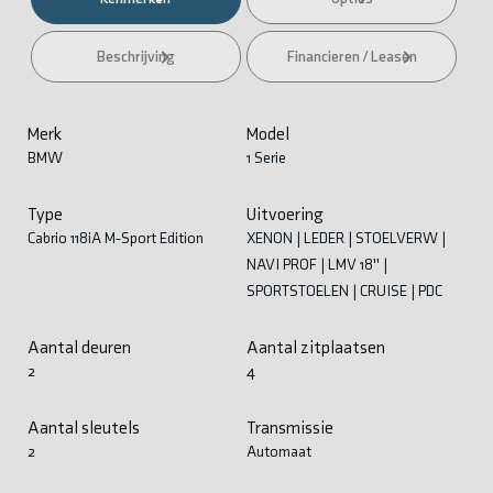
Beschrijving
Financieren / Leasen
Merk
Model
BMW
1 Serie
Type
Uitvoering
Cabrio 118iA M-Sport Edition
XENON | LEDER | STOELVERW |
NAVI PROF | LMV 18'' |
SPORTSTOELEN | CRUISE | PDC
Aantal deuren
Aantal zitplaatsen
2
4
Aantal sleutels
Transmissie
2
Automaat