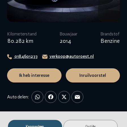
Kilometerstand
Bouwjaar
Brandstof
80.282 km
2014
Benzine
0184601233
verkoop@autoroest.nl
Ik heb interesse
Inruilvoorstel
Auto delen:
Kenmerken
Opties