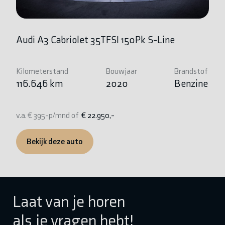
Audi A3 Cabriolet 35TFSI 150Pk S-Line
Au
Kilometerstand
Bouwjaar
Brandstof
Ki
116.646 km
2020
Benzine
1
v.a. € 395-p/mnd of
€ 22.950,-
v.
Bekijk deze auto
Laat van je horen
als je vragen hebt!