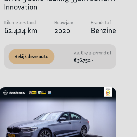
Innovation
Kilometerstand
Bouwjaar
Brandstof
62.424 km
2020
Benzine
v.a. € 512-p/mnd of
Bekijk deze auto
€ 36.750,-