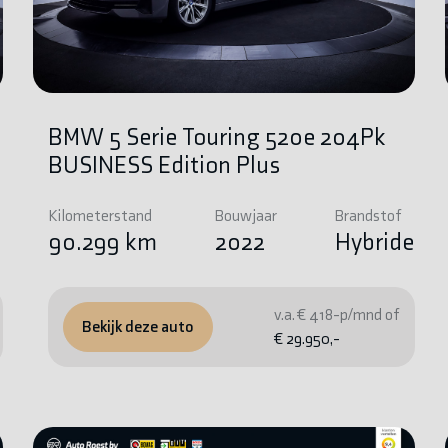
BMW 5 Serie Touring 520e 204Pk
BUSINESS Edition Plus
Kilometerstand
Bouwjaar
Brandstof
e
90.299 km
2022
Hybride
v.a. € 418-p/mnd of
Bekijk deze auto
€ 29.950,-