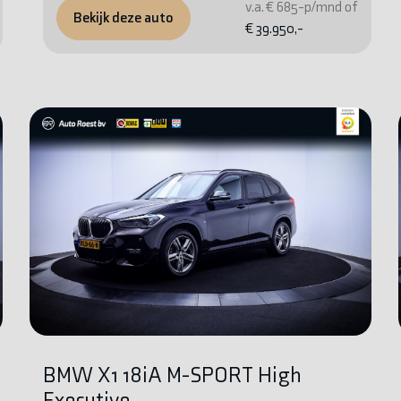
v.a. € 685-p/mnd of
Bekijk deze auto
€ 39.950,-
BMW X1 18iA M-SPORT High
Executive