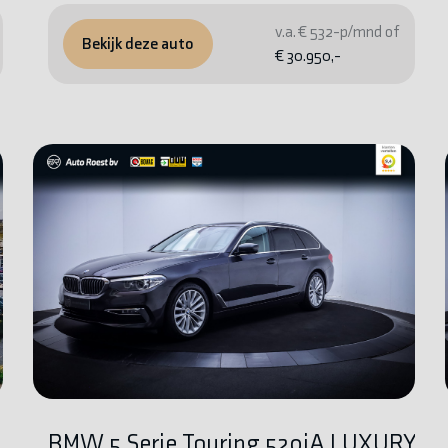
v.a. € 532-p/mnd of
Bekijk deze auto
€ 30.950,-
BMW 5 Serie Touring 520iA LUXURY