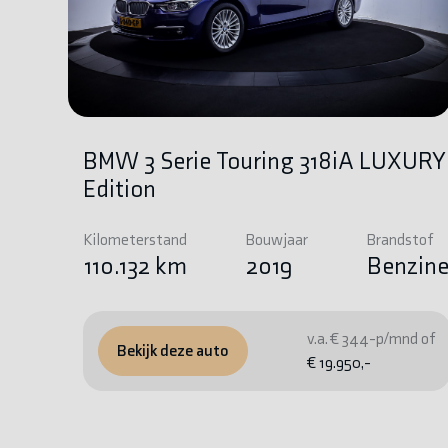
BMW 3 Serie Touring 318iA LUXURY
Edition
Kilometerstand
Bouwjaar
Brandstof
110.132 km
2019
Benzin
v.a. € 344-p/mnd of
Bekijk deze auto
€ 19.950,-