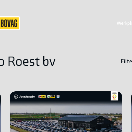
Werkpl
o Roest bv
Filte