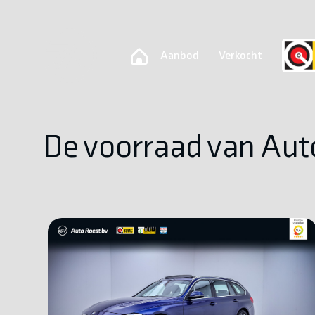
Aanbod
Verkocht
De voorraad van Aut