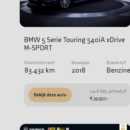
BMW 5 Serie Touring 540iA xDrive
M-SPORT
Kilometerstand
Bouwjaar
Brandstof
83.432 km
2018
Benzin
v.a. € 685-p/mnd of
Bekijk deze auto
€ 39.950,-