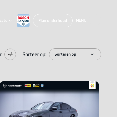
MENU
aats
Plan onderhoud
r
Sorteer op: