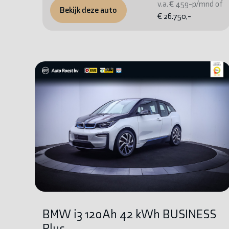
v.a. € 459-p/mnd of
Bekijk deze auto
€ 26.750,-
BMW i3 120Ah 42 kWh BUSINESS
Plus