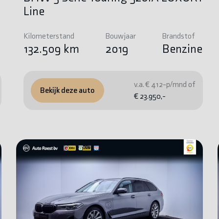
Line
Kilometerstand
Bouwjaar
Brandstof
e
132.509 km
2019
Benzine
v.a. € 412-p/mnd of
Bekijk deze auto
€ 23.950,-