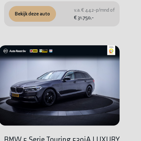
v.a. € 442-p/mnd of
Bekijk deze auto
€ 31.750,-
BMW 5 Serie Touring 530iA LUXURY