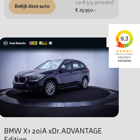
v.a. € 515-p/mnd of
Bekijk deze auto
€ 29.950,-
BMW X1 20iA xDr. ADVANTAGE
Edition