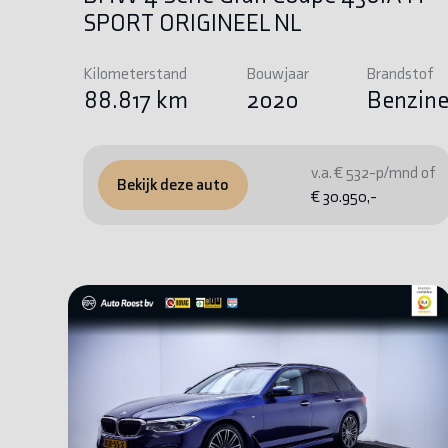
SPORT ORIGINEEL NL
Kilometerstand
Bouwjaar
Brandstof
88.817 km
2020
Benzin
v.a. € 532-p/mnd of
Bekijk deze auto
€ 30.950,-