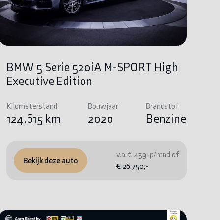
BMW 5 Serie 520iA M-SPORT High
Executive Edition
Kilometerstand
Bouwjaar
Brandstof
124.615 km
2020
Benzine
v.a. € 459-p/mnd of
Bekijk deze auto
€ 26.750,-