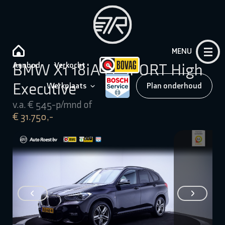
MENU
Aanbod
Verkocht
BMW X1 18iA M-SPORT High
Executive
Werkplaats
Plan onderhoud
v.a. € 545-p/mnd of
€ 31.750,-