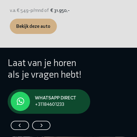
v.
v.a. € 549-p/mnd of
€ 31.950,-
Bekijk deze auto
Laat van je horen
als je vragen hebt!
WHATSAPP DIRECT
+31184601233