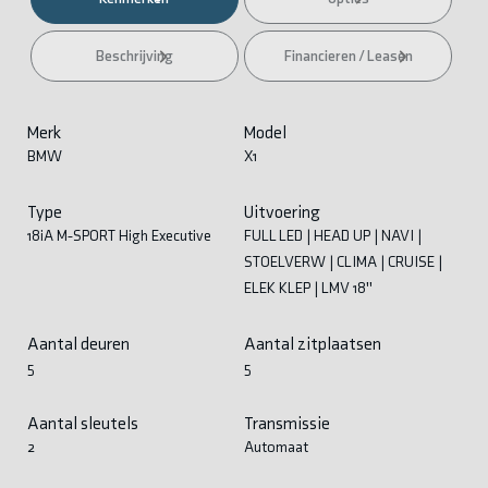
Beschrijving
Financieren / Leasen
Merk
Model
BMW
X1
Type
Uitvoering
18iA M-SPORT High Executive
FULL LED | HEAD UP | NAVI |
STOELVERW | CLIMA | CRUISE |
ELEK KLEP | LMV 18''
Aantal deuren
Aantal zitplaatsen
5
5
Aantal sleutels
Transmissie
2
Automaat