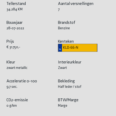
Tellerstand
Aantal versnellingen
34.284 KM
7
Bouwjaar
Brandstof
28-07-2022
Benzine
Prijs
Kenteken
€ 31.750,-
KLD-66-N
Kleur
Interieurkleur
zwart metallic
Zwart
Acceleratie 0-100
Bekleding
9.7 sec.
Half leder / stof
CO2-emissie
BTW/Marge
0 g/km
Marge