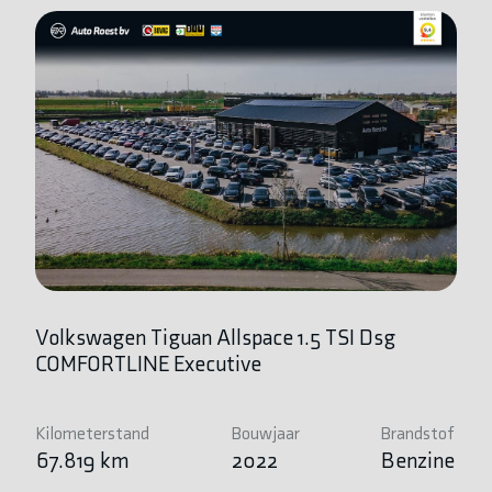
Volkswagen Tiguan Allspace 1.5 TSI Dsg
P
COMFORTLINE Executive
Ki
7
Kilometerstand
Bouwjaar
Brandstof
67.819 km
2022
Benzine