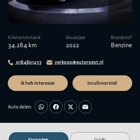
Kilometerstand
Bouwjaar
Brandstof
34.284 km
2022
Benzine
0184601233
verkoop@autoroest.nl
Ik heb interesse
Inruilvoorstel
Auto delen:
Kenmerken
Opties