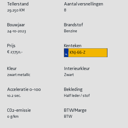
Tellerstand
Aantal versnellingen
29.250 KM
8
Bouwjaar
Brandstof
24-10-2023
Benzine
Prijs
Kenteken
€ 27.750,-
KNJ-66-Z
Kleur
Interieurkleur
zwart metallic
Zwart
Acceleratie 0-100
Bekleding
10.2 sec.
Half leder / stof
CO2-emissie
BTW/Marge
0 g/km
BTW