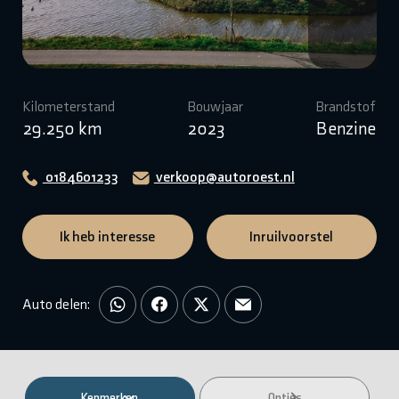
Kilometerstand
Bouwjaar
Brandstof
29.250 km
2023
Benzine
0184601233
verkoop@autoroest.nl
Ik heb interesse
Inruilvoorstel
Auto delen:
Kenmerken
Opties