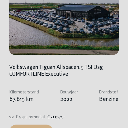
Volkswagen Tiguan Allspace 1.5 TSI Dsg
B
COMFORTLINE Executive
Ki
1
Kilometerstand
Bouwjaar
Brandstof
67.819 km
2022
Benzine
v.
v.a. € 549-p/mnd of
€ 31.950,-