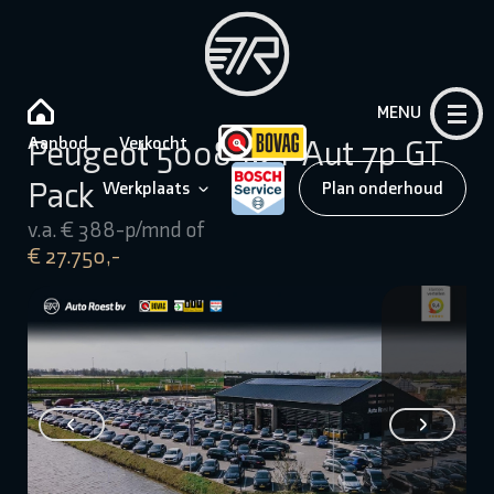
MENU
Aanbod
Verkocht
Peugeot 5008 1.2T Aut 7p GT
Pack
Werkplaats
Plan onderhoud
v.a. € 388-p/mnd of
€ 27.750,-