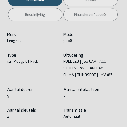
Beschrijving
Financieren / Leasen
Merk
Model
Peugeot
5008
Type
Uitvoering
1.2T Aut 7p GT Pack
FULL LED | 360 CAM | ACC |
STOELVERW | CARPLAY |
CLIMA | BLINDSPOT | LMV 18''
Aantal deuren
Aantal zitplaatsen
5
7
Aantal sleutels
Transmissie
2
Automaat