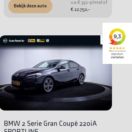
v.a. € 392-p/mnd of
Bekijk deze auto
€ 22.750,-
BMW 2 Serie Gran Coupé 220iA
SPORTLINE