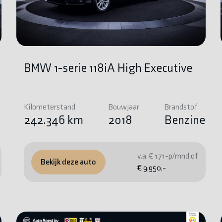
BMW 1-serie 118iA High Executive
Kilometerstand
Bouwjaar
Brandstof
e
242.346 km
2018
Benzine
v.a. € 171-p/mnd of
Bekijk deze auto
€ 9.950,-