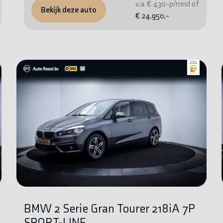
v.a. € 430-p/mnd of
Bekijk deze auto
€ 24.950,-
BMW 2 Serie Gran Tourer 218iA 7P
SPORT-LINE