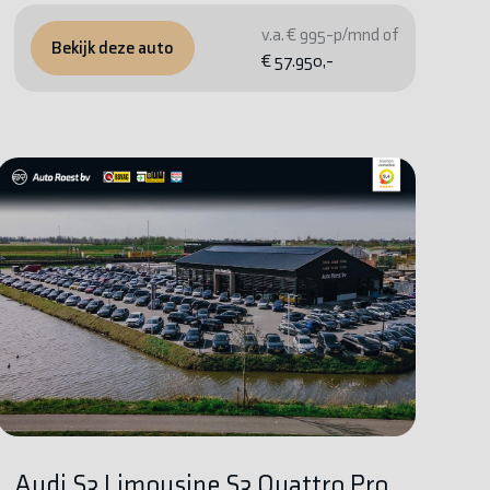
v.a. € 995-p/mnd of
Bekijk deze auto
€ 57.950,-
Audi S3 Limousine S3 Quattro Pro