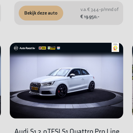
v.a. € 344-p/mnd of
Bekijk deze auto
€ 19.950,-
Audi S1 2.0TFSI S1 Quattro Pro Line