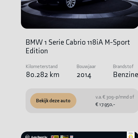
BMW 1 Serie Cabrio 118iA M-Sport
Edition
Kilometerstand
Bouwjaar
Brandstof
80.282 km
2014
Benzin
v.a. € 309-p/mnd of
Bekijk deze auto
€ 17.950,-