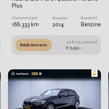
Plus
Kilometerstand
Bouwjaar
Brandstof
e
166.333 km
2014
Benzine
v.a. € 274-p/mnd of
Bekijk deze auto
€ 15.950,-