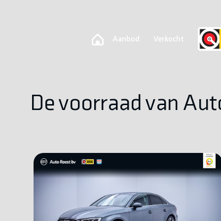
Aanbod
Verkocht
De voorraad van Aut