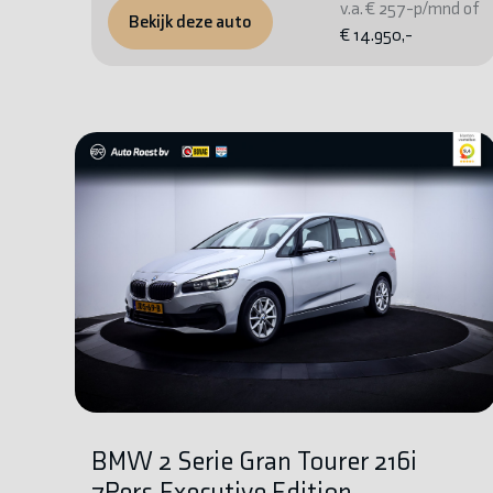
v.a. € 257-p/mnd of
Bekijk deze auto
€ 14.950,-
BMW 2 Serie Gran Tourer 216i
7Pers.Executive Edition