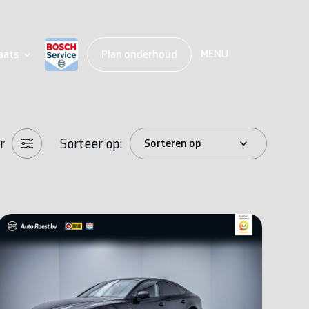
MENU
aats
Plan onderhoud
r
Sorteer op: