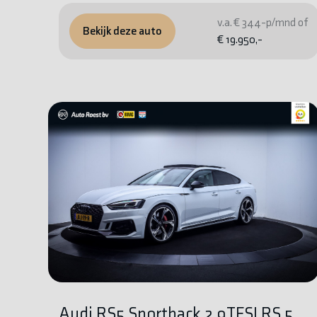
v.a. € 344-p/mnd of
Bekijk deze auto
€ 19.950,-
Audi RS5 Sportback 2.9TFSI RS 5