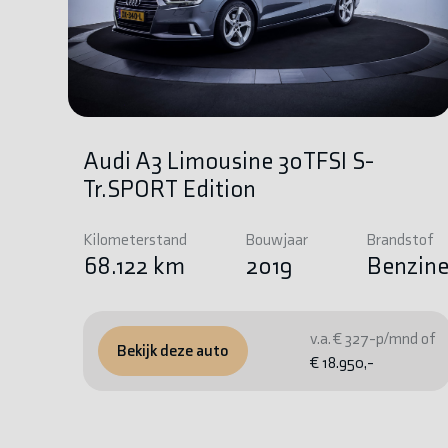
Audi A3 Limousine 30TFSI S-
Tr.SPORT Edition
Kilometerstand
Bouwjaar
Brandstof
68.122 km
2019
Benzin
v.a. € 327-p/mnd of
Bekijk deze auto
€ 18.950,-