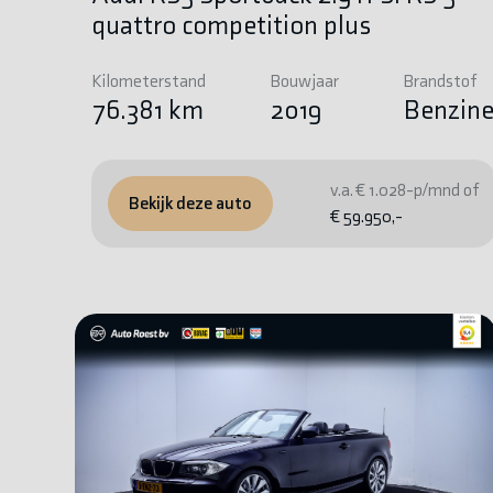
quattro competition plus
Kilometerstand
Bouwjaar
Brandstof
76.381 km
2019
Benzin
v.a. € 1.028-p/mnd of
Bekijk deze auto
€ 59.950,-