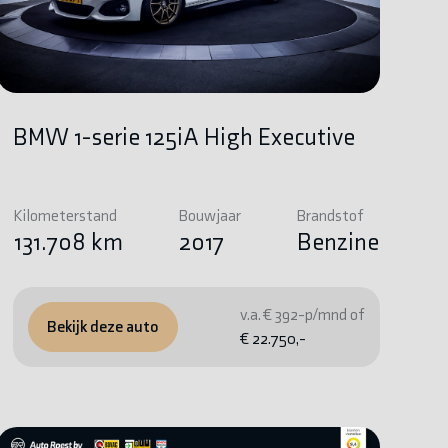
BMW 1-serie 125iA High Executive
Kilometerstand
Bouwjaar
Brandstof
131.708 km
2017
Benzine
v.a. € 392-p/mnd of
Bekijk deze auto
€ 22.750,-