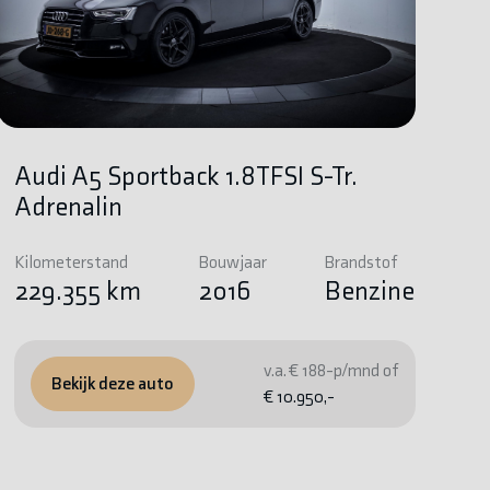
Audi A5 Sportback 1.8TFSI S-Tr.
Adrenalin
Kilometerstand
Bouwjaar
Brandstof
229.355 km
2016
Benzine
v.a. € 188-p/mnd of
Bekijk deze auto
€ 10.950,-