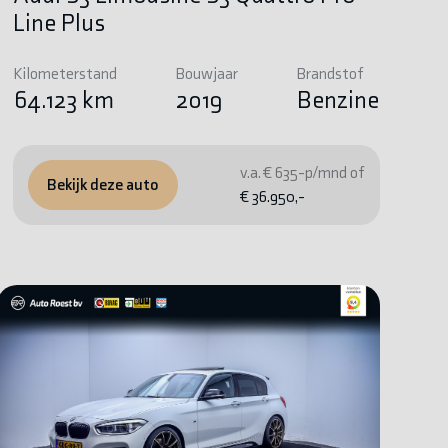
Line Plus
Kilometerstand
Bouwjaar
Brandstof
64.123 km
2019
Benzine
v.a. € 635-p/mnd of
Bekijk deze auto
€ 36.950,-