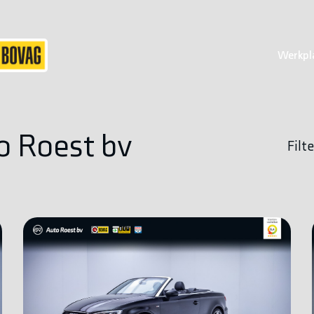
Werkpl
o Roest bv
Filte