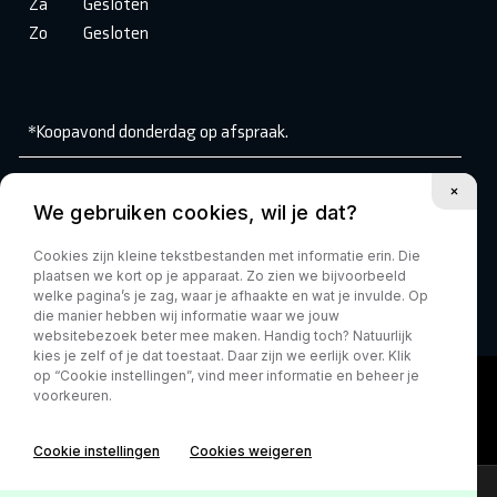
Za
Gesloten
Zo
Gesloten
*Koopavond donderdag op afspraak.
Volg ons:
We gebruiken cookies, wil je dat?
Cookies zijn kleine tekstbestanden met informatie erin. Die
plaatsen we kort op je apparaat. Zo zien we bijvoorbeeld
welke pagina’s je zag, waar je afhaakte en wat je invulde. Op
die manier hebben wij informatie waar we jouw
websitebezoek beter mee maken. Handig toch? Natuurlijk
kies je zelf of je dat toestaat. Daar zijn we eerlijk over. Klik
op “Cookie instellingen”, vind meer informatie en beheer je
voorkeuren.
Cookie instellingen
Cookies weigeren