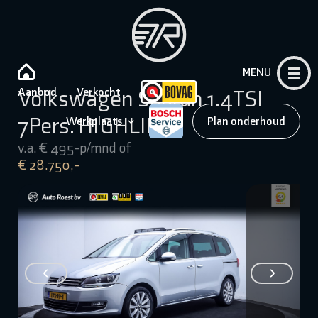
MENU
Aanbod
Verkocht
Volkswagen Sharan 1.4TSI
7Pers. HIGHLINE
Werkplaats
Plan onderhoud
v.a. € 495-p/mnd of
€ 28.750,-