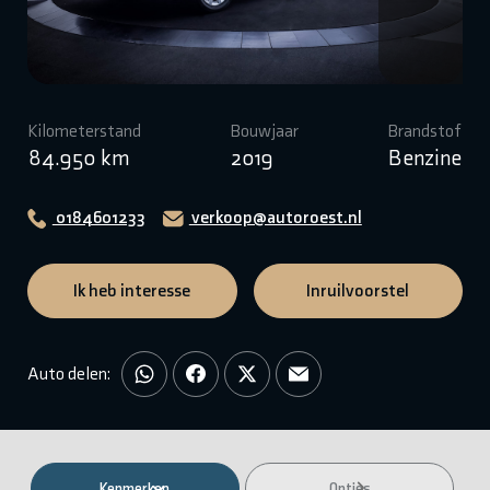
Kilometerstand
Bouwjaar
Brandstof
84.950 km
2019
Benzine
0184601233
verkoop@autoroest.nl
Ik heb interesse
Inruilvoorstel
Auto delen:
Kenmerken
Opties