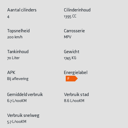
Aantal cilinders
Cilinderinhoud
4
1395 CC
Topsnelheid
Carrosserie
200 km/h
MPV
Tankinhoud
Gewicht
70 Liter
1745 KG
APK
Energielabel
Bij aflevering
Gemiddeld verbruik
Verbruik stad
6.7 L/100KM
8.6 L/100KM
Verbruik snelweg
5.7 L/100KM