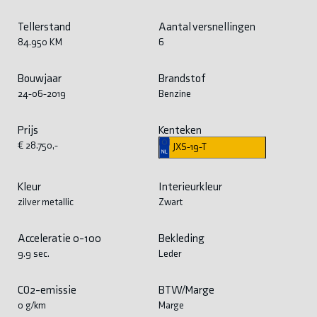
Tellerstand
Aantal versnellingen
84.950 KM
6
Bouwjaar
Brandstof
24-06-2019
Benzine
Prijs
Kenteken
€ 28.750,-
JXS-19-T
Kleur
Interieurkleur
zilver metallic
Zwart
Acceleratie 0-100
Bekleding
9.9 sec.
Leder
CO2-emissie
BTW/Marge
0 g/km
Marge