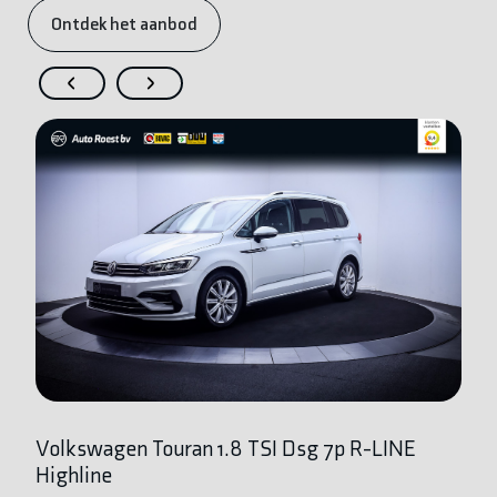
Ontdek het aanbod
Volkswagen Touran 1.8 TSI Dsg 7p R-LINE
V
Highline