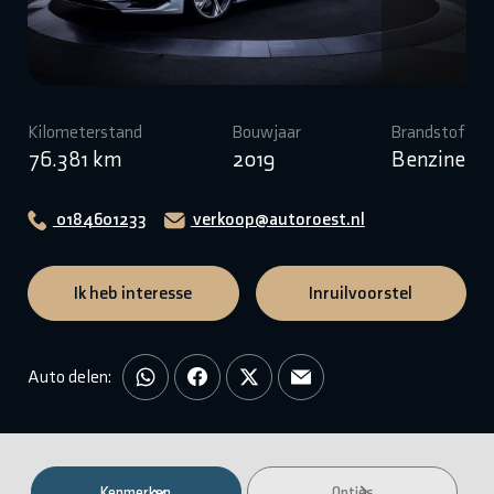
Kilometerstand
Bouwjaar
Brandstof
76.381 km
2019
Benzine
0184601233
verkoop@autoroest.nl
Ik heb interesse
Inruilvoorstel
Auto delen:
Kenmerken
Opties