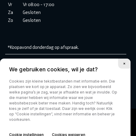
Vr
Vr 08:00 - 17:00
Za
Gesloten
Zo
Gesloten
*Koopavond donderdag op afspraak.
Volg ons:
We gebruiken cookies, wil je dat?
Cookies zijn kleine tekstbestanden met informatie erin. Die
plaatsen we kort op je apparaat. Zo zien we bijvoorbeeld
welke pagina’s je zag, waar je afhaakte en wat je invulde. Op
die manier hebben wij informatie waar we jouw
websitebezoek beter mee maken. Handig toch? Natuurlijk
kies je zelf of je dat toestaat. Daar zijn we eerlijk over. Klik
op “Cookie instellingen”, vind meer informatie en beheer je
voorkeuren.
Cookie instellingen
Cookies weigeren