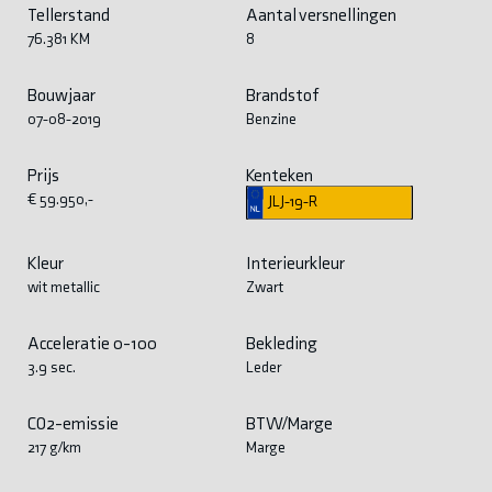
Tellerstand
Aantal versnellingen
76.381 KM
8
Bouwjaar
Brandstof
07-08-2019
Benzine
Prijs
Kenteken
€ 59.950,-
JLJ-19-R
Kleur
Interieurkleur
wit metallic
Zwart
Acceleratie 0-100
Bekleding
3.9 sec.
Leder
CO2-emissie
BTW/Marge
217 g/km
Marge