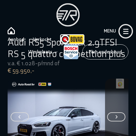
MENU
Aanbod
Verkocht
Audi RS5 Sportback 2.9TFSI
RS 5 quattro competition plus
Werkplaats
Plan onderhoud
v.a. € 1.028-p/mnd of
€ 59.950,-