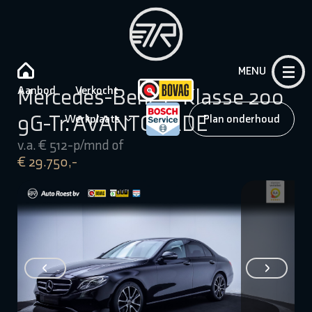
MENU
Aanbod
Verkocht
Mercedes-Benz E-Klasse 200
9G-Tr. AVANTGARDE
Werkplaats
Plan onderhoud
v.a. € 512-p/mnd of
€ 29.750,-