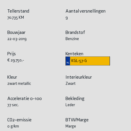
Tellerstand
Aantal versnellingen
70.735 KM
9
Bouwjaar
Brandstof
22-03-2019
Benzine
Prijs
Kenteken
€ 29.750,-
KGL-57-G
Kleur
Interieurkleur
zwart metallic
Zwart
Acceleratie 0-100
Bekleding
7.7 sec.
Leder
CO2-emissie
BTW/Marge
0 g/km
Marge