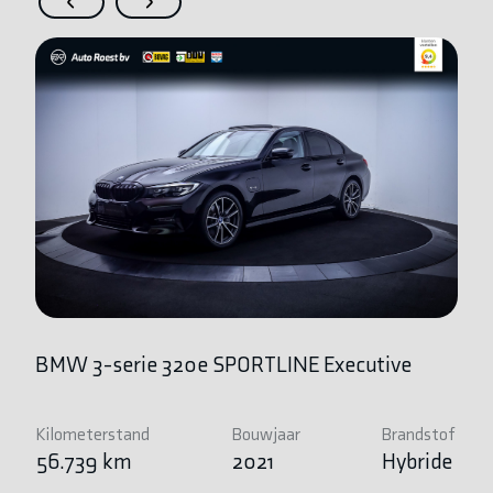
BMW 3-serie 320e SPORTLINE Executive
B
Kilometerstand
Bouwjaar
Brandstof
Ki
56.739 km
2021
Hybride
1