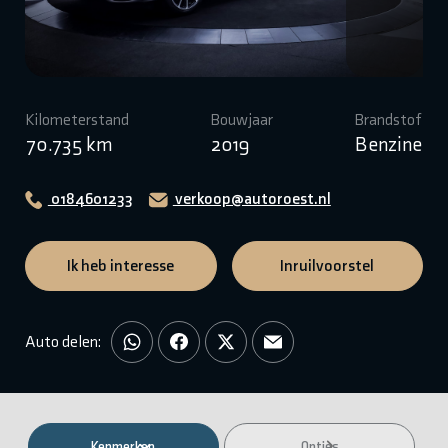
Kilometerstand
Bouwjaar
Brandstof
70.735 km
2019
Benzine
0184601233
verkoop@autoroest.nl
Ik heb interesse
Inruilvoorstel
Auto delen:
Kenmerken
Opties