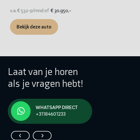
v.a. € 532-p/mnd of
€ 30.950,-
v.
Bekijk deze auto
Laat van je horen
als je vragen hebt!
WHATSAPP DIRECT
+31184601233