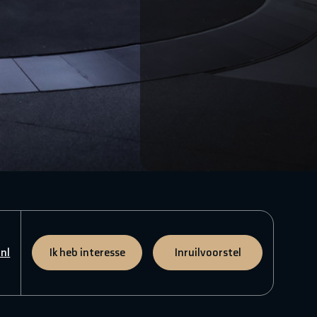
nl
Ik heb interesse
Inruilvoorstel