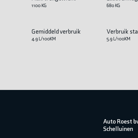
1100 KG
680 KG
Gemiddeld verbruik
Verbruik st
4.9 L/100KM
5.9 L/100KM
Auto Roest b
Schelluinen