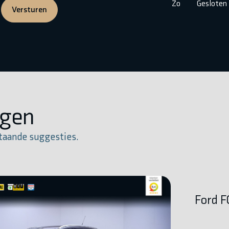
Zo
Gesloten
Versturen
igen
taande suggesties.
Ford 