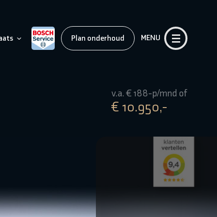
MENU
aats
Plan onderhoud
v.a. € 188-p/mnd of
€ 10.950,-