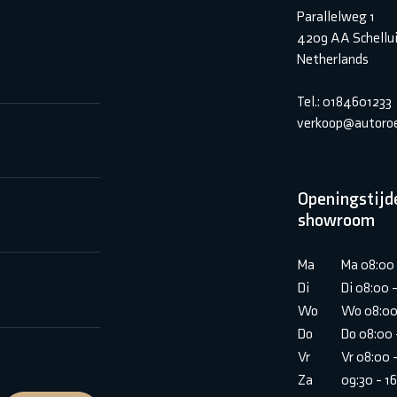
Parallelweg 1
4209 AA Schellu
Netherlands
Tel.: 0184601233
verkoop@autoroe
Openingstijd
showroom
Ma
Ma 08:00 
Di
Di 08:00 
Wo
Wo 08:00
Do
Do 08:00 
Vr
Vr 08:00 
Za
09:30 - 1