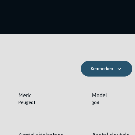
Kenmerken
Merk
Model
Peugeot
308
Aantal zitplaatsen
Aantal sleutels