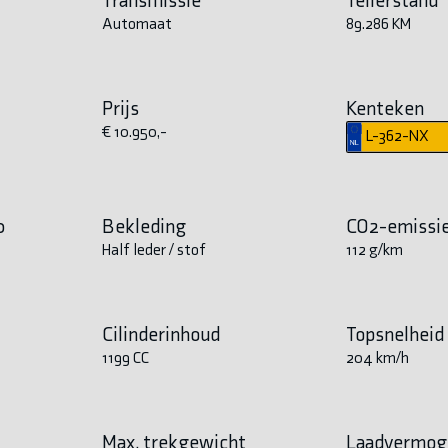
Automaat
89.286 KM
Prijs
Kenteken
€ 10.950,-
L-362-NX
0
Bekleding
CO2-emissi
Half leder / stof
112 g/km
Cilinderinhoud
Topsnelheid
1199 CC
204 km/h
Max. trekgewicht
Laadvermog