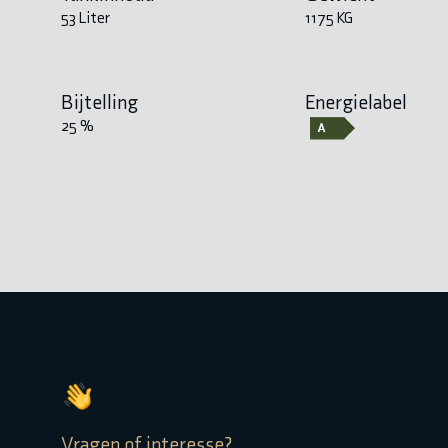
53 Liter
1175 KG
Bijtelling
Energielabel
25 %
Vragen of interesse?