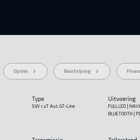
Opties
Beschrijving
Financ
Type
Uitvoering
SW 1.2T Aut. GT-Line
FULL LED | NAVI
BLUETOOTH | PD
Transmissie
Tellerstand