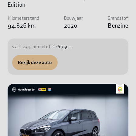
Edition
Kilometerstand
Bouwjaar
Brandstof
94.826 km
2020
Benzine
v.a. € 234-p/mnd of
€ 16.750,-
Bekijk deze auto