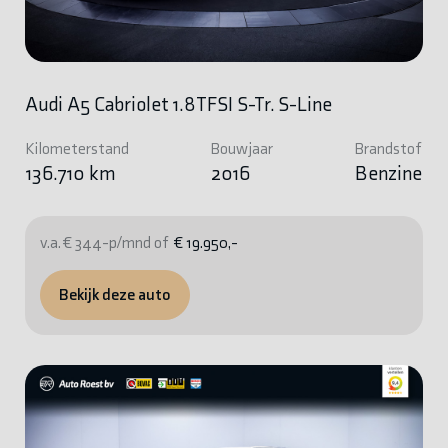
Audi A5 Cabriolet 1.8TFSI S-Tr. S-Line
Kilometerstand
Bouwjaar
Brandstof
136.710 km
2016
Benzine
v.a. € 344-p/mnd of
€ 19.950,-
Bekijk deze auto