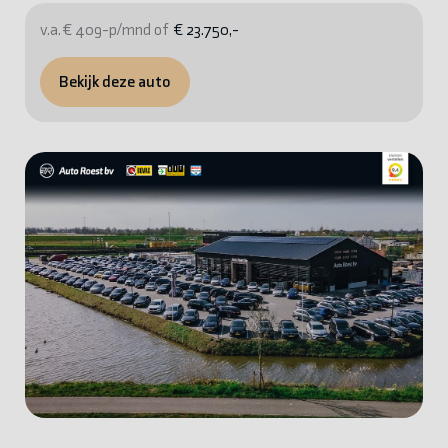
v.a. € 409-p/mnd of
€ 23.750,-
Bekijk deze auto