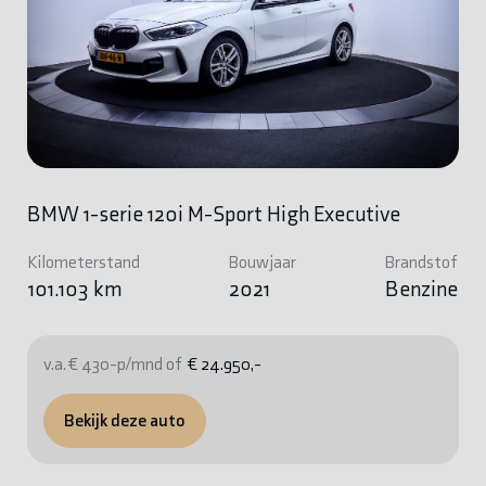
BMW 1-serie 120i M-Sport High Executive
Kilometerstand
Bouwjaar
Brandstof
101.103 km
2021
Benzine
v.a. € 430-p/mnd of
€ 24.950,-
Bekijk deze auto