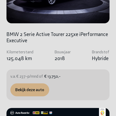
BMW 2 Serie Active Tourer 225xe iPerformance
Executive
Kilometerstand
Bouwjaar
Brandstof
125.048 km
2018
Hybride
v.a. € 237-p/mnd of
€ 13.750,-
Bekijk deze auto