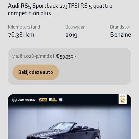
Audi RS5 Sportback 2.9TFSI RS 5 quattro
competition plus
Kilometerstand
Bouwjaar
Brandstof
76.381 km
2019
Benzine
v.a. € 1.028-p/mnd of
€ 59.950,-
Bekijk deze auto