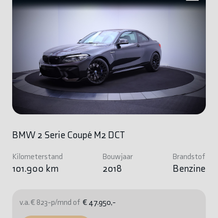
BMW 2 Serie Coupé M2 DCT
Kilometerstand
Bouwjaar
Brandstof
101.900 km
2018
Benzine
v.a. € 823-p/mnd of
€ 47.950,-