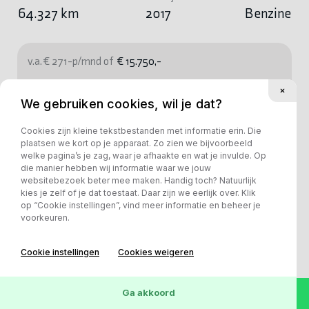
64.327 km
2017
Benzine
v.a. € 271-p/mnd of
€ 15.750,-
Bekijk deze auto
We gebruiken cookies, wil je dat?
Cookies zijn kleine tekstbestanden met informatie erin. Die
plaatsen we kort op je apparaat. Zo zien we bijvoorbeeld
welke pagina’s je zag, waar je afhaakte en wat je invulde. Op
die manier hebben wij informatie waar we jouw
websitebezoek beter mee maken. Handig toch? Natuurlijk
kies je zelf of je dat toestaat. Daar zijn we eerlijk over. Klik
op “Cookie instellingen”, vind meer informatie en beheer je
voorkeuren.
Cookie instellingen
Cookies weigeren
Ga akkoord