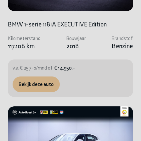
BMW 1-serie 118iA EXECUTIVE Edition
Kilometerstand
Bouwjaar
Brandstof
117.108 km
2018
Benzine
v.a. € 257-p/mnd of
€ 14.950,-
Bekijk deze auto