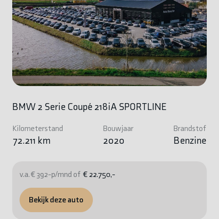
BMW 2 Serie Coupé 218iA SPORTLINE
Kilometerstand
Bouwjaar
Brandstof
72.211 km
2020
Benzine
v.a. € 392-p/mnd of
€ 22.750,-
Bekijk deze auto