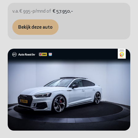
v.a. € 995-p/mnd of
€ 57.950,-
Bekijk deze auto