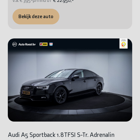
v.a. € 395-p/mnd of
€ 22.950,-
Bekijk deze auto
Audi A5 Sportback 1.8TFSI S-Tr. Adrenalin