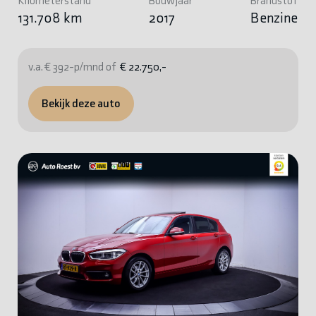
Kilometerstand
Bouwjaar
Brandstof
131.708 km
2017
Benzine
v.a. € 392-p/mnd of
€ 22.750,-
Bekijk deze auto