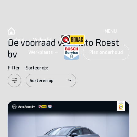
MENU
Aanbod
Verkocht
De voorraad van Auto Roest
bv
Werkplaats
Plan onderhoud
Filter
Sorteer op: