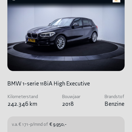
BMW 1-serie 118iA High Executive
Kilometerstand
Bouwjaar
Brandstof
242.346 km
2018
Benzine
v.a. € 171-p/mnd of
€ 9.950,-