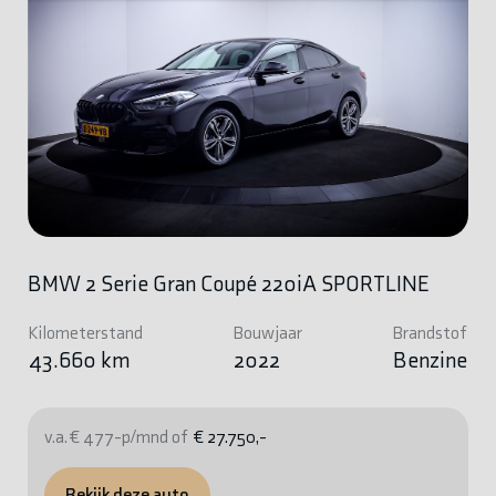
BMW 2 Serie Gran Coupé 220iA SPORTLINE
Kilometerstand
Bouwjaar
Brandstof
43.660 km
2022
Benzine
v.a. € 477-p/mnd of
€ 27.750,-
Bekijk deze auto