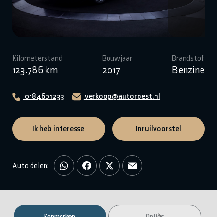
Kilometerstand
Bouwjaar
Brandstof
123.786 km
2017
Benzine
0184601233
verkoop@autoroest.nl
Ik heb interesse
Inruilvoorstel
Auto delen:
Kenmerken
Opties