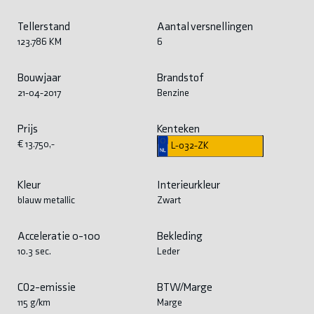
Tellerstand
Aantal versnellingen
123.786 KM
6
Bouwjaar
Brandstof
21-04-2017
Benzine
Prijs
Kenteken
€ 13.750,-
L-032-ZK
Kleur
Interieurkleur
blauw metallic
Zwart
Acceleratie 0-100
Bekleding
10.3 sec.
Leder
CO2-emissie
BTW/Marge
115 g/km
Marge