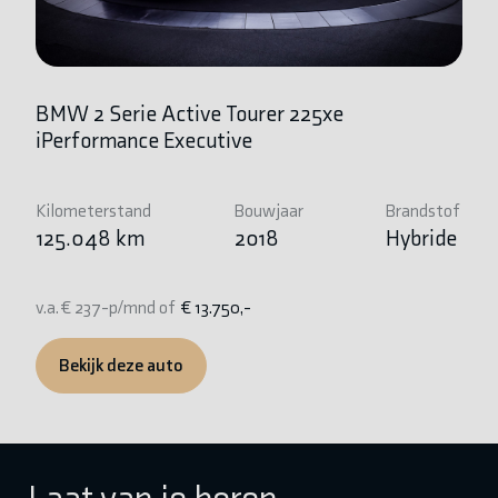
BMW 2 Serie Active Tourer 225xe
BM
iPerformance Executive
Ki
1
Kilometerstand
Bouwjaar
Brandstof
125.048 km
2018
Hybride
v.
v.a. € 237-p/mnd of
€ 13.750,-
Bekijk deze auto