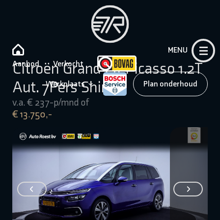
MENU
Aanbod
Verkocht
Citroën Grand C4 Picasso 1.2T
Aut. 7Pers Shine
Werkplaats
Plan onderhoud
v.a. € 237-p/mnd of
€ 13.750,-