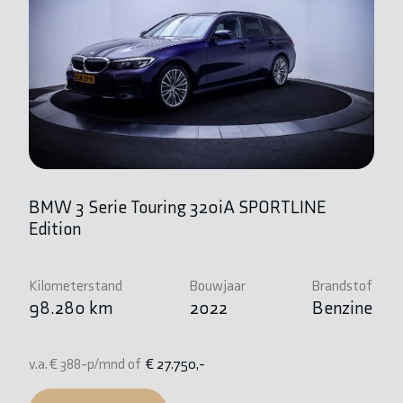
BMW 3 Serie Touring 320iA SPORTLINE
P
Edition
B
Kilometerstand
Bouwjaar
Brandstof
Ki
98.280 km
2022
Benzine
6
v.a. € 388-p/mnd of
€ 27.750,-
v.