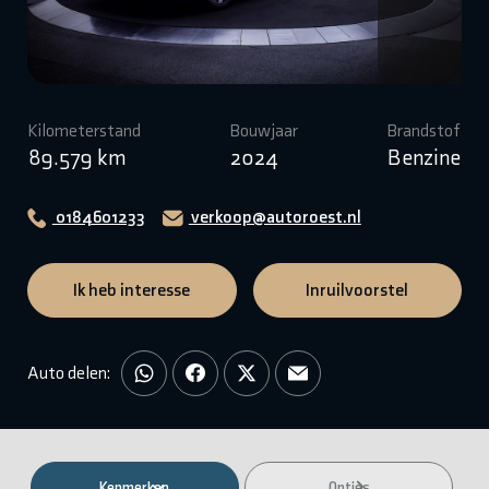
Kilometerstand
Bouwjaar
Brandstof
89.579 km
2024
Benzine
0184601233
verkoop@autoroest.nl
Ik heb interesse
Inruilvoorstel
Auto delen:
Kenmerken
Opties