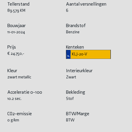
Tellerstand
Aantal versnellingen
89.579 KM
6
Bouwjaar
Brandstof
11-01-2024
Benzine
Prijs
Kenteken
€ 24.750,-
KLJ-20-V
Kleur
Interieurkleur
zwart metallic
Zwart
Acceleratie 0-100
Bekleding
10.2 sec.
Stof
CO2-emissie
BTW/Marge
0 g/km
BTW