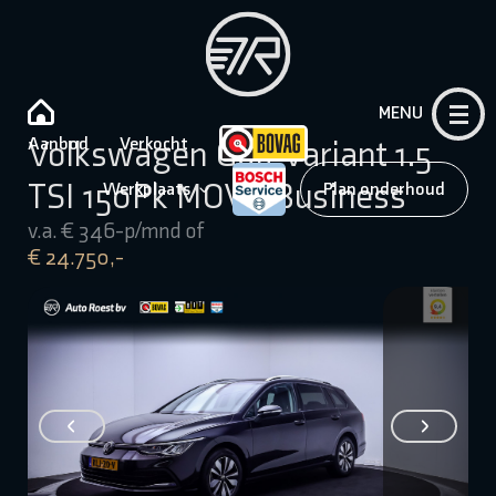
MENU
Aanbod
Verkocht
Volkswagen Golf Variant 1.5
TSI 150Pk MOVE Business
Werkplaats
Plan onderhoud
v.a. € 346-p/mnd of
€ 24.750,-