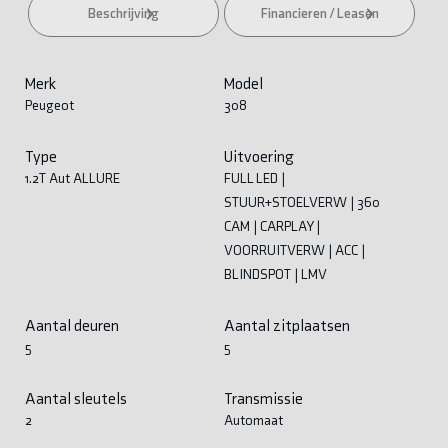
Beschrijving
Financieren / Leasen
Merk
Model
Peugeot
308
Type
Uitvoering
1.2T Aut ALLURE
FULL LED |
STUUR+STOELVERW | 360
CAM | CARPLAY |
VOORRUITVERW | ACC |
BLINDSPOT | LMV
Aantal deuren
Aantal zitplaatsen
5
5
Aantal sleutels
Transmissie
2
Automaat