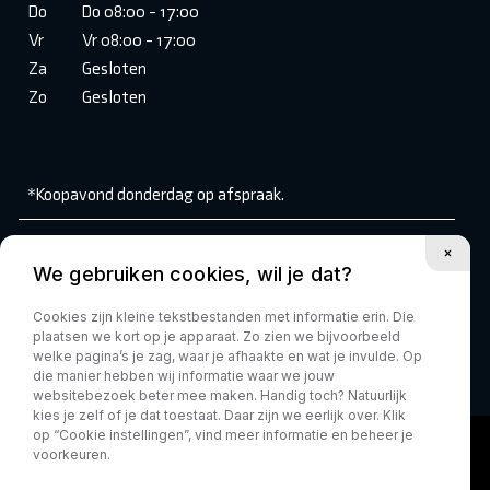
Do
Do 08:00 - 17:00
Vr
Vr 08:00 - 17:00
Za
Gesloten
Zo
Gesloten
*Koopavond donderdag op afspraak.
Volg ons:
We gebruiken cookies, wil je dat?
Cookies zijn kleine tekstbestanden met informatie erin. Die
plaatsen we kort op je apparaat. Zo zien we bijvoorbeeld
welke pagina’s je zag, waar je afhaakte en wat je invulde. Op
die manier hebben wij informatie waar we jouw
websitebezoek beter mee maken. Handig toch? Natuurlijk
kies je zelf of je dat toestaat. Daar zijn we eerlijk over. Klik
op “Cookie instellingen”, vind meer informatie en beheer je
voorkeuren.