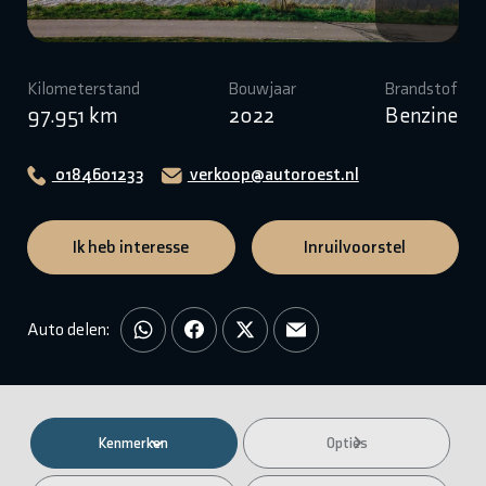
Kilometerstand
Bouwjaar
Brandstof
97.951 km
2022
Benzine
0184601233
verkoop@autoroest.nl
Ik heb interesse
Inruilvoorstel
Auto delen:
Kenmerken
Opties