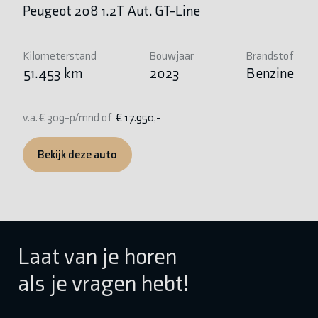
Peugeot 208 1.2T Aut. GT-Line
P
Kilometerstand
Bouwjaar
Brandstof
Ki
51.453 km
2023
Benzine
6
v.a. € 309-p/mnd of
€ 17.950,-
v.
Bekijk deze auto
Laat van je horen
als je vragen hebt!