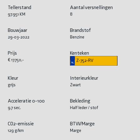
Tellerstand
Aantal versnellingen
97.951 KM
8
Bouwjaar
Brandstof
29-03-2022
Benzine
Prijs
Kenteken
€ 17.750,-
Z-752-RV
Kleur
Interieurkleur
grijs
Zwart
Acceleratie 0-100
Bekleding
9.7 sec.
Half leder / stof
CO2-emissie
BTW/Marge
129 g/km
Marge