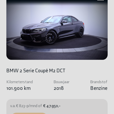
BMW 2 Serie Coupé M2 DCT
Kilometerstand
Bouwjaar
Brandstof
101.900 km
2018
Benzine
v.a. € 823-p/mnd of
€ 47.950,-