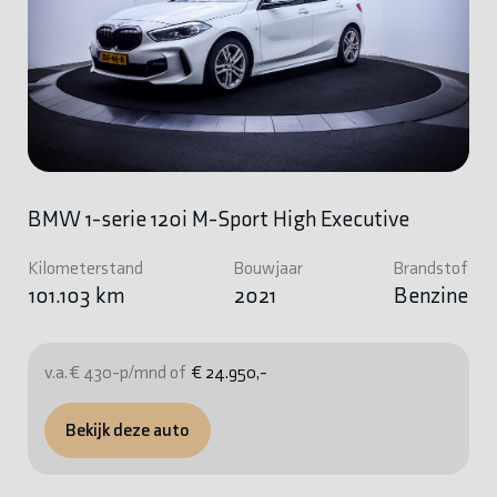
BMW 1-serie 120i M-Sport High Executive
Kilometerstand
Bouwjaar
Brandstof
101.103 km
2021
Benzine
v.a. € 430-p/mnd of
€ 24.950,-
Bekijk deze auto