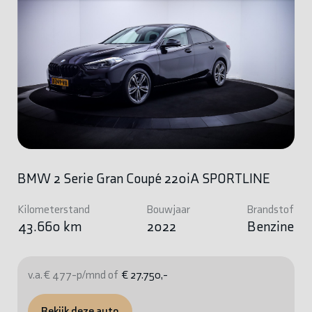
BMW 2 Serie Gran Coupé 220iA SPORTLINE
Kilometerstand
Bouwjaar
Brandstof
43.660 km
2022
Benzine
v.a. € 477-p/mnd of
€ 27.750,-
Bekijk deze auto