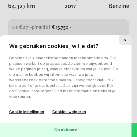
64.327 km
2017
Benzine
v.a. € 271-p/mnd of
€ 15.750,-
Bekijk deze auto
We gebruiken cookies, wil je dat?
Cookies zijn kleine tekstbestanden met informatie erin. Die
plaatsen we kort op je apparaat. Zo zien we bijvoorbeeld
welke pagina’s je zag, waar je afhaakte en wat je invulde. Op
die manier hebben wij informatie waar we jouw
websitebezoek beter mee maken. Handig toch? Natuurlijk
kies je zelf of je dat toestaat. Daar zijn we eerlijk over. Klik
op “Cookie instellingen”, vind meer informatie en beheer je
voorkeuren.
Cookie instellingen
Cookies weigeren
Ga akkoord