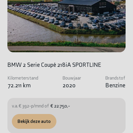
BMW 2 Serie Coupé 218iA SPORTLINE
Kilometerstand
Bouwjaar
Brandstof
72.211 km
2020
Benzine
v.a. € 392-p/mnd of
€ 22.750,-
Bekijk deze auto