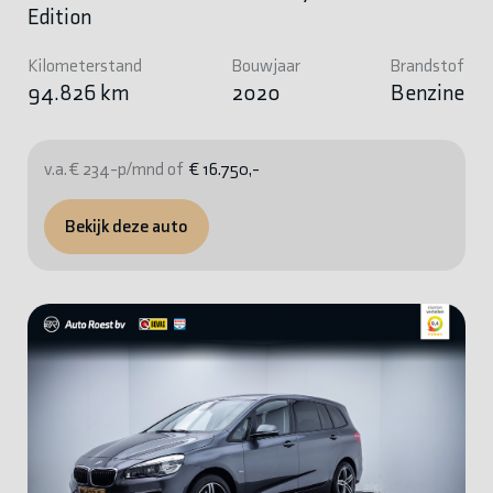
Edition
Kilometerstand
Bouwjaar
Brandstof
94.826 km
2020
Benzine
v.a. € 234-p/mnd of
€ 16.750,-
Bekijk deze auto