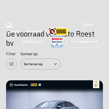
MENU
Aanbod
Verkocht
De voorraad van Auto Roest
bv
Werkplaats
Plan onderhoud
Filter
Sorteer op: