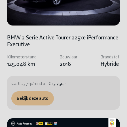
BMW 2 Serie Active Tourer 225xe iPerformance
Executive
Kilometerstand
Bouwjaar
Brandstof
125.048 km
2018
Hybride
v.a. € 237-p/mnd of
€ 13.750,-
Bekijk deze auto