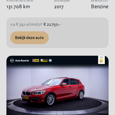
Kilometerstand
Bouwjaar
Brandstof
131.708 km
2017
Benzine
v.a. € 392-p/mnd of
€ 22.750,-
Bekijk deze auto