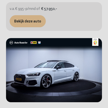
v.a. € 995-p/mnd of
€ 57.950,-
Bekijk deze auto