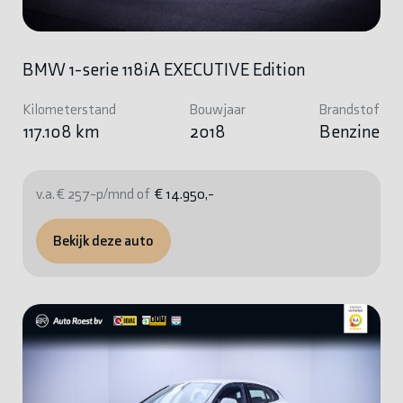
BMW 1-serie 118iA EXECUTIVE Edition
Kilometerstand
Bouwjaar
Brandstof
117.108 km
2018
Benzine
v.a. € 257-p/mnd of
€ 14.950,-
Bekijk deze auto