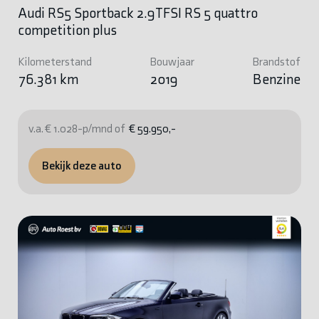
Audi RS5 Sportback 2.9TFSI RS 5 quattro
competition plus
Kilometerstand
Bouwjaar
Brandstof
76.381 km
2019
Benzine
v.a. € 1.028-p/mnd of
€ 59.950,-
Bekijk deze auto