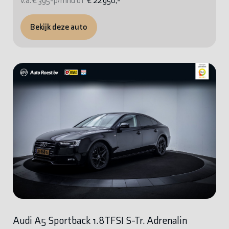
v.a. € 395-p/mnd of
€ 22.950,-
Bekijk deze auto
Audi A5 Sportback 1.8TFSI S-Tr. Adrenalin