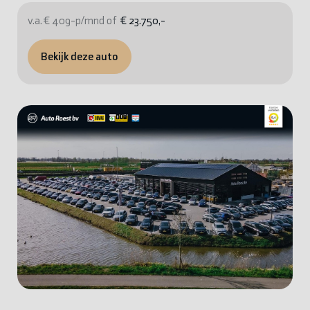
v.a. € 409-p/mnd of
€ 23.750,-
Bekijk deze auto