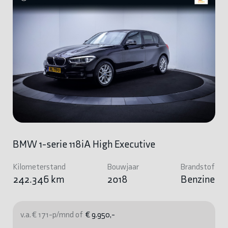
BMW 1-serie 118iA High Executive
Kilometerstand
Bouwjaar
Brandstof
242.346 km
2018
Benzine
v.a. € 171-p/mnd of
€ 9.950,-