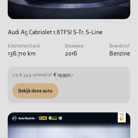
Audi A5 Cabriolet 1.8TFSI S-Tr. S-Line
Kilometerstand
Bouwjaar
Brandstof
136.710 km
2016
Benzine
v.a. € 344-p/mnd of
€ 19.950,-
Bekijk deze auto