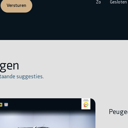
Zo
Gesloten
Versturen
igen
taande suggesties.
Peugeo