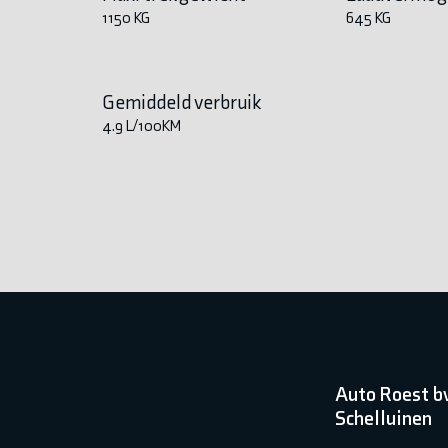
1150 KG
645 KG
Gemiddeld verbruik
4.9 L/100KM
Auto Roest b
Schelluinen