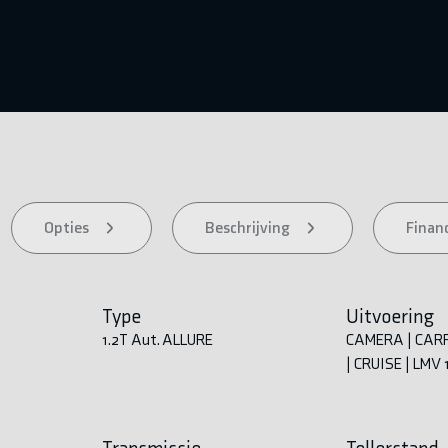
Opties
Beschrijving
Financ
Type
Uitvoering
1.2T Aut. ALLURE
CAMERA | CARP
| CRUISE | LMV 1
Transmissie
Tellerstand