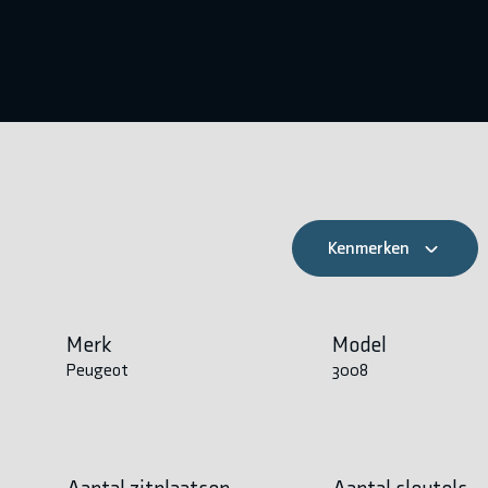
Kenmerken
Merk
Model
Peugeot
3008
Aantal zitplaatsen
Aantal sleutels