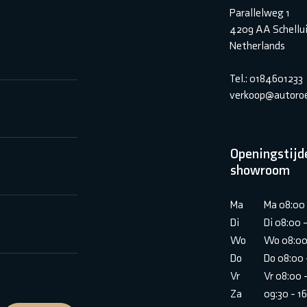
Parallelweg 1
4209 AA Schellu
Netherlands
Tel.: 0184601233
verkoop@autoroe
Openingstijd
showroom
Ma
Ma 08:00 
Di
Di 08:00 
Wo
Wo 08:00
Do
Do 08:00 
Vr
Vr 08:00 
Za
09:30 - 1