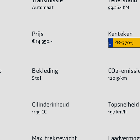
Automaat
99.264 KM
Prijs
Kenteken
€ 14.950,-
ZR-370-J
0
Bekleding
CO2-emissi
Stof
120 g/km
Cilinderinhoud
Topsnelheid
1199 CC
197 km/h
Max. trekgewicht
Laadvermog