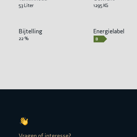
53 Liter
1295 KG
Bijtelling
Energielabel
22 %
Vragen of interesse?