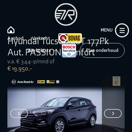
MENU
Aanbod
Verkocht
Hyundai Tucson 1.6T 177Pk
Aut. PASSION Comfort
Werkplaats
Plan onderhoud
v.a. € 344-p/mnd of
€ 19.950,-