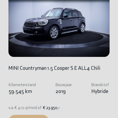
MINI Countryman 1.5 Cooper S E ALL4 Chili
B
Kilometerstand
Bouwjaar
Brandstof
Ki
59.545 km
2019
Hybride
7
v.a. € 412-p/mnd of
€ 23.950,-
v.