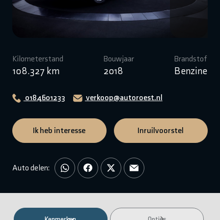
Kilometerstand
Bouwjaar
Brandstof
108.327 km
2018
Benzine
0184601233
verkoop@autoroest.nl
Ik heb interesse
Inruilvoorstel
Auto delen:
Kenmerken
Opties