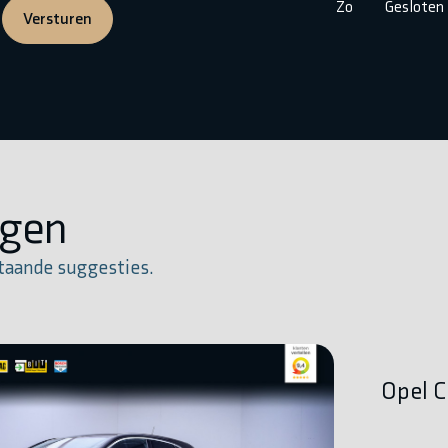
Zo
Gesloten
Versturen
igen
taande suggesties.
Opel C