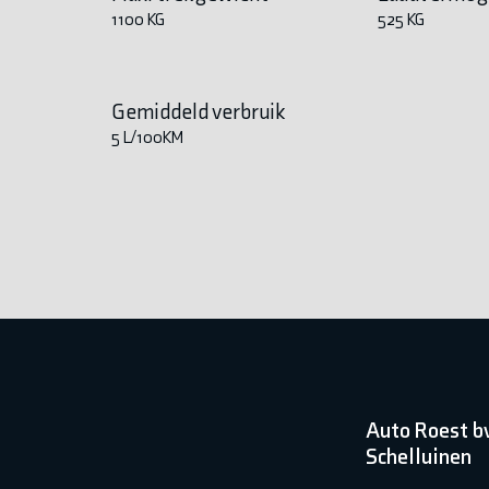
1100 KG
525 KG
Gemiddeld verbruik
5 L/100KM
Auto Roest b
Schelluinen