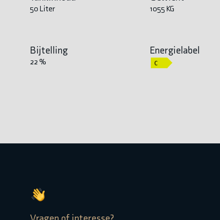
50 Liter
1055 KG
Bijtelling
Energielabel
22 %
Vragen of interesse?