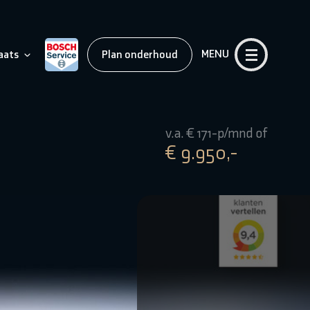
MENU
aats
Plan onderhoud
v.a. € 171-p/mnd of
€ 9.950,-