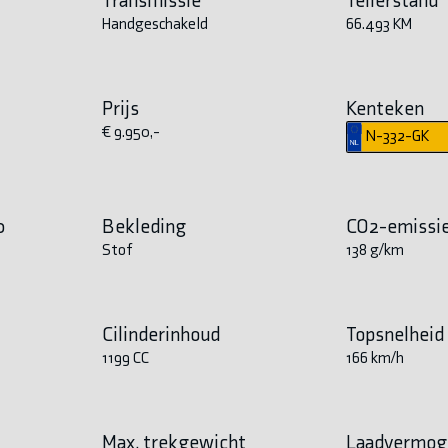
Handgeschakeld
66.493 KM
Prijs
Kenteken
€ 9.950,-
N-332-GK
0
Bekleding
CO2-emissi
Stof
138 g/km
Cilinderinhoud
Topsnelheid
1199 CC
166 km/h
Max. trekgewicht
Laadvermog