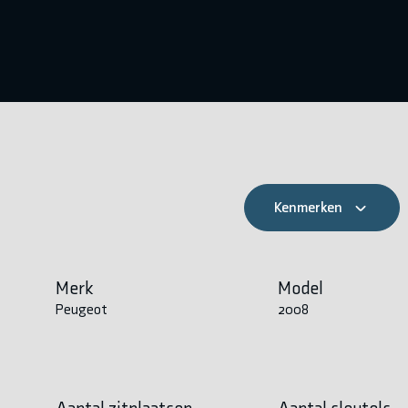
Kenmerken
Merk
Model
Peugeot
2008
Aantal zitplaatsen
Aantal sleutels