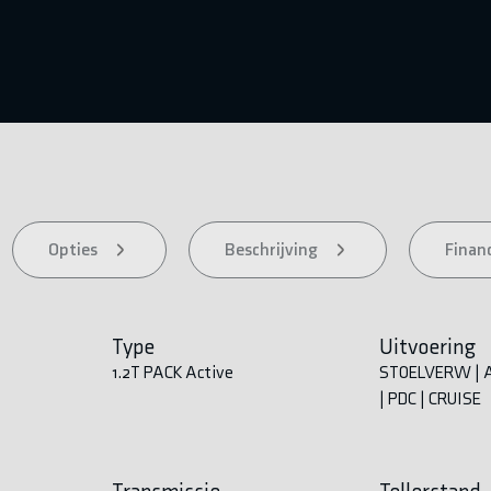
Opties
Beschrijving
Financ
Type
Uitvoering
1.2T PACK Active
STOELVERW | A
| PDC | CRUISE
Transmissie
Tellerstand