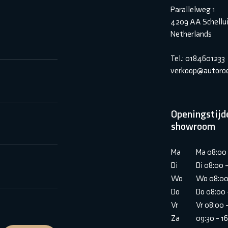
Parallelweg 1
4209 AA Schellu
Netherlands
Tel.: 0184601233
verkoop@autoroe
Openingstijd
showroom
Ma
Ma 08:00 
Di
Di 08:00 
Wo
Wo 08:00
Do
Do 08:00 
Vr
Vr 08:00 
Za
09:30 - 1