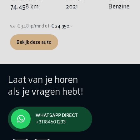
74.458 km
2021
Benzine
8
v.a. € 348-p/mnd of
€ 24.950,-
v.
Bekijk deze auto
Laat van je horen
als je vragen hebt!
WHATSAPP DIRECT
+31184601233