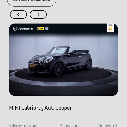
MINI Cabrio 1.5 Aut. Cooper
BM
Kilometerstand
Bouwjaar
Brandstof
Ki