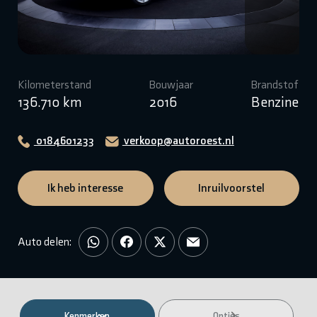
Kilometerstand
Bouwjaar
Brandstof
136.710 km
2016
Benzine
0184601233
verkoop@autoroest.nl
Ik heb interesse
Inruilvoorstel
Auto delen:
Kenmerken
Opties