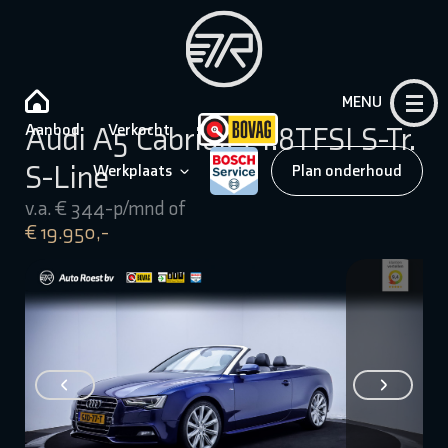
MENU
Aanbod
Verkocht
Audi A5 Cabriolet 1.8TFSI S-Tr.
S-Line
Werkplaats
Plan onderhoud
v.a. € 344-p/mnd of
€ 19.950,-