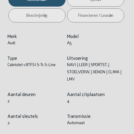
Beschrijving
Financieren / Leasen
Merk
Model
Audi
A5
Type
Uitvoering
Cabriolet 1.8TFSI S-Tr. S-Line
NAVI | LEER | SPORTST. |
STOELVERW. | XENON | CLIMA |
LMV
Aantal deuren
Aantal zitplaatsen
2
4
Aantal sleutels
Transmissie
2
Automaat