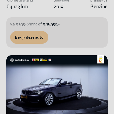
Kilometerstand
Bouwjaar
Brandstof
64.123 km
2019
Benzine
v.a. € 635-p/mnd of
€ 36.950,-
Bekijk deze auto