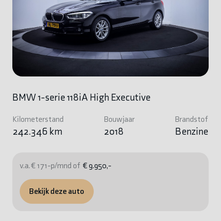
BMW 1-serie 118iA High Executive
Kilometerstand
Bouwjaar
Brandstof
242.346 km
2018
Benzine
v.a. € 171-p/mnd of
€ 9.950,-
Bekijk deze auto