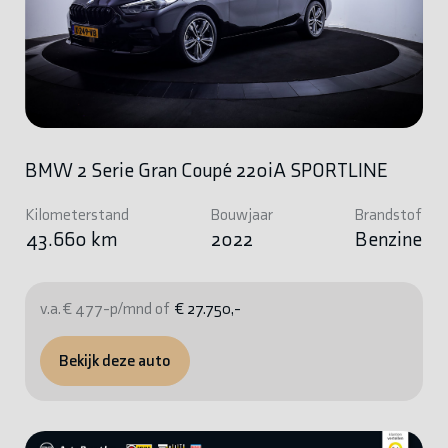
BMW 2 Serie Gran Coupé 220iA SPORTLINE
Kilometerstand
Bouwjaar
Brandstof
43.660 km
2022
Benzine
v.a. € 477-p/mnd of
€ 27.750,-
Bekijk deze auto