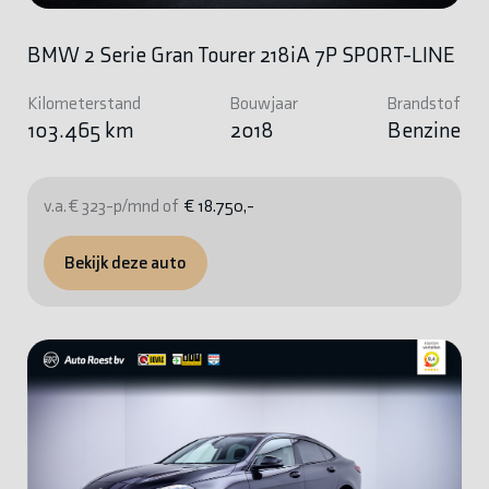
BMW 2 Serie Gran Tourer 218iA 7P SPORT-LINE
Kilometerstand
Bouwjaar
Brandstof
103.465 km
2018
Benzine
v.a. € 323-p/mnd of
€ 18.750,-
Bekijk deze auto