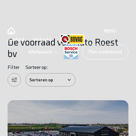
MENU
Aanbod
Verkocht
De voorraad van Auto Roest
bv
Werkplaats
Plan onderhoud
Filter
Sorteer op: