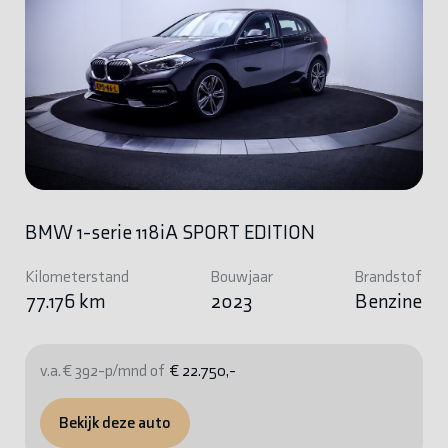
BMW 1-serie 118iA SPORT EDITION
Kilometerstand
Bouwjaar
Brandstof
77.176 km
2023
Benzine
v.a. € 392-p/mnd of
€ 22.750,-
Bekijk deze auto