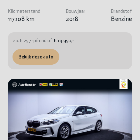
Kilometerstand
Bouwjaar
Brandstof
117.108 km
2018
Benzine
v.a. € 257-p/mnd of
€ 14.950,-
Bekijk deze auto