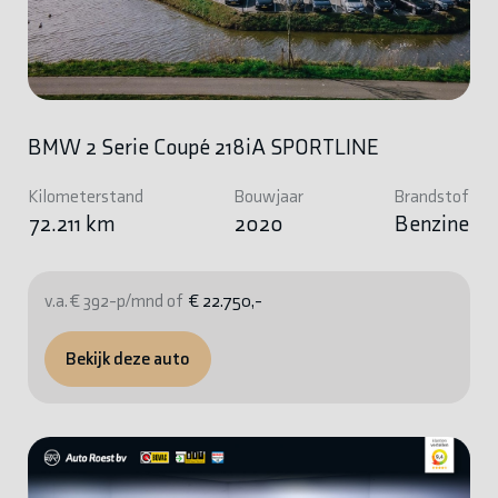
BMW 2 Serie Coupé 218iA SPORTLINE
Kilometerstand
Bouwjaar
Brandstof
72.211 km
2020
Benzine
v.a. € 392-p/mnd of
€ 22.750,-
Bekijk deze auto