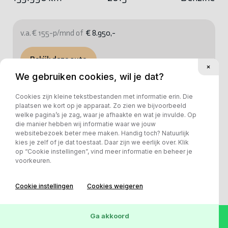
v.a. € 155-p/mnd of
€ 8.950,-
Bekijk deze auto
We gebruiken cookies, wil je dat?
Cookies zijn kleine tekstbestanden met informatie erin. Die
plaatsen we kort op je apparaat. Zo zien we bijvoorbeeld
welke pagina’s je zag, waar je afhaakte en wat je invulde. Op
die manier hebben wij informatie waar we jouw
websitebezoek beter mee maken. Handig toch? Natuurlijk
kies je zelf of je dat toestaat. Daar zijn we eerlijk over. Klik
op “Cookie instellingen”, vind meer informatie en beheer je
voorkeuren.
Cookie instellingen
Cookies weigeren
Ga akkoord