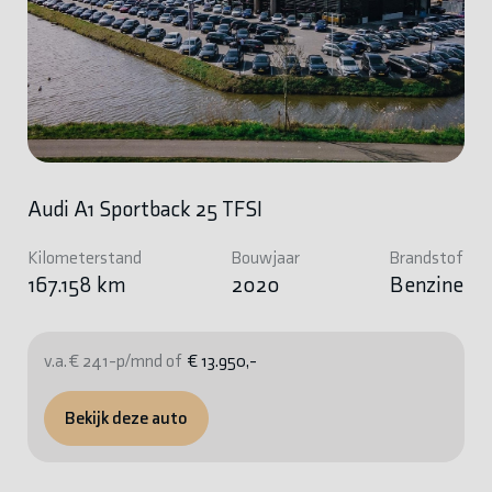
Audi A1 Sportback 25 TFSI
Kilometerstand
Bouwjaar
Brandstof
167.158 km
2020
Benzine
v.a. € 241-p/mnd of
€ 13.950,-
Bekijk deze auto