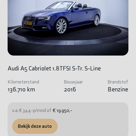
Audi A5 Cabriolet 1.8TFSI S-Tr. S-Line
Kilometerstand
Bouwjaar
Brandstof
136.710 km
2016
Benzine
v.a. € 344-p/mnd of
€ 19.950,-
Bekijk deze auto