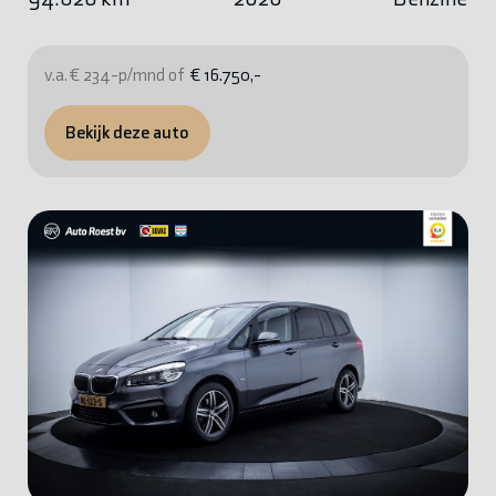
v.a. € 234-p/mnd of
€ 16.750,-
Bekijk deze auto