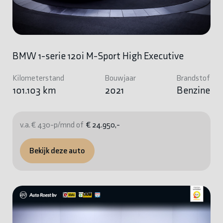
BMW 1-serie 120i M-Sport High Executive
Kilometerstand
Bouwjaar
Brandstof
101.103 km
2021
Benzine
v.a. € 430-p/mnd of
€ 24.950,-
Bekijk deze auto