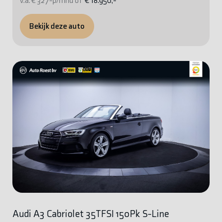
v.a. € 327-p/mnd of
€ 18.950,-
Bekijk deze auto
Audi A3 Cabriolet 35TFSI 150Pk S-Line