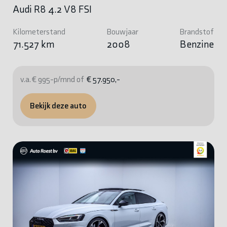
Audi R8 4.2 V8 FSI
Kilometerstand
Bouwjaar
Brandstof
71.527 km
2008
Benzine
v.a. € 995-p/mnd of
€ 57.950,-
Bekijk deze auto