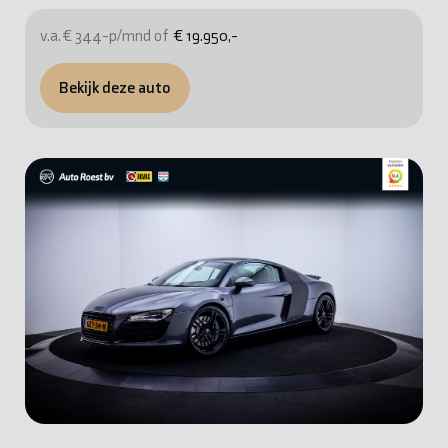
v.a. € 344-p/mnd of
€ 19.950,-
Bekijk deze auto