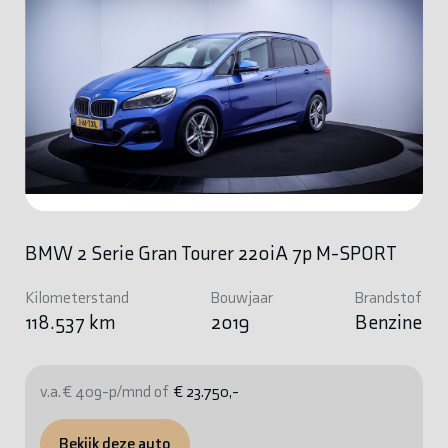
BMW 2 Serie Gran Tourer 220iA 7p M-SPORT
Kilometerstand
Bouwjaar
Brandstof
118.537 km
2019
Benzine
v.a. € 409-p/mnd of
€ 23.750,-
Bekijk deze auto