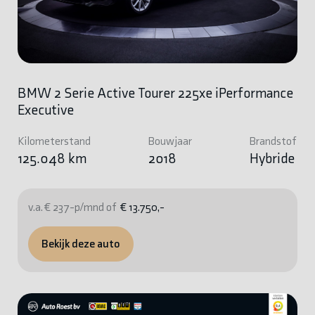
BMW 2 Serie Active Tourer 225xe iPerformance
Executive
Kilometerstand
Bouwjaar
Brandstof
125.048 km
2018
Hybride
v.a. € 237-p/mnd of
€ 13.750,-
Bekijk deze auto