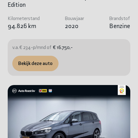
Edition
Kilometerstand
Bouwjaar
Brandstof
94.826 km
2020
Benzine
v.a. € 234-p/mnd of
€ 16.750,-
Bekijk deze auto