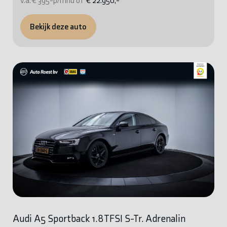
v.a. € 395-p/mnd of
€ 22.950,-
Bekijk deze auto
Audi A5 Sportback 1.8TFSI S-Tr. Adrenalin