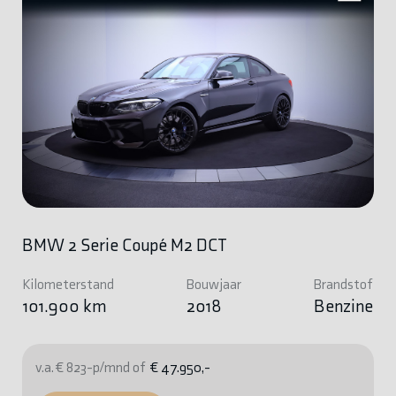
BMW 2 Serie Coupé M2 DCT
Kilometerstand
Bouwjaar
Brandstof
101.900 km
2018
Benzine
v.a. € 823-p/mnd of
€ 47.950,-