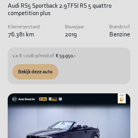
Audi RS5 Sportback 2.9TFSI RS 5 quattro
competition plus
Kilometerstand
Bouwjaar
Brandstof
76.381 km
2019
Benzine
v.a. € 1.028-p/mnd of
€ 59.950,-
Bekijk deze auto