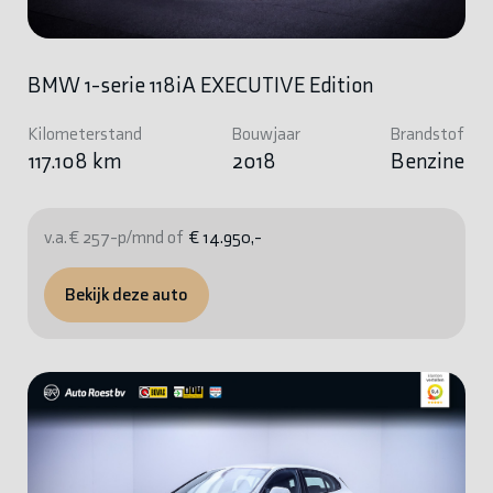
BMW 1-serie 118iA EXECUTIVE Edition
Kilometerstand
Bouwjaar
Brandstof
117.108 km
2018
Benzine
v.a. € 257-p/mnd of
€ 14.950,-
Bekijk deze auto