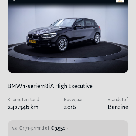
BMW 1-serie 118iA High Executive
Kilometerstand
Bouwjaar
Brandstof
242.346 km
2018
Benzine
v.a. € 171-p/mnd of
€ 9.950,-