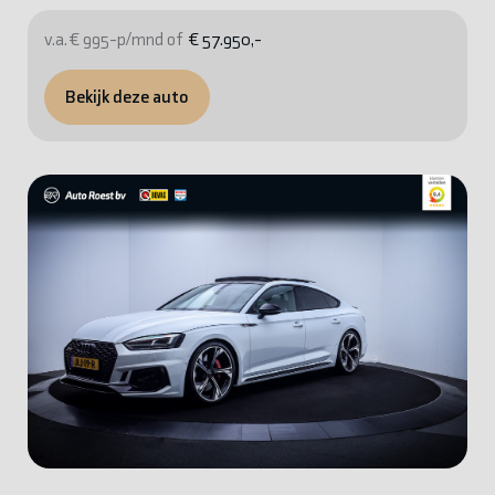
v.a. € 995-p/mnd of
€ 57.950,-
Bekijk deze auto