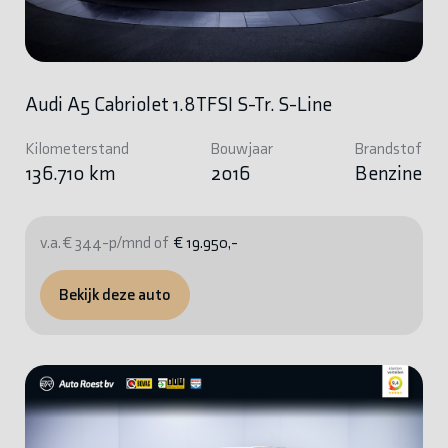
Audi A5 Cabriolet 1.8TFSI S-Tr. S-Line
Kilometerstand
Bouwjaar
Brandstof
136.710 km
2016
Benzine
v.a. € 344-p/mnd of
€ 19.950,-
Bekijk deze auto