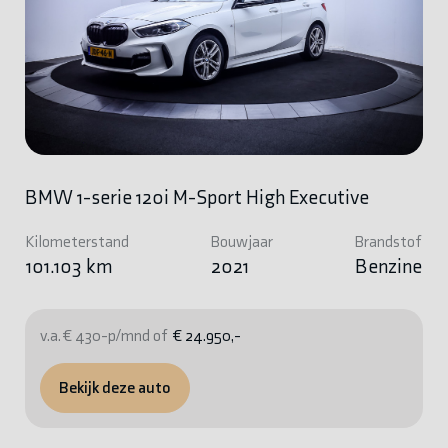
BMW 1-serie 120i M-Sport High Executive
Kilometerstand
Bouwjaar
Brandstof
101.103 km
2021
Benzine
v.a. € 430-p/mnd of
€ 24.950,-
Bekijk deze auto