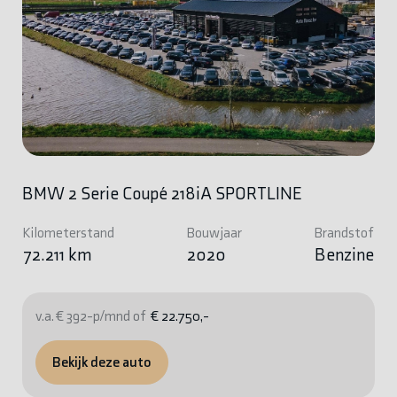
BMW 2 Serie Coupé 218iA SPORTLINE
Kilometerstand
Bouwjaar
Brandstof
72.211 km
2020
Benzine
v.a. € 392-p/mnd of
€ 22.750,-
Bekijk deze auto