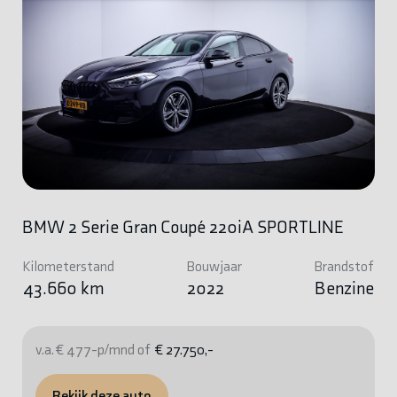
BMW 2 Serie Gran Coupé 220iA SPORTLINE
Kilometerstand
Bouwjaar
Brandstof
43.660 km
2022
Benzine
v.a. € 477-p/mnd of
€ 27.750,-
Bekijk deze auto