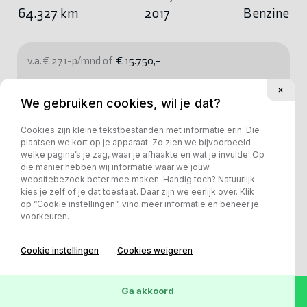
64.327 km
2017
Benzine
v.a. € 271-p/mnd of
€ 15.750,-
Bekijk deze auto
We gebruiken cookies, wil je dat?
Cookies zijn kleine tekstbestanden met informatie erin. Die
plaatsen we kort op je apparaat. Zo zien we bijvoorbeeld
welke pagina’s je zag, waar je afhaakte en wat je invulde. Op
die manier hebben wij informatie waar we jouw
websitebezoek beter mee maken. Handig toch? Natuurlijk
kies je zelf of je dat toestaat. Daar zijn we eerlijk over. Klik
op “Cookie instellingen”, vind meer informatie en beheer je
voorkeuren.
Cookie instellingen
Cookies weigeren
Ga akkoord