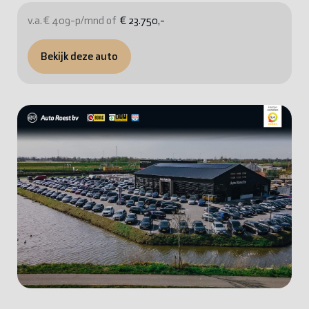
v.a. € 409-p/mnd of
€ 23.750,-
Bekijk deze auto