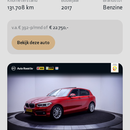
Kilometerstand
Bouwjaar
Brandstof
131.708 km
2017
Benzine
v.a. € 392-p/mnd of
€ 22.750,-
Bekijk deze auto