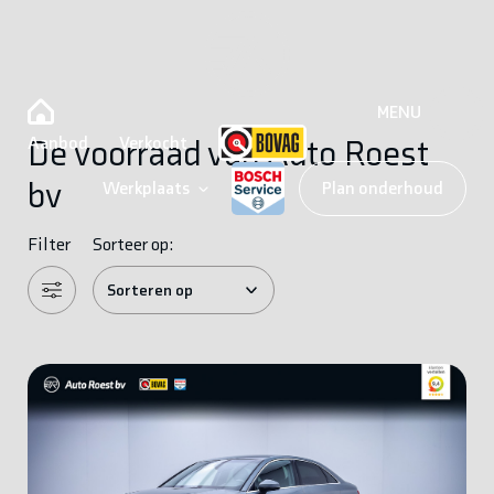
MENU
Aanbod
Verkocht
De voorraad van Auto Roest
bv
Werkplaats
Plan onderhoud
Filter
Sorteer op: