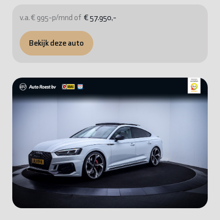
v.a. € 995-p/mnd of
€ 57.950,-
Bekijk deze auto