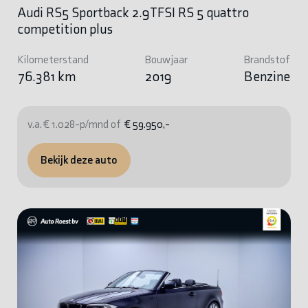
Audi RS5 Sportback 2.9TFSI RS 5 quattro
competition plus
Kilometerstand
Bouwjaar
Brandstof
76.381 km
2019
Benzine
v.a. € 1.028-p/mnd of
€ 59.950,-
Bekijk deze auto