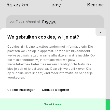
64.327 km
2017
Benzine
v.a. € 271-p/mnd of
€ 15.750,-
Bekijk deze auto
We gebruiken cookies, wil je dat?
Cookies zijn kleine tekstbestanden met informatie erin. Die
plaatsen we kort op je apparaat. Zo zien we bijvoorbeeld
welke pagina’s je zag, waar je afhaakte en wat je invulde. Op
die manier hebben wij informatie waar we jouw
websitebezoek beter mee maken. Handig toch? Natuurlijk
kies je zelf of je dat toestaat. Daar zijn we eerlijk over. Klik
op “Cookie instellingen”, vind meer informatie en beheer je
voorkeuren.
Cookie instellingen
Cookies weigeren
Ga akkoord