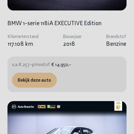
BMW 1-serie 118iA EXECUTIVE Edition
Kilometerstand
Bouwjaar
Brandstof
117.108 km
2018
Benzine
v.a. € 257-p/mnd of
€ 14.950,-
Bekijk deze auto