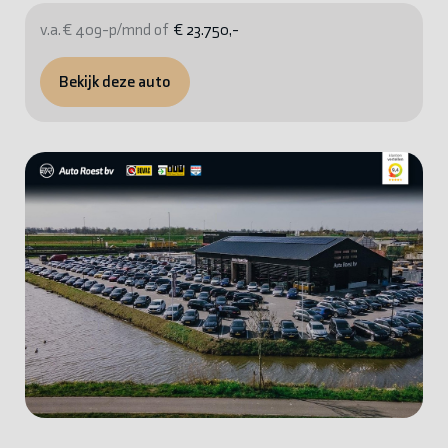
v.a. € 409-p/mnd of
€ 23.750,-
Bekijk deze auto