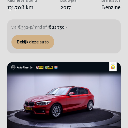
Kilometerstand
Bouwjaar
Brandstof
131.708 km
2017
Benzine
v.a. € 392-p/mnd of
€ 22.750,-
Bekijk deze auto