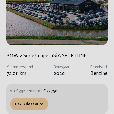
BMW 2 Serie Coupé 218iA SPORTLINE
Kilometerstand
Bouwjaar
Brandstof
72.211 km
2020
Benzine
v.a. € 392-p/mnd of
€ 22.750,-
Bekijk deze auto