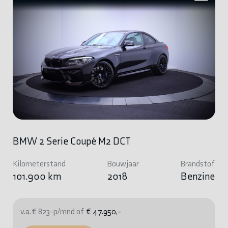
BMW 2 Serie Coupé M2 DCT
Kilometerstand
Bouwjaar
Brandstof
101.900 km
2018
Benzine
v.a. € 823-p/mnd of
€ 47.950,-