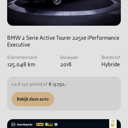
BMW 2 Serie Active Tourer 225xe iPerformance
Executive
Kilometerstand
Bouwjaar
Brandstof
125.048 km
2018
Hybride
v.a. € 237-p/mnd of
€ 13.750,-
Bekijk deze auto