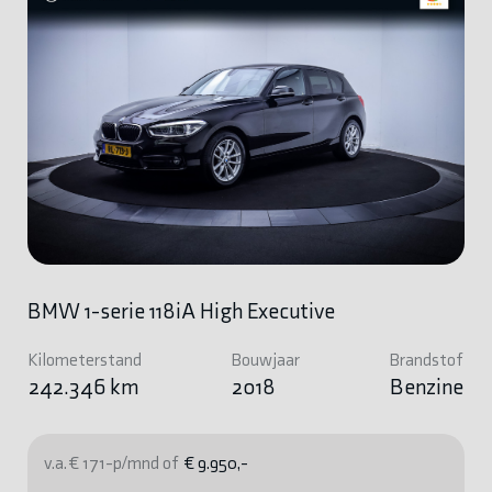
BMW 1-serie 118iA High Executive
Kilometerstand
Bouwjaar
Brandstof
242.346 km
2018
Benzine
v.a. € 171-p/mnd of
€ 9.950,-