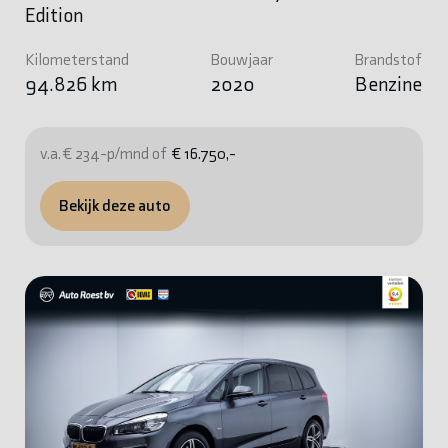
Edition
Kilometerstand
Bouwjaar
Brandstof
94.826 km
2020
Benzine
v.a. € 234-p/mnd of
€ 16.750,-
Bekijk deze auto