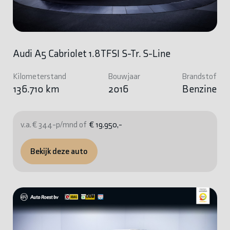
Audi A5 Cabriolet 1.8TFSI S-Tr. S-Line
Kilometerstand
Bouwjaar
Brandstof
136.710 km
2016
Benzine
v.a. € 344-p/mnd of
€ 19.950,-
Bekijk deze auto