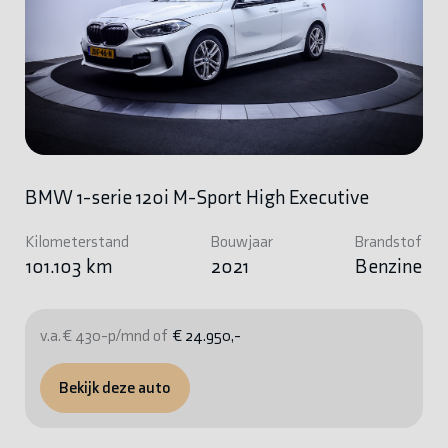
BMW 1-serie 120i M-Sport High Executive
Kilometerstand
Bouwjaar
Brandstof
101.103 km
2021
Benzine
v.a. € 430-p/mnd of
€ 24.950,-
Bekijk deze auto