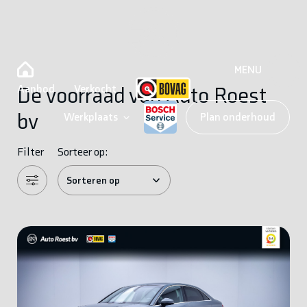
MENU
Aanbod
Verkocht
De voorraad van Auto Roest
bv
Werkplaats
Plan onderhoud
Filter
Sorteer op: