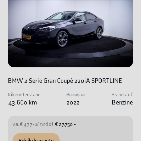
BMW 2 Serie Gran Coupé 220iA SPORTLINE
Kilometerstand
Bouwjaar
Brandstof
43.660 km
2022
Benzine
v.a. € 477-p/mnd of
€ 27.750,-
Bekijk deze auto