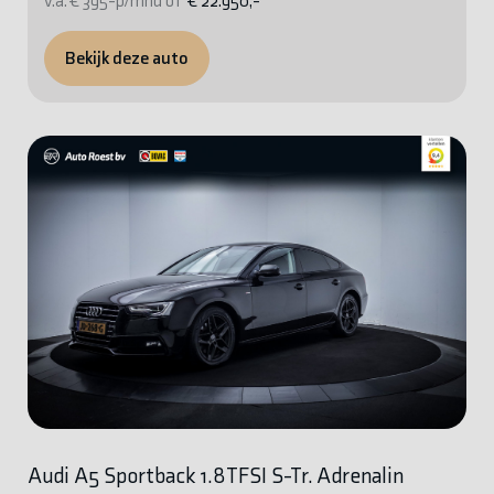
v.a. € 395-p/mnd of
€ 22.950,-
Bekijk deze auto
Audi A5 Sportback 1.8TFSI S-Tr. Adrenalin