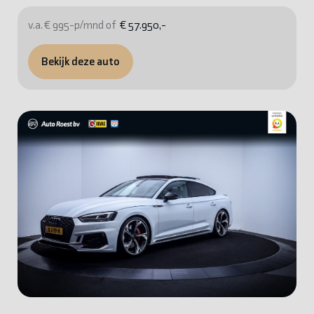
v.a. € 995-p/mnd of
€ 57.950,-
Bekijk deze auto