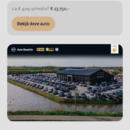
v.a. € 409-p/mnd of
€ 23.750,-
Bekijk deze auto