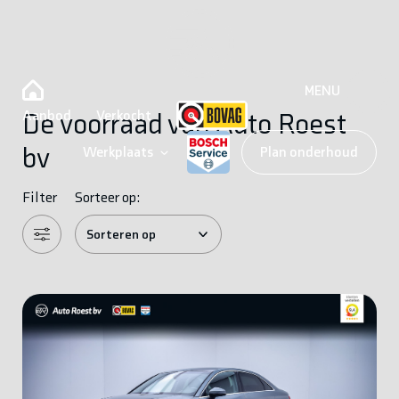
MENU
Aanbod
Verkocht
De voorraad van Auto Roest
bv
Werkplaats
Plan onderhoud
Filter
Sorteer op: