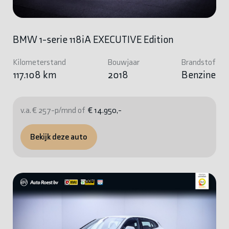
BMW 1-serie 118iA EXECUTIVE Edition
Kilometerstand
Bouwjaar
Brandstof
117.108 km
2018
Benzine
v.a. € 257-p/mnd of
€ 14.950,-
Bekijk deze auto