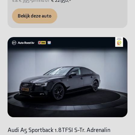
v.a. € 395-p/mnd of
€ 22.950,-
Bekijk deze auto
Audi A5 Sportback 1.8TFSI S-Tr. Adrenalin