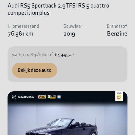
Audi RS5 Sportback 2.9TFSI RS 5 quattro
competition plus
Kilometerstand
Bouwjaar
Brandstof
76.381 km
2019
Benzine
v.a. € 1.028-p/mnd of
€ 59.950,-
Bekijk deze auto