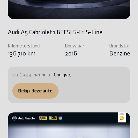
Audi A5 Cabriolet 1.8TFSI S-Tr. S-Line
Kilometerstand
Bouwjaar
Brandstof
136.710 km
2016
Benzine
v.a. € 344-p/mnd of
€ 19.950,-
Bekijk deze auto