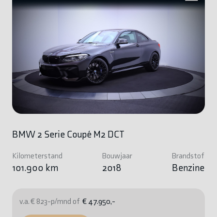
BMW 2 Serie Coupé M2 DCT
Kilometerstand
Bouwjaar
Brandstof
101.900 km
2018
Benzine
v.a. € 823-p/mnd of
€ 47.950,-