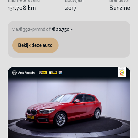
Kilometerstand
Bouwjaar
Brandstof
131.708 km
2017
Benzine
v.a. € 392-p/mnd of
€ 22.750,-
Bekijk deze auto