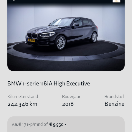
BMW 1-serie 118iA High Executive
Kilometerstand
Bouwjaar
Brandstof
242.346 km
2018
Benzine
v.a. € 171-p/mnd of
€ 9.950,-