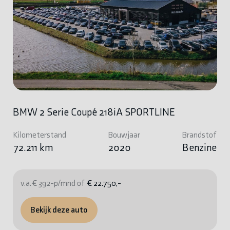
BMW 2 Serie Coupé 218iA SPORTLINE
Kilometerstand
Bouwjaar
Brandstof
72.211 km
2020
Benzine
v.a. € 392-p/mnd of
€ 22.750,-
Bekijk deze auto