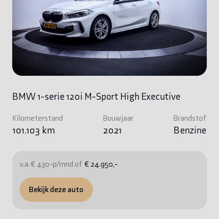
BMW 1-serie 120i M-Sport High Executive
Kilometerstand
Bouwjaar
Brandstof
101.103 km
2021
Benzine
v.a. € 430-p/mnd of
€ 24.950,-
Bekijk deze auto