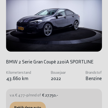
BMW 2 Serie Gran Coupé 220iA SPORTLINE
Kilometerstand
Bouwjaar
Brandstof
43.660 km
2022
Benzine
v.a. € 477-p/mnd of
€ 27.750,-
Bekijk deze auto