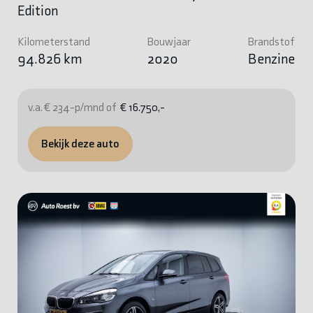
Edition
Kilometerstand
Bouwjaar
Brandstof
94.826 km
2020
Benzine
v.a. € 234-p/mnd of
€ 16.750,-
Bekijk deze auto