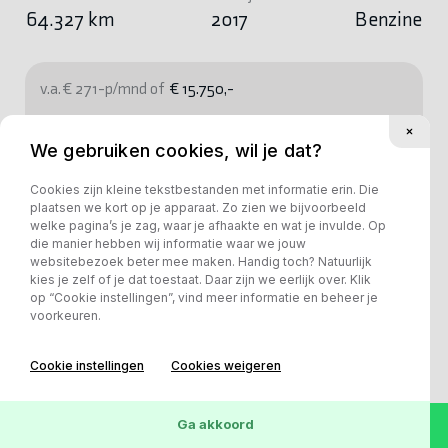
64.327 km
2017
Benzine
v.a. € 271-p/mnd of
€ 15.750,-
Bekijk deze auto
We gebruiken cookies, wil je dat?
Cookies zijn kleine tekstbestanden met informatie erin. Die
plaatsen we kort op je apparaat. Zo zien we bijvoorbeeld
welke pagina’s je zag, waar je afhaakte en wat je invulde. Op
die manier hebben wij informatie waar we jouw
websitebezoek beter mee maken. Handig toch? Natuurlijk
kies je zelf of je dat toestaat. Daar zijn we eerlijk over. Klik
op “Cookie instellingen”, vind meer informatie en beheer je
voorkeuren.
Cookie instellingen
Cookies weigeren
Ga akkoord