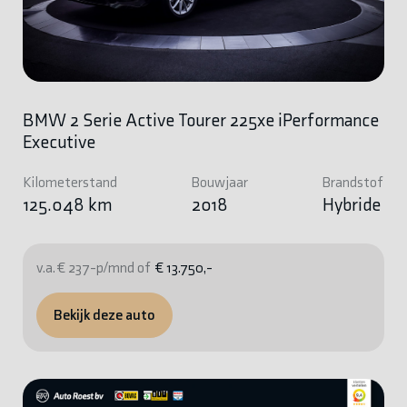
BMW 2 Serie Active Tourer 225xe iPerformance
Executive
Kilometerstand
Bouwjaar
Brandstof
125.048 km
2018
Hybride
v.a. € 237-p/mnd of
€ 13.750,-
Bekijk deze auto