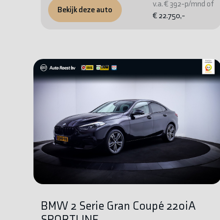
v.a. € 392-p/mnd of
Bekijk deze auto
€ 22.750,-
BMW 2 Serie Gran Coupé 220iA
SPORTLINE