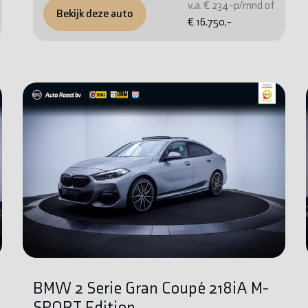
v.a. € 234-p/mnd of
Bekijk deze auto
€ 16.750,-
BMW 2 Serie Gran Coupé 218iA M-
SPORT Edition