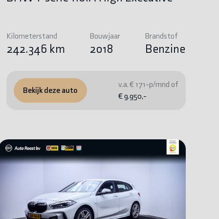
Kilometerstand
Bouwjaar
Brandstof
242.346 km
2018
Benzine
v.a. € 171-p/mnd of
Bekijk deze auto
€ 9.950,-