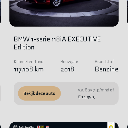
BMW 1-serie 118iA EXECUTIVE
Edition
Kilometerstand
Bouwjaar
Brandstof
e
117.108 km
2018
Benzine
v.a. € 257-p/mnd of
Bekijk deze auto
€ 14.950,-