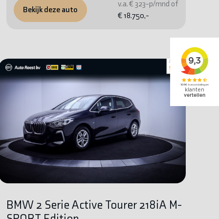
v.a. € 323-p/mnd of
Bekijk deze auto
€ 18.750,-
BMW 2 Serie Active Tourer 218iA M-
SPORT Edition