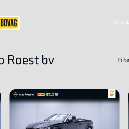
Werkpl
o Roest bv
Filte