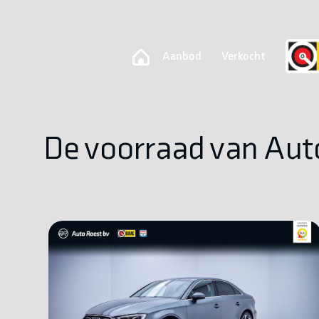
Aanbod
Verkocht
De voorraad van Aut