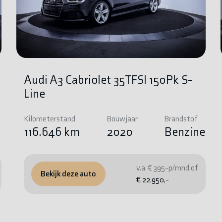
Audi A3 Cabriolet 35TFSI 150Pk S-
Line
Kilometerstand
Bouwjaar
Brandstof
e
116.646 km
2020
Benzine
v.a. € 395-p/mnd of
Bekijk deze auto
€ 22.950,-