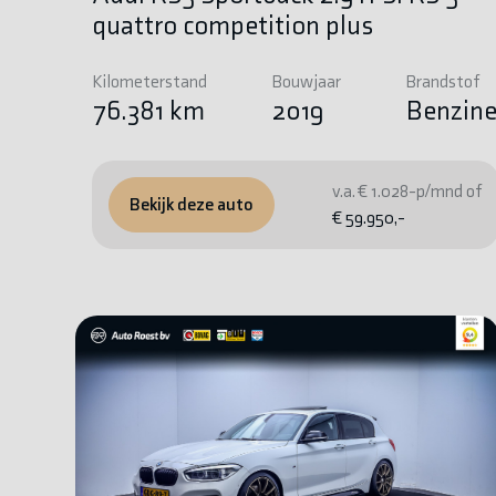
quattro competition plus
Kilometerstand
Bouwjaar
Brandstof
76.381 km
2019
Benzin
v.a. € 1.028-p/mnd of
Bekijk deze auto
€ 59.950,-