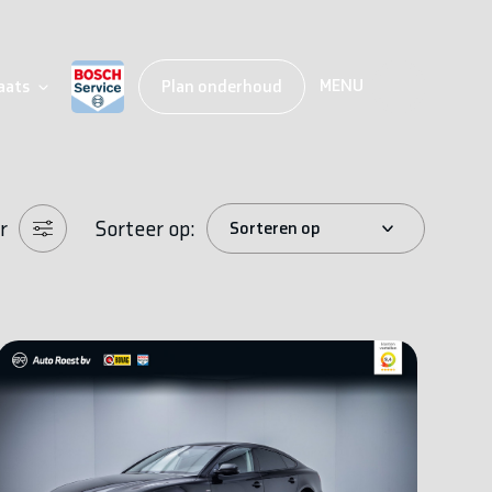
MENU
aats
Plan onderhoud
r
Sorteer op: