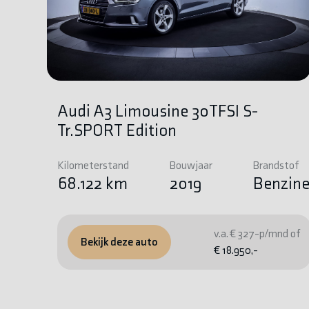
Audi A3 Limousine 30TFSI S-
Tr.SPORT Edition
Kilometerstand
Bouwjaar
Brandstof
68.122 km
2019
Benzin
v.a. € 327-p/mnd of
Bekijk deze auto
€ 18.950,-