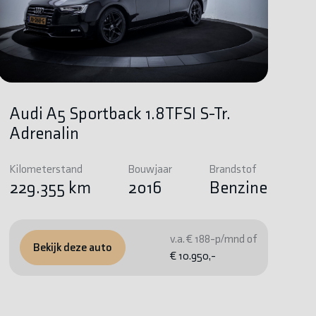
Audi A5 Sportback 1.8TFSI S-Tr.
Adrenalin
Kilometerstand
Bouwjaar
Brandstof
229.355 km
2016
Benzine
v.a. € 188-p/mnd of
Bekijk deze auto
€ 10.950,-