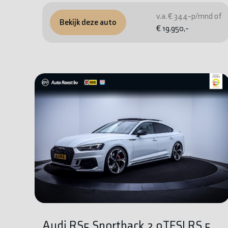
v.a. € 344-p/mnd of
Bekijk deze auto
€ 19.950,-
Audi RS5 Sportback 2.9TFSI RS 5