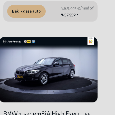
v.a. € 995-p/mnd of
Bekijk deze auto
€ 57.950,-
BMW 1-serie 118iA High Executive