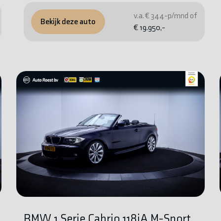
v.a. € 344-p/mnd of
Bekijk deze auto
€ 19.950,-
BMW 1 Serie Cabrio 118iA M-Sport