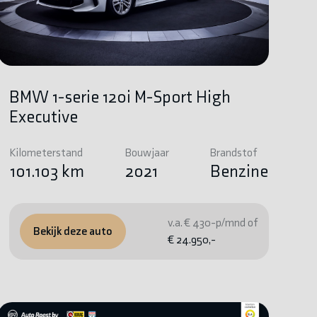
BMW 1-serie 120i M-Sport High
Executive
Kilometerstand
Bouwjaar
Brandstof
101.103 km
2021
Benzine
v.a. € 430-p/mnd of
Bekijk deze auto
€ 24.950,-