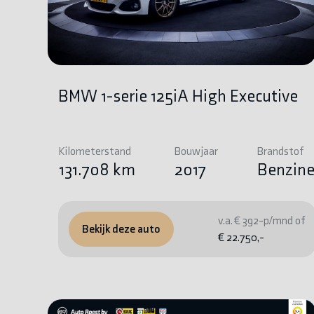
BMW 1-serie 125iA High Executive
Kilometerstand
Bouwjaar
Brandstof
131.708 km
2017
Benzin
v.a. € 392-p/mnd of
Bekijk deze auto
€ 22.750,-