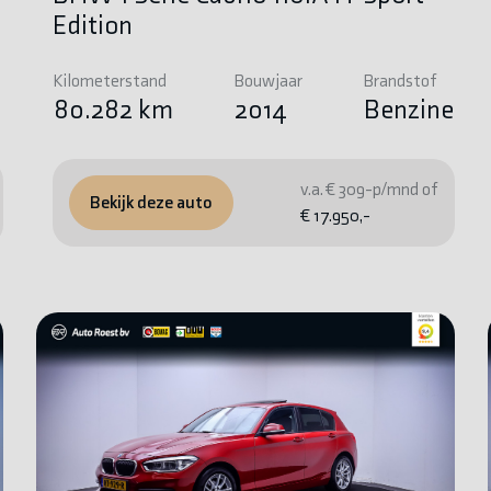
Edition
Kilometerstand
Bouwjaar
Brandstof
e
80.282 km
2014
Benzine
v.a. € 309-p/mnd of
Bekijk deze auto
€ 17.950,-