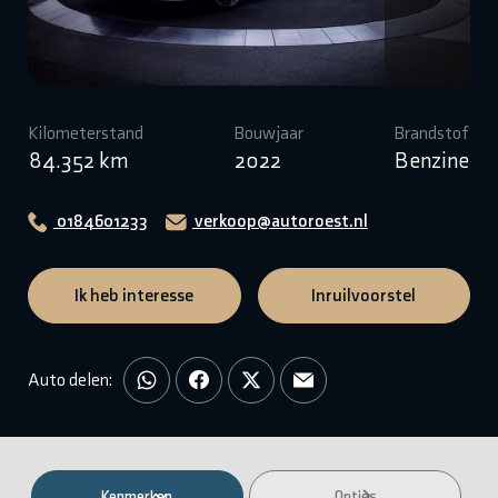
Kilometerstand
Bouwjaar
Brandstof
84.352 km
2022
Benzine
0184601233
verkoop@autoroest.nl
Ik heb interesse
Inruilvoorstel
Auto delen:
Kenmerken
Opties