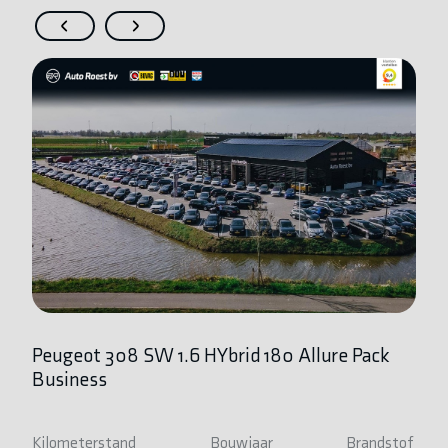
Peugeot 308 SW 1.6 HYbrid 180 Allure Pack
V
Business
C
Kilometerstand
Bouwjaar
Brandstof
Ki