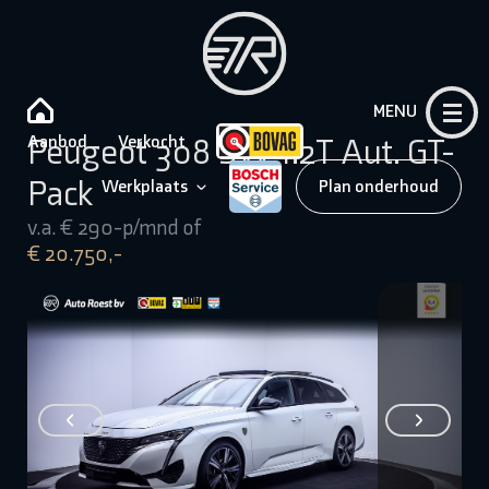
MENU
Aanbod
Verkocht
Peugeot 308 SW 1.2T Aut. GT-
Pack
Werkplaats
Plan onderhoud
v.a. € 290-p/mnd of
€ 20.750,-