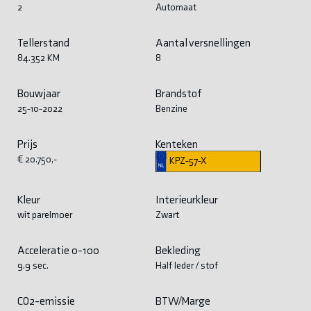
2
Automaat
Tellerstand
Aantal versnellingen
84.352 KM
8
Bouwjaar
Brandstof
25-10-2022
Benzine
Prijs
Kenteken
€ 20.750,-
KPZ-57-X
Kleur
Interieurkleur
wit parelmoer
Zwart
Acceleratie 0-100
Bekleding
9.9 sec.
Half leder / stof
CO2-emissie
BTW/Marge