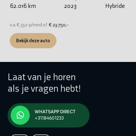
62.016 km
2023
Hybride
1
v.a. € 332-p/mnd of
€ 23.750,-
v.
Bekijk deze auto
Laat van je horen
als je vragen hebt!
WHATSAPP DIRECT
+31184601233