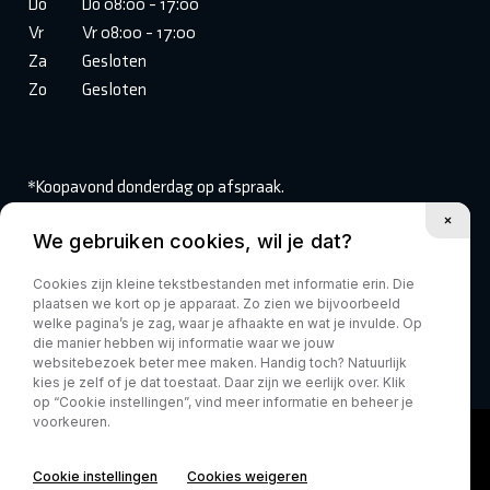
Do
Do 08:00 - 17:00
Vr
Vr 08:00 - 17:00
Za
Gesloten
Zo
Gesloten
*Koopavond donderdag op afspraak.
We gebruiken cookies, wil je dat?
Volg ons:
Cookies zijn kleine tekstbestanden met informatie erin. Die
plaatsen we kort op je apparaat. Zo zien we bijvoorbeeld
welke pagina’s je zag, waar je afhaakte en wat je invulde. Op
die manier hebben wij informatie waar we jouw
websitebezoek beter mee maken. Handig toch? Natuurlijk
kies je zelf of je dat toestaat. Daar zijn we eerlijk over. Klik
op “Cookie instellingen”, vind meer informatie en beheer je
voorkeuren.
Cookie instellingen
Cookies weigeren