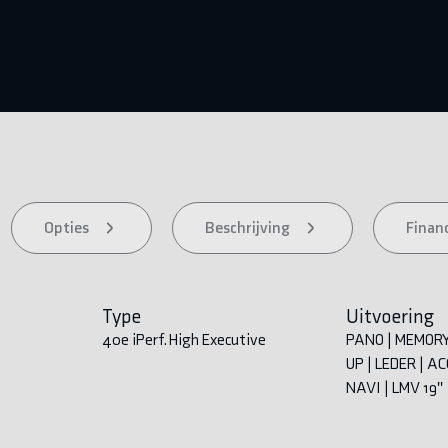
Opties
Beschrijving
Financ
Type
Uitvoering
40e iPerf. High Executive
PANO | MEMORY
UP | LEDER | A
NAVI | LMV 19''