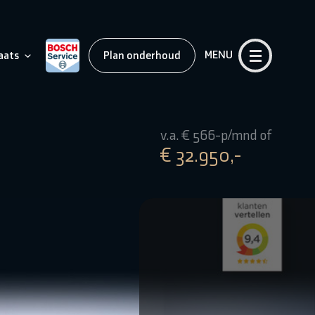
MENU
aats
Plan onderhoud
v.a. € 566-p/mnd of
€ 32.950,-