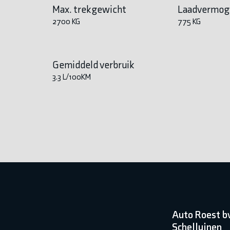
Max. trekgewicht
Laadvermog
2700 KG
775 KG
Gemiddeld verbruik
3.3 L/100KM
Auto Roest b
Schelluinen