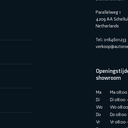
Parallelweg 1
4209 AA Schellu
Netherlands
Tel.: 0184601233
verkoop@autoroe
Openingstijd
showroom
Ma
Ma 08:00 
Di
Di 08:00 
Wo
Wo 08:00
Do
Do 08:00 
Vr
Vr 08:00 