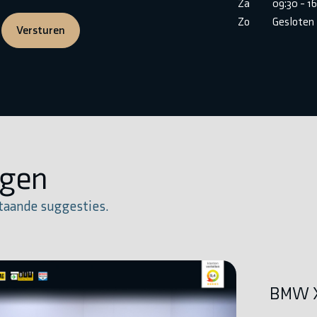
Za
09:30 - 1
Zo
Gesloten
Versturen
igen
taande suggesties.
BMW X