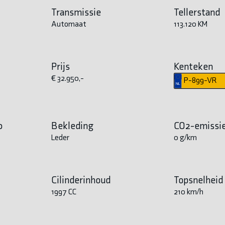
Transmissie
Tellerstand
Automaat
113.120 KM
Prijs
Kenteken
€ 32.950,-
P-899-VR
0
Bekleding
CO2-emissi
Leder
0 g/km
Cilinderinhoud
Topsnelheid
1997 CC
210 km/h