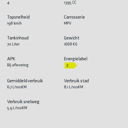
4
1395 CC
Topsnelheid
Carrosserie
198 km/h
MPV
Tankinhoud
Gewicht
70 Liter
1668 KG
APK
Energielabel
Bij aflevering
Gemiddeld verbruik
Verbruik stad
6.7 L/100KM
8.1 L/100KM
Verbruik snelweg
5.9 L/100KM