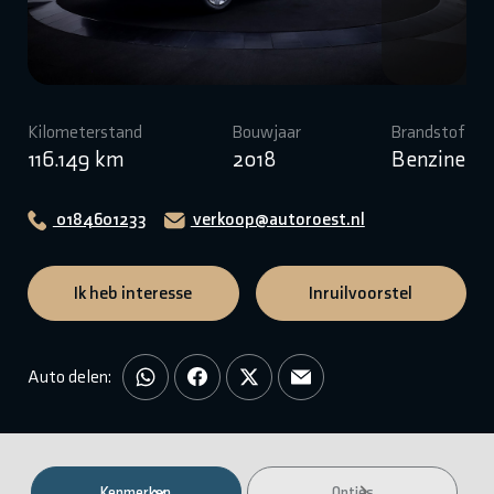
Kilometerstand
Bouwjaar
Brandstof
116.149 km
2018
Benzine
0184601233
verkoop@autoroest.nl
Ik heb interesse
Inruilvoorstel
Auto delen:
Kenmerken
Opties