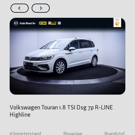
Volkswagen Touran 1.8 TSI Dsg 7p R-LINE
V
Highline
Ki
8
Kilometerstand
Bouwjaar
Brandstof