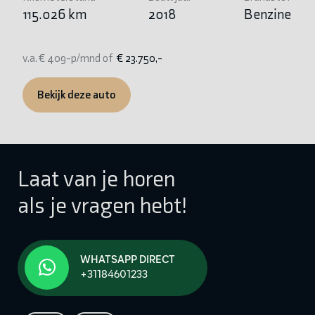
115.026 km
2018
Benzine
v.
v.a. € 409-p/mnd of
€ 23.750,-
Bekijk deze auto
Laat van je horen
als je vragen hebt!
WHATSAPP DIRECT
+31184601233