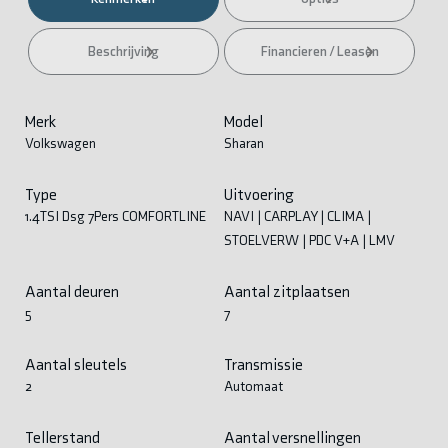
Beschrijving
Financieren / Leasen
Merk
Model
Volkswagen
Sharan
Type
Uitvoering
1.4TSI Dsg 7Pers COMFORTLINE
NAVI | CARPLAY | CLIMA |
STOELVERW | PDC V+A | LMV
Aantal deuren
Aantal zitplaatsen
5
7
Aantal sleutels
Transmissie
2
Automaat
Tellerstand
Aantal versnellingen