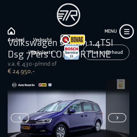
MENU
Aanbod
Verkocht
Volkswagen Sharan 1.4TSI
Dsg 7Pers COMFORTLINE
Werkplaats
Plan onderhoud
v.a. € 430-p/mnd of
€ 24.950,-