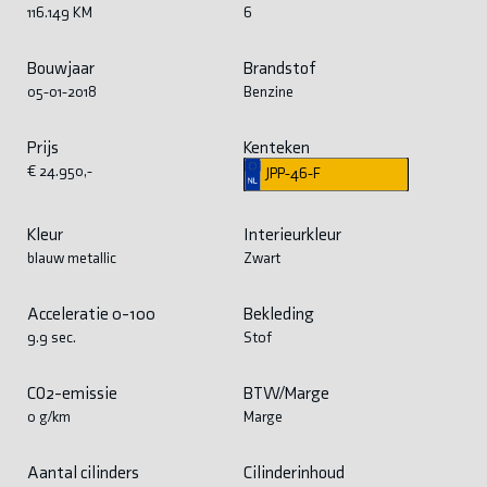
116.149 KM
6
Bouwjaar
Brandstof
05-01-2018
Benzine
Prijs
Kenteken
€ 24.950,-
JPP-46-F
Kleur
Interieurkleur
blauw metallic
Zwart
Acceleratie 0-100
Bekleding
9.9 sec.
Stof
CO2-emissie
BTW/Marge
0 g/km
Marge
Aantal cilinders
Cilinderinhoud