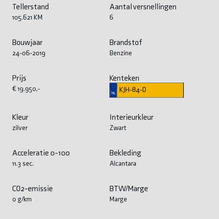
Tellerstand
Aantal versnellingen
105.621 KM
6
Bouwjaar
Brandstof
24-06-2019
Benzine
Prijs
Kenteken
€ 19.950,-
KJH-84-D
Kleur
Interieurkleur
zilver
Zwart
Acceleratie 0-100
Bekleding
11.3 sec.
Alcantara
CO2-emissie
BTW/Marge
0 g/km
Marge