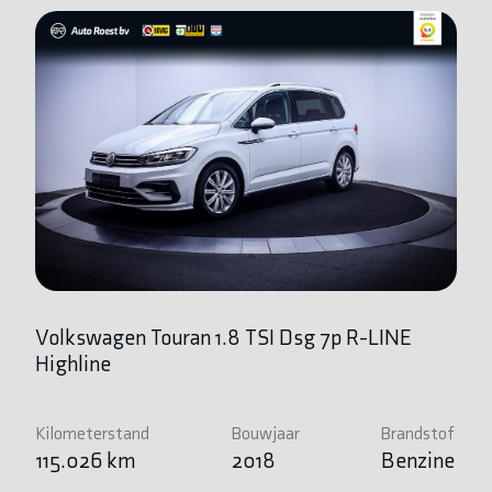
Volkswagen Touran 1.8 TSI Dsg 7p R-LINE
V
Highline
C
Kilometerstand
Bouwjaar
Brandstof
Ki
115.026 km
2018
Benzine
1