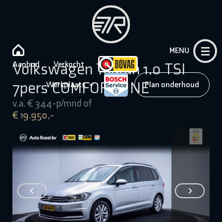
MENU
Aanbod
Verkocht
Volkswagen Touran 1.0 TSI
7pers COMFORTLINE
Werkplaats
Plan onderhoud
v.a. € 344-p/mnd of
€ 19.950,-