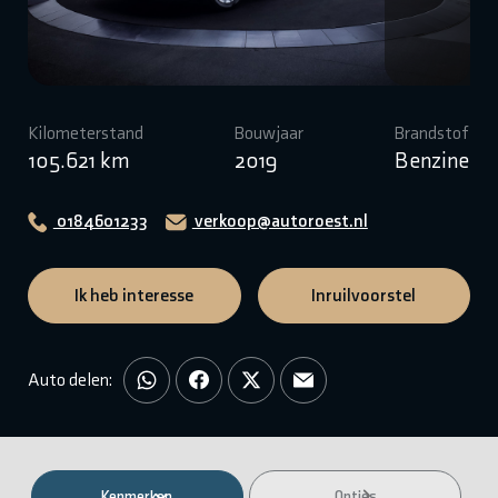
Kilometerstand
Bouwjaar
Brandstof
105.621 km
2019
Benzine
0184601233
verkoop@autoroest.nl
Ik heb interesse
Inruilvoorstel
Auto delen:
Kenmerken
Opties