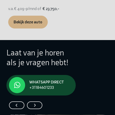
v.a. € 409-p/mnd of
€ 23.750,-
v.
Bekijk deze auto
Laat van je horen
als je vragen hebt!
WHATSAPP DIRECT
+31184601233