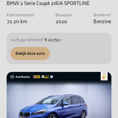
BMW 2 Serie Coupé 218iA SPORTLINE
Kilometerstand
Bouwjaar
Brandstof
72.211 km
2020
Benzine
v.a. € 392-p/mnd of
€ 22.750,-
Bekijk deze auto