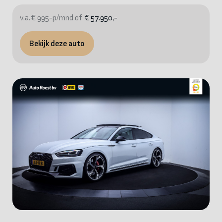
v.a. € 995-p/mnd of
€ 57.950,-
Bekijk deze auto