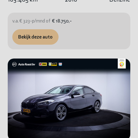
v.a. € 323-p/mnd of
€ 18.750,-
Bekijk deze auto