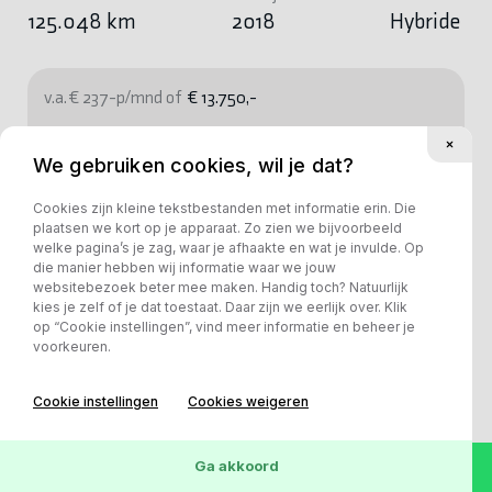
125.048 km
2018
Hybride
v.a. € 237-p/mnd of
€ 13.750,-
Bekijk deze auto
We gebruiken cookies, wil je dat?
Cookies zijn kleine tekstbestanden met informatie erin. Die
plaatsen we kort op je apparaat. Zo zien we bijvoorbeeld
welke pagina’s je zag, waar je afhaakte en wat je invulde. Op
die manier hebben wij informatie waar we jouw
websitebezoek beter mee maken. Handig toch? Natuurlijk
kies je zelf of je dat toestaat. Daar zijn we eerlijk over. Klik
op “Cookie instellingen”, vind meer informatie en beheer je
voorkeuren.
Cookie instellingen
Cookies weigeren
Ga akkoord