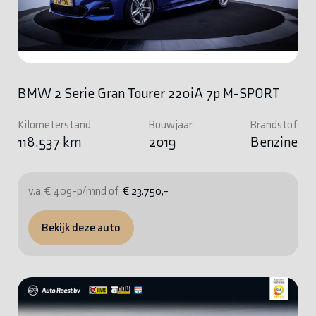
BMW 2 Serie Gran Tourer 220iA 7p M-SPORT
Kilometerstand
Bouwjaar
Brandstof
118.537 km
2019
Benzine
v.a. € 409-p/mnd of
€ 23.750,-
Bekijk deze auto