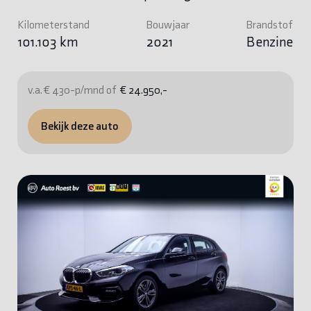
Kilometerstand
Bouwjaar
Brandstof
101.103 km
2021
Benzine
v.a. € 430-p/mnd of
€ 24.950,-
Bekijk deze auto