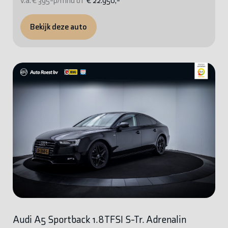
v.a. € 395-p/mnd of
€ 22.950,-
Bekijk deze auto
Audi A5 Sportback 1.8TFSI S-Tr. Adrenalin