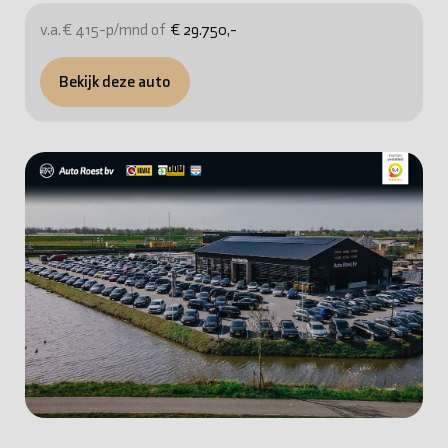
v.a. € 415-p/mnd of
€ 29.750,-
Bekijk deze auto