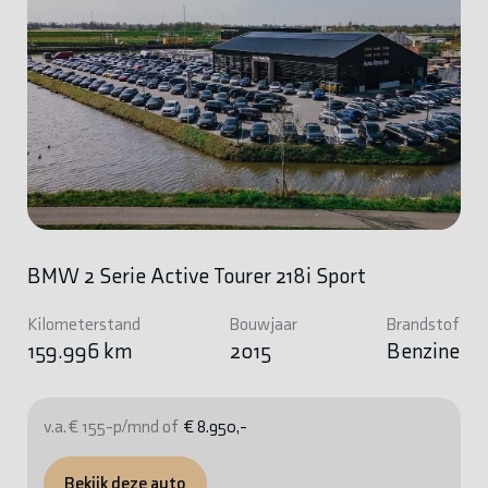
BMW 2 Serie Active Tourer 218i Sport
Kilometerstand
Bouwjaar
Brandstof
159.996 km
2015
Benzine
v.a. € 155-p/mnd of
€ 8.950,-
Bekijk deze auto