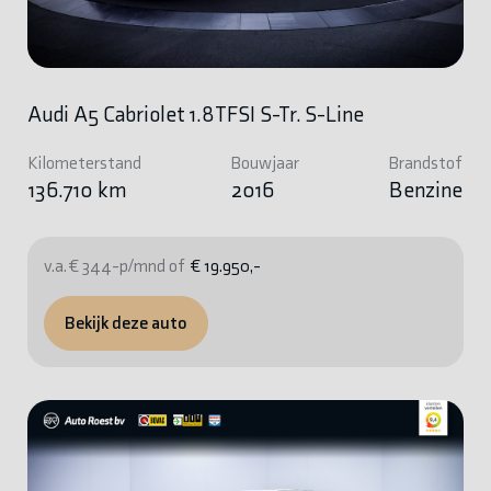
Audi A5 Cabriolet 1.8TFSI S-Tr. S-Line
Kilometerstand
Bouwjaar
Brandstof
136.710 km
2016
Benzine
v.a. € 344-p/mnd of
€ 19.950,-
Bekijk deze auto