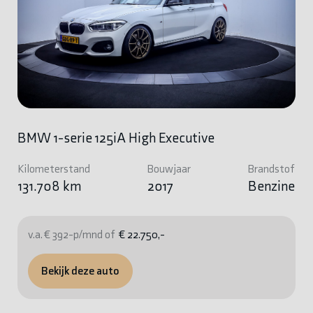
BMW 1-serie 125iA High Executive
Kilometerstand
Bouwjaar
Brandstof
131.708 km
2017
Benzine
v.a. € 392-p/mnd of
€ 22.750,-
Bekijk deze auto