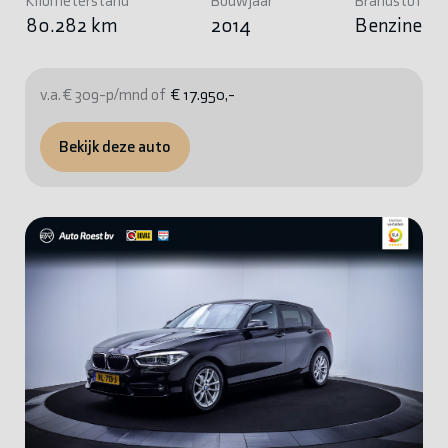
Kilometerstand
Bouwjaar
Brandstof
80.282 km
2014
Benzine
v.a. € 309-p/mnd of
€ 17.950,-
Bekijk deze auto