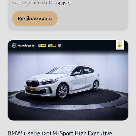
v.a. € 257-p/mnd of
€ 14.950,-
Bekijk deze auto
BMW 1-serie 120i M-Sport High Executive