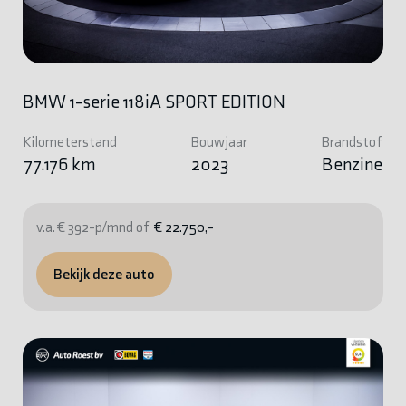
BMW 1-serie 118iA SPORT EDITION
Kilometerstand
Bouwjaar
Brandstof
77.176 km
2023
Benzine
v.a. € 392-p/mnd of
€ 22.750,-
Bekijk deze auto