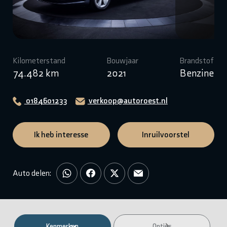
Kilometerstand
Bouwjaar
Brandstof
74.482 km
2021
Benzine
0184601233
verkoop@autoroest.nl
Ik heb interesse
Inruilvoorstel
Auto delen:
Kenmerken
Opties