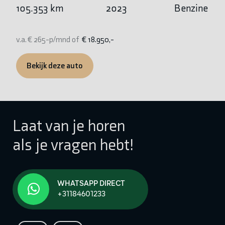
105.353 km
2023
Benzine
1
v.a. € 265-p/mnd of
€ 18.950,-
v.
Bekijk deze auto
Laat van je horen
als je vragen hebt!
WHATSAPP DIRECT
+31184601233