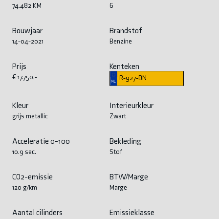
74.482 KM
6
Bouwjaar
Brandstof
14-04-2021
Benzine
Prijs
Kenteken
€ 17.750,-
R-927-DN
Kleur
Interieurkleur
grijs metallic
Zwart
Acceleratie 0-100
Bekleding
10.9 sec.
Stof
CO2-emissie
BTW/Marge
120 g/km
Marge
Aantal cilinders
Emissieklasse