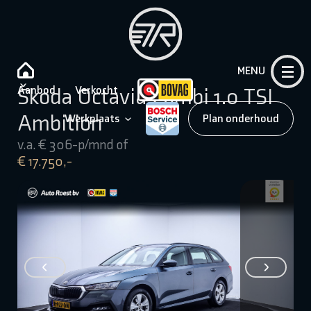
MENU
Aanbod
Verkocht
Škoda Octavia Combi 1.0 TSI
Ambition
Werkplaats
Plan onderhoud
v.a. € 306-p/mnd of
€ 17.750,-