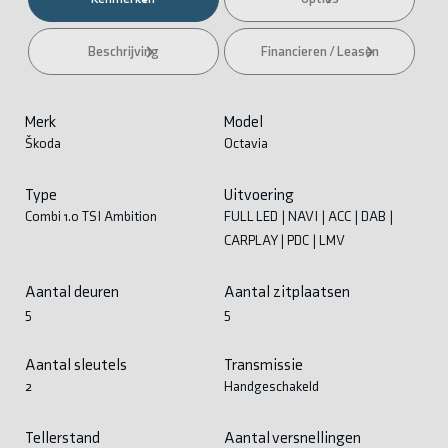
Beschrijving
Financieren / Leasen
Merk
Model
Škoda
Octavia
Type
Uitvoering
Combi 1.0 TSI Ambition
FULL LED | NAVI | ACC | DAB |
CARPLAY | PDC | LMV
Aantal deuren
Aantal zitplaatsen
5
5
Aantal sleutels
Transmissie
2
Handgeschakeld
Tellerstand
Aantal versnellingen