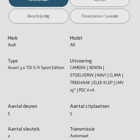
Beschrijving
Financieren / Leasen
Merk
Model
Audi
A6
Type
Uitvoering
Avant 3.0 TDI S-Tr Sport Edition
CAMERA | XENON |
STOELVERW. | NAVI | CLIMA |
TREKHAAK | ELEK KLEP | LMV
19'' | PDC V+A
Aantal deuren
Aantal zitplaatsen
5
5
Aantal sleutels
Transmissie
2
Automaat