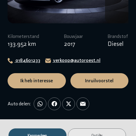
Kilometerstand
Bouwjaar
Brandstof
133.952 km
2017
Diesel
0184601233
verkoop@autoroest.nl
Ik heb interesse
Inruilvoorstel
Auto delen:
Kenmerken
Opties