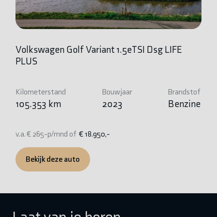
Volkswagen Golf Variant 1.5eTSI Dsg LIFE
P
PLUS
B
Kilometerstand
Bouwjaar
Brandstof
Ki
105.353 km
2023
Benzine
6
v.a. € 265-p/mnd of
€ 18.950,-
v.
Bekijk deze auto