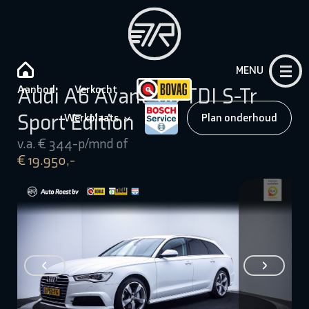
MENU
Aanbod
Verkocht
Audi A6 Avant 3.0 TDI S-Tr
Sport Edition
Werkplaats
Plan onderhoud
v.a. € 344-p/mnd of
€ 19.950,-