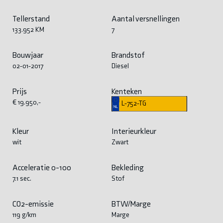
Tellerstand
Aantal versnellingen
133.952 KM
7
Bouwjaar
Brandstof
02-01-2017
Diesel
Prijs
Kenteken
€ 19.950,-
L-752-TG
Kleur
Interieurkleur
wit
Zwart
Acceleratie 0-100
Bekleding
7.1 sec.
Stof
CO2-emissie
BTW/Marge
119 g/km
Marge