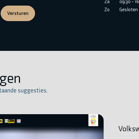
Za
09:30 - 1
Zo
Gesloten
Versturen
igen
taande suggesties.
Volksw