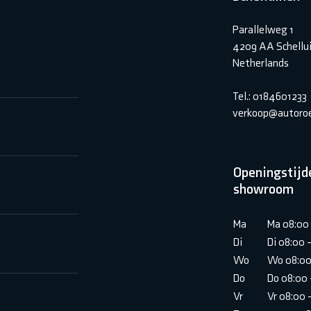
Parallelweg 1
4209 AA Schellu
Netherlands
Tel.: 0184601233
verkoop@autoroe
Openingstijd
showroom
Ma
Ma 08:00 
Di
Di 08:00 
Wo
Wo 08:00
Do
Do 08:00 
Vr
Vr 08:00 