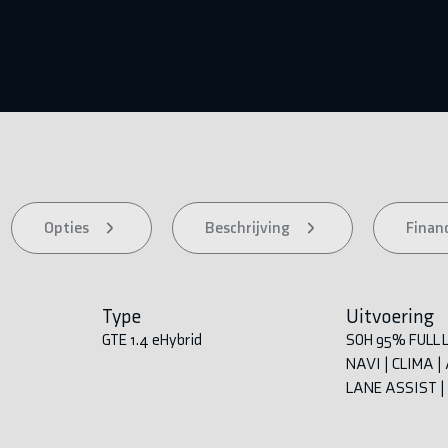
Opties
Beschrijving
Financ
Type
Uitvoering
GTE 1.4 eHybrid
SOH 95% FULL L
NAVI | CLIMA |
LANE ASSIST |