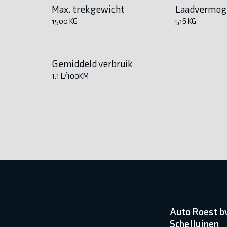
Max. trekgewicht
Laadvermog
1500 KG
516 KG
Gemiddeld verbruik
1.1 L/100KM
Auto Roest b
Schelluinen