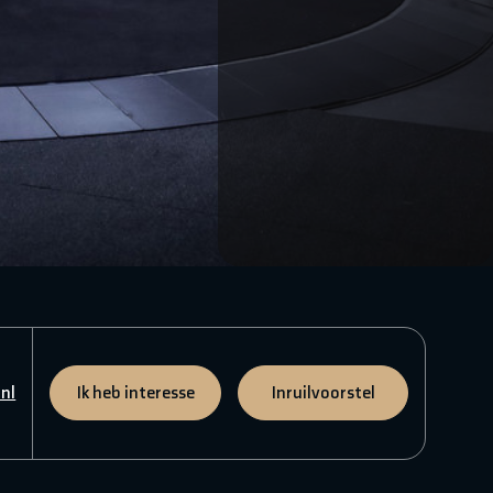
nl
Ik heb interesse
Inruilvoorstel