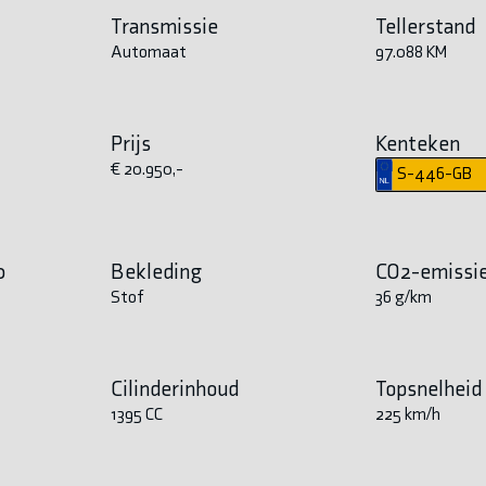
Transmissie
Tellerstand
Automaat
97.088 KM
Prijs
Kenteken
€ 20.950,-
S-446-GB
0
Bekleding
CO2-emissi
Stof
36 g/km
Cilinderinhoud
Topsnelheid
1395 CC
225 km/h