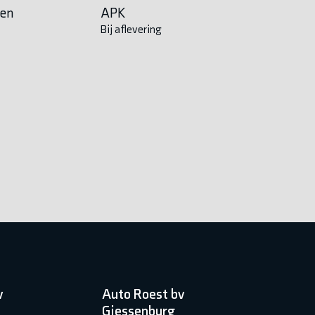
en
APK
Bij aflevering
v
Auto Roest bv
Giessenburg