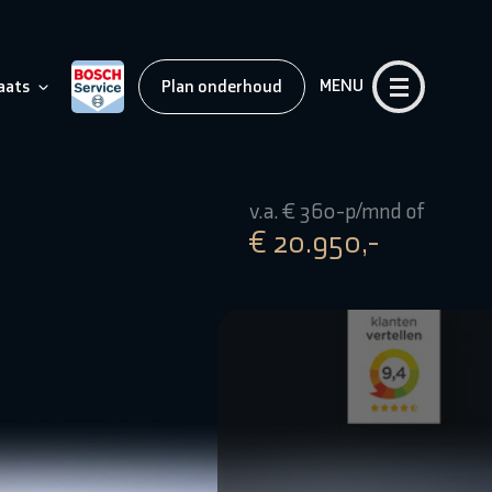
MENU
aats
Plan onderhoud
v.a. € 360-p/mnd of
€ 20.950,-