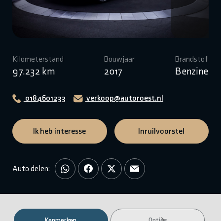
Kilometerstand
Bouwjaar
Brandstof
97.232 km
2017
Benzine
0184601233
verkoop@autoroest.nl
Ik heb interesse
Inruilvoorstel
Auto delen:
Kenmerken
Opties