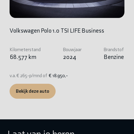
Volkswagen Polo 1.0 TSI LIFE Business
Au
Kilometerstand
Bouwjaar
Brandstof
Ki
68.577 km
2024
Benzine
1
v.a. € 265-p/mnd of
€ 18.950,-
v.
Bekijk deze auto