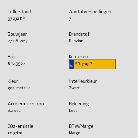
Tellerstand
Aantal versnellingen
97.232 KM
7
Bouwjaar
Brandstof
27-06-2017
Benzine
Prijs
Kenteken
€ 16.950,-
SB-705-P
Kleur
Interieurkleur
geel metallic
Zwart
Acceleratie 0-100
Bekleding
8.2 sec.
Leder
CO2-emissie
BTW/Marge
121 g/km
Marge