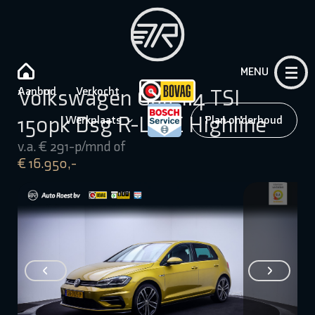
MENU
Aanbod
Verkocht
Volkswagen Golf 1.4 TSI
150pk Dsg R-LINE Highline
Werkplaats
Plan onderhoud
v.a. € 291-p/mnd of
€ 16.950,-