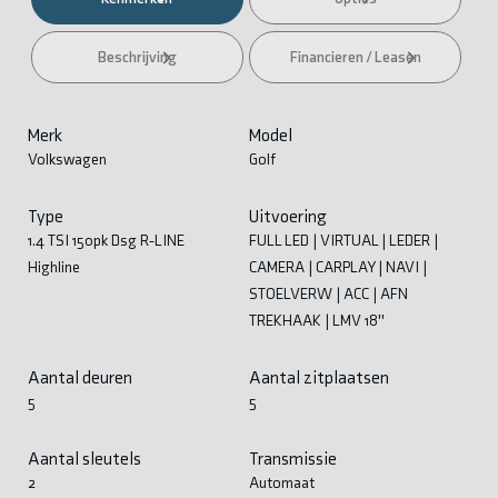
Beschrijving
Financieren / Leasen
Merk
Model
Volkswagen
Golf
Type
Uitvoering
1.4 TSI 150pk Dsg R-LINE
FULL LED | VIRTUAL | LEDER |
Highline
CAMERA | CARPLAY | NAVI |
STOELVERW | ACC | AFN
TREKHAAK | LMV 18''
Aantal deuren
Aantal zitplaatsen
5
5
Aantal sleutels
Transmissie
2
Automaat