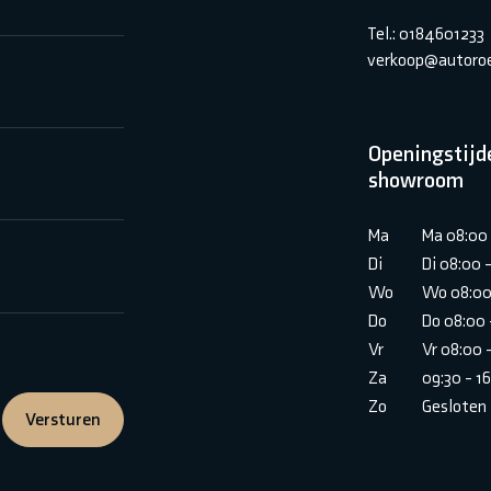
Tel.: 0184601233
verkoop@autoroe
Openingstijd
showroom
Ma
Ma 08:00 
Di
Di 08:00 
Wo
Wo 08:00
Do
Do 08:00 
Vr
Vr 08:00 
Za
09:30 - 1
Zo
Gesloten
Versturen