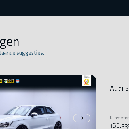
igen
taande suggesties.
Audi S
Kilomete
166.3