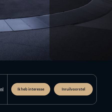
nl
Ik heb interesse
Inruilvoorstel