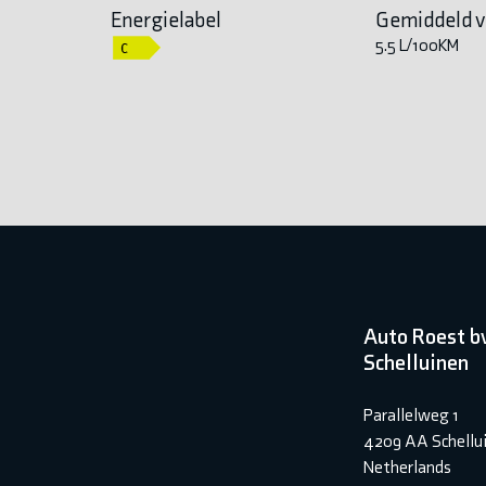
Energielabel
Gemiddeld v
5.5 L/100KM
Auto Roest b
Schelluinen
Parallelweg 1
4209 AA Schellu
Netherlands