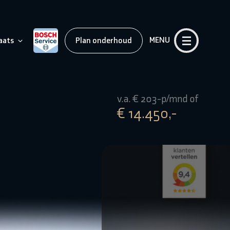
MENU
aats
Plan onderhoud
v.a. € 203-p/mnd of
€ 14.450,-