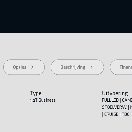
Opties
Beschrijving
Financ
Type
Uitvoering
1.2T Business
FULL LED | CAM
STOELVERW. | N
| CRUISE | PDC |