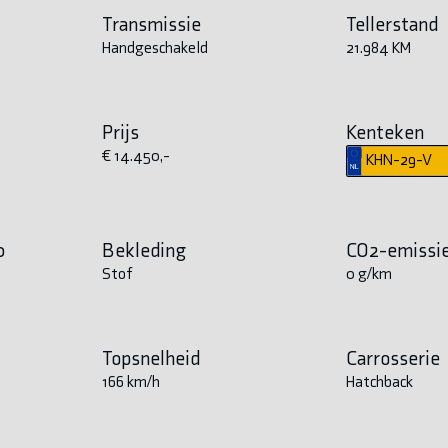
Transmissie
Tellerstand
Handgeschakeld
21.984 KM
Prijs
Kenteken
€ 14.450,-
KHN-29-V
0
Bekleding
CO2-emissi
Stof
0 g/km
Topsnelheid
Carrosserie
166 km/h
Hatchback