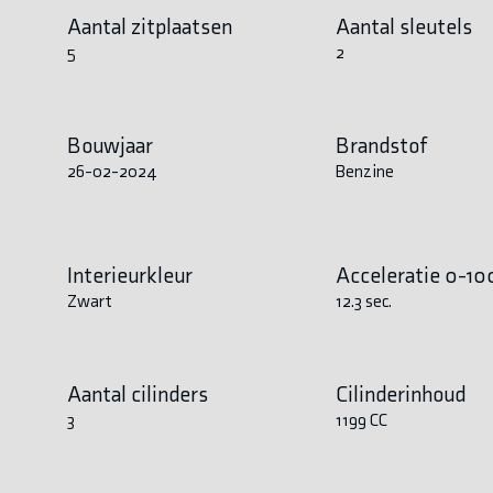
Aantal zitplaatsen
Aantal sleutels
5
2
Bouwjaar
Brandstof
26-02-2024
Benzine
Interieurkleur
Acceleratie 0-10
Zwart
12.3 sec.
Aantal cilinders
Cilinderinhoud
3
1199 CC