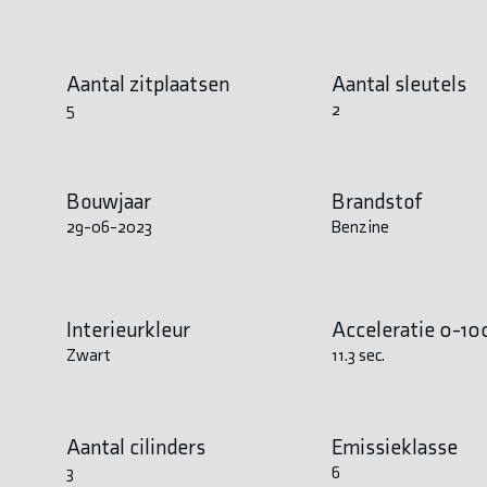
Aantal zitplaatsen
Aantal sleutels
5
2
Bouwjaar
Brandstof
29-06-2023
Benzine
Interieurkleur
Acceleratie 0-10
Zwart
11.3 sec.
Aantal cilinders
Emissieklasse
3
6