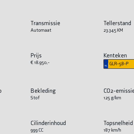
Transmissie
Tellerstand
Automaat
23.345 KM
Prijs
Kenteken
€ 18.950,-
GLR-58-P
0
Bekleding
CO2-emissi
Stof
125 g/km
Cilinderinhoud
Topsnelheid
999 CC
187 km/h