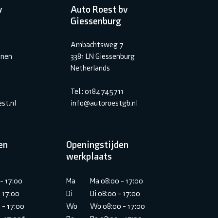
v
Auto Roest bv
Giessenburg
Ambachtsweg 7
inen
3381 LN Giessenburg
Netherlands
Tel.: 0184745711
st.nl
info@autoroestgb.nl
en
Openingstijden
werkplaats
- 17:00
Ma
Ma 08:00 - 17:00
- 17:00
Di
Di 08:00 - 17:00
 - 17:00
Wo
Wo 08:00 - 17:00