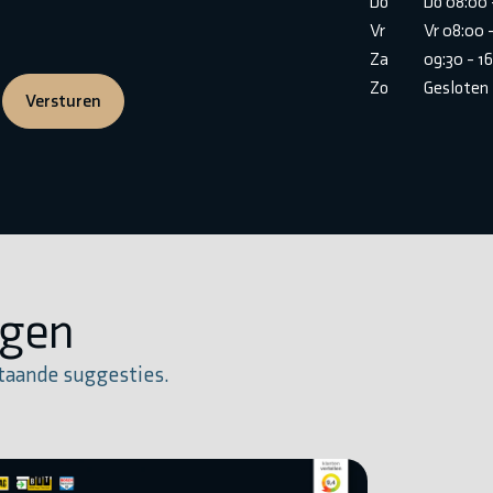
Do
Do 08:00 
Vr
Vr 08:00 
Za
09:30 - 1
Zo
Gesloten
Versturen
igen
taande suggesties.