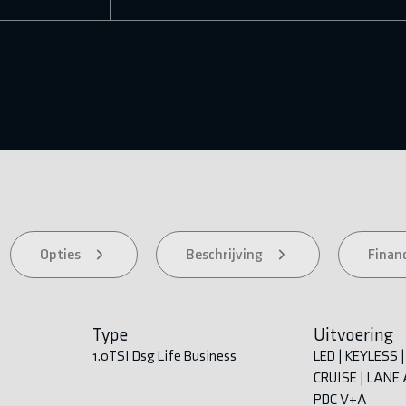
Opties
Beschrijving
Financ
Type
Uitvoering
1.0TSI Dsg Life Business
LED | KEYLESS 
CRUISE | LANE 
PDC V+A