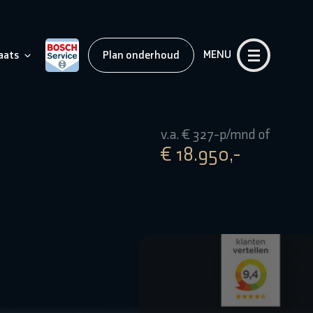
MENU
aats
Plan onderhoud
v.a. € 327-p/mnd of
€ 18.950,-