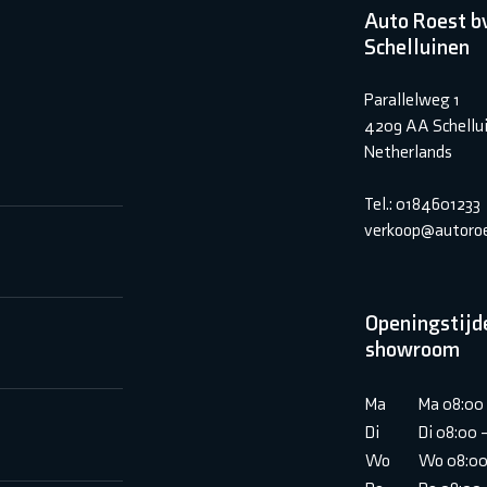
Auto Roest b
Schelluinen
Parallelweg 1
4209 AA Schellu
Netherlands
Tel.: 0184601233
verkoop@autoroe
Openingstijd
showroom
Ma
Ma 08:00 
Di
Di 08:00 
Wo
Wo 08:00