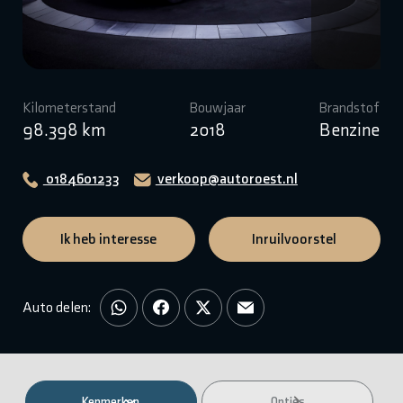
Kilometerstand
Bouwjaar
Brandstof
98.398 km
2018
Benzine
0184601233
verkoop@autoroest.nl
Ik heb interesse
Inruilvoorstel
Auto delen:
Kenmerken
Opties