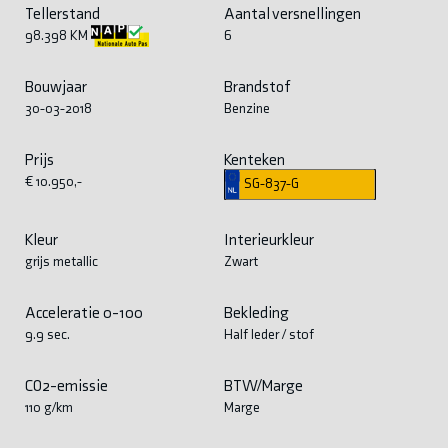
Tellerstand
Aantal versnellingen
98.398 KM
6
Bouwjaar
Brandstof
30-03-2018
Benzine
Prijs
Kenteken
€ 10.950,-
SG-837-G
Kleur
Interieurkleur
grijs metallic
Zwart
Acceleratie 0-100
Bekleding
9.9 sec.
Half leder / stof
CO2-emissie
BTW/Marge
110 g/km
Marge