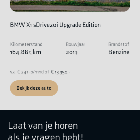
BMW X1 sDrive20i Upgrade Edition
Op
Kilometerstand
Bouwjaar
Brandstof
Ki
164.885 km
2013
Benzine
1
v.a. € 241-p/mnd of
€ 13.950,-
v.
Bekijk deze auto
Laat van je horen
als je vragen hebt!