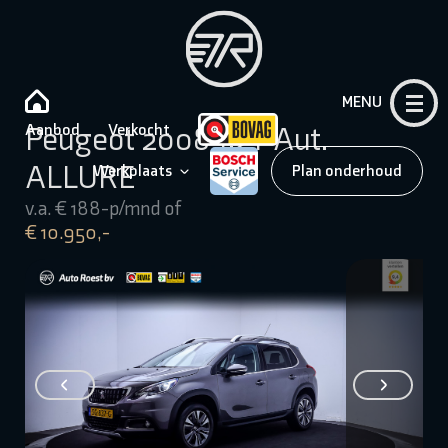
MENU
Aanbod
Verkocht
Peugeot 2008 1.2T Aut.
ALLURE
Werkplaats
Plan onderhoud
v.a. € 188-p/mnd of
€ 10.950,-