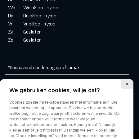
Wo
Wo 08:00 - 17:00
Do
Do 08:00 - 17:00
Vr
Vr 08:00 - 17:00
Za
Gesloten
Zo
Gesloten
*Koopavond donderdag op afspraak.
Volg ons:
We gebruiken cookies, wil je dat?
Cookies zijn kleine tekstbestanden met informatie erin. Die
plaatsen we kort op je apparaat. Zo zien we bijvoorbeeld
welke pagina’s je zag, waar je afhaakte en wat je invulde. Op
die manier hebben wij informatie waar we jouw
websitebezoek beter mee maken. Handig toch? Natuurlijk
kies je zelf of je dat toestaat. Daar zijn we eerlijk over. Klik
op “Cookie instellingen”, vind meer informatie en beheer je