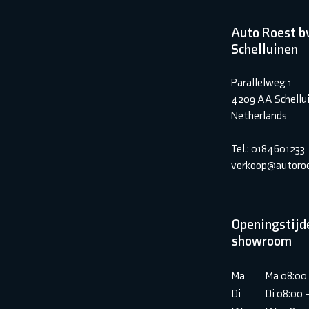
Auto Roest b
Schelluinen
Parallelweg 1
4209 AA Schellu
Netherlands
Tel.: 0184601233
verkoop@autoroe
Openingstijd
showroom
Ma
Ma 08:00 
Di
Di 08:00 