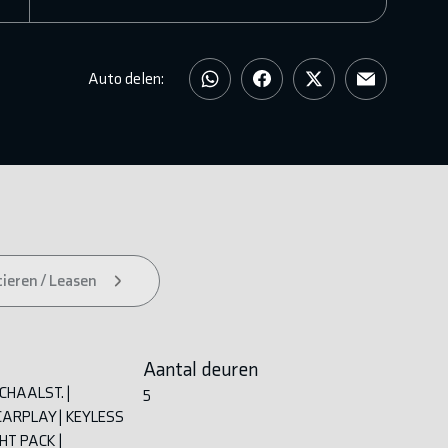
Auto delen:
ieren / Leasen
Aantal deuren
SCHAALST. |
5
CARPLAY | KEYLESS
GHT PACK |