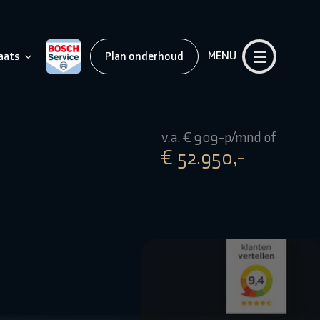
MENU
aats
Plan onderhoud
v.a. € 909-p/mnd of
€ 52.950,-