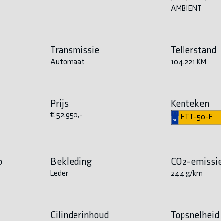
AMBIENT
Transmissie
Tellerstand
Automaat
104.221 KM
Prijs
Kenteken
€ 52.950,-
HTT-50-F
0
Bekleding
CO2-emissi
Leder
244 g/km
Cilinderinhoud
Topsnelheid