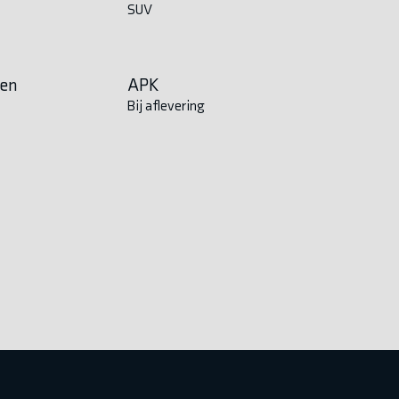
SUV
en
APK
Bij aflevering