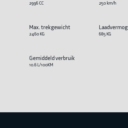
2996 CC
250 km/h
Max. trekgewicht
Laadvermog
2460 KG
685 KG
Gemiddeld verbruik
10.6 L/100KM