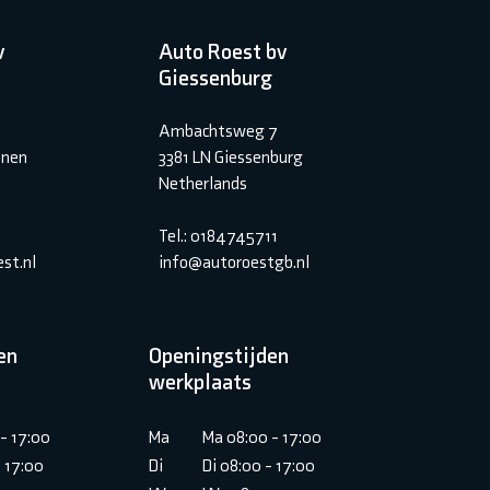
v
Auto Roest bv
Giessenburg
Ambachtsweg 7
inen
3381 LN Giessenburg
Netherlands
Tel.: 0184745711
st.nl
info@autoroestgb.nl
en
Openingstijden
werkplaats
- 17:00
Ma
Ma 08:00 - 17:00
- 17:00
Di
Di 08:00 - 17:00