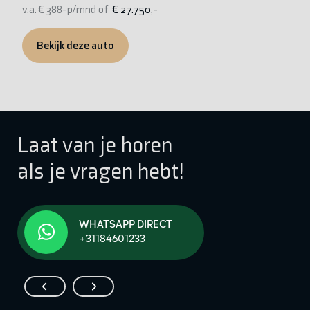
v.a. € 388-p/mnd of
€ 27.750,-
v.
Bekijk deze auto
Laat van je horen
als je vragen hebt!
WHATSAPP DIRECT
+31184601233