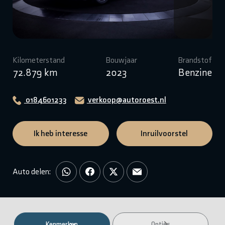
Kilometerstand
Bouwjaar
Brandstof
72.879 km
2023
Benzine
0184601233
verkoop@autoroest.nl
Ik heb interesse
Inruilvoorstel
Auto delen:
Kenmerken
Opties