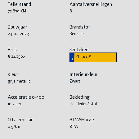
Tellerstand
Aantal versnellingen
72.879 KM
8
Bouwjaar
Brandstof
23-02-2023
Benzine
Prijs
Kenteken
€ 24.750,-
KLJ-52-S
Kleur
Interieurkleur
grijs metallic
Zwart
Acceleratie 0-100
Bekleding
10.2 sec.
Half leder / stof
CO2-emissie
BTW/Marge
0 g/km
BTW