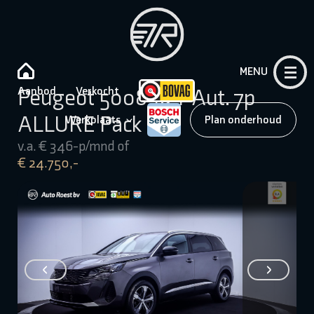
MENU
Aanbod
Verkocht
Peugeot 5008 1.2T Aut. 7p
ALLURE Pack
Werkplaats
Plan onderhoud
v.a. € 346-p/mnd of
€ 24.750,-