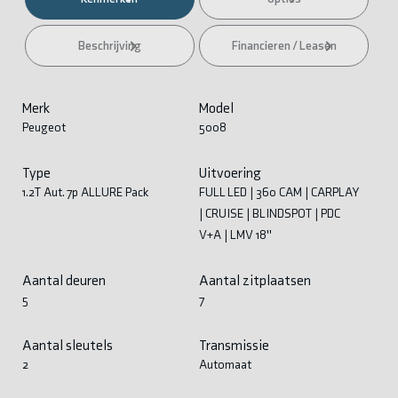
Beschrijving
Financieren / Leasen
Merk
Model
Peugeot
5008
Type
Uitvoering
1.2T Aut. 7p ALLURE Pack
FULL LED | 360 CAM | CARPLAY
| CRUISE | BLINDSPOT | PDC
V+A | LMV 18''
Aantal deuren
Aantal zitplaatsen
5
7
Aantal sleutels
Transmissie
2
Automaat