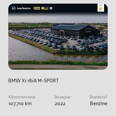
BMW X1 18iA M-SPORT
B
Kilometerstand
Bouwjaar
Brandstof
Ki
107.710 km
2022
Benzine
7