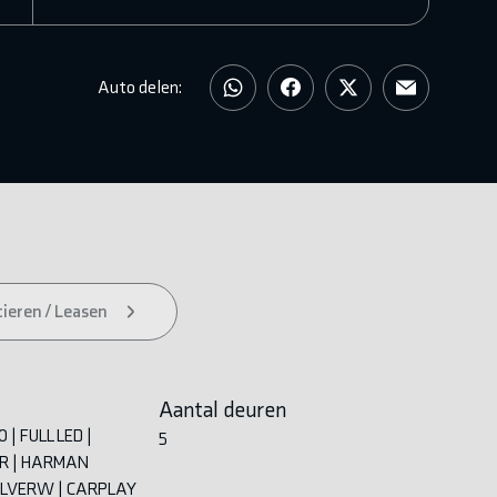
Auto delen:
ieren / Leasen
Aantal deuren
 | FULL LED |
5
ER | HARMAN
ELVERW | CARPLAY