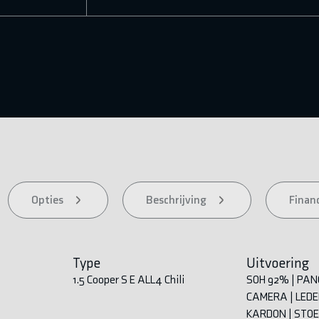
Opties
Beschrijving
Financ
Type
Uitvoering
1.5 Cooper S E ALL4 Chili
SOH 92% | PANO
CAMERA | LED
KARDON | STO