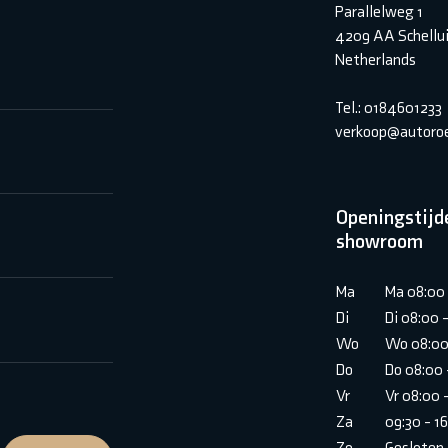
Parallelweg 1
4209 AA Schellu
Netherlands
Tel.: 0184601233
verkoop@autoroe
Openingstijd
showroom
Ma
Ma 08:00 
Di
Di 08:00 
Wo
Wo 08:00
Do
Do 08:00 
Vr
Vr 08:00 
Za
09:30 - 1
Zo
Gesloten