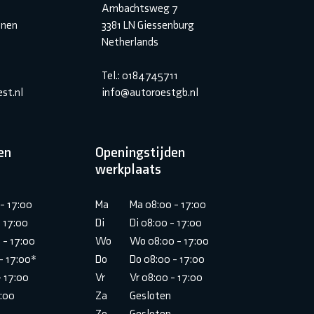
Ambachtsweg 7
inen
3381 LN Giessenburg
Netherlands
Tel.: 0184745711
st.nl
info@autoroestgb.nl
en
Openingstijden
werkplaats
- 17:00
Ma
Ma 08:00 - 17:00
- 17:00
Di
Di 08:00 - 17:00
 - 17:00
Wo
Wo 08:00 - 17:00
- 17:00*
Do
Do 08:00 - 17:00
- 17:00
Vr
Vr 08:00 - 17:00
6:00
Za
Gesloten
Zo
Gesloten