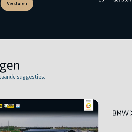
Versturen
igen
taande suggesties.
BMW X