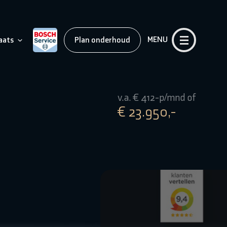
MENU
aats
Plan onderhoud
v.a. € 412-p/mnd of
€ 23.950,-