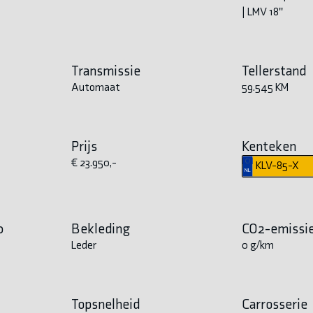
| LMV 18''
Transmissie
Tellerstand
Automaat
59.545 KM
Prijs
Kenteken
€ 23.950,-
KLV-85-X
0
Bekleding
CO2-emissi
Leder
0 g/km
Topsnelheid
Carrosserie