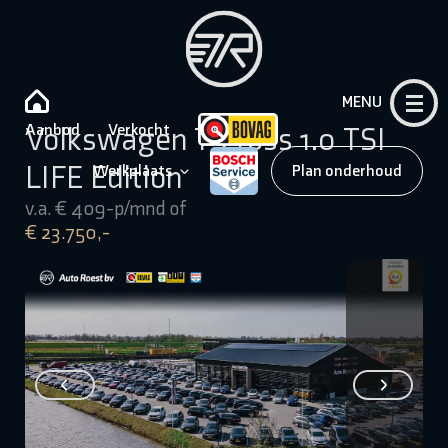
MENU
Aanbod
Verkocht
Volkswagen T-Cross 1.0 TSI
LIFE Edition
Werkplaats
Plan onderhoud
v.a. € 409-p/mnd of
€ 23.750,-