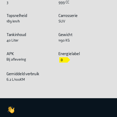
3
999 CC
Topsnelheid
Carrosserie
189 km/h
SUV
Tankinhoud
Gewicht
40 Liter
1190 KG
APK
Energielabel
Bij aflevering
Gemiddeld verbruik
6.2 L/100KM