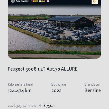
Peugeot 5008 1.2T Aut.7p ALLURE
B
Kilometerstand
Bouwjaar
Brandstof
Ki
124.474 km
2022
Benzine
1
v.a. € 323-p/mnd of
€ 18.750,-
v.