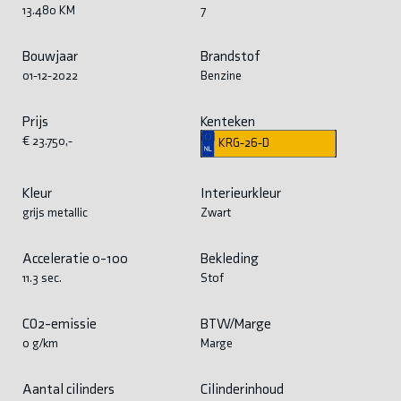
13.480 KM
7
Bouwjaar
Brandstof
01-12-2022
Benzine
Prijs
Kenteken
€ 23.750,-
KRG-26-D
Kleur
Interieurkleur
grijs metallic
Zwart
Acceleratie 0-100
Bekleding
11.3 sec.
Stof
CO2-emissie
BTW/Marge
0 g/km
Marge
Aantal cilinders
Cilinderinhoud