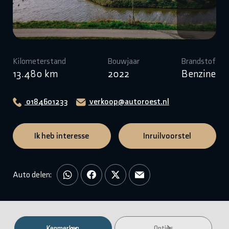
Kilometerstand
Bouwjaar
Brandstof
13.480 km
2022
Benzine
0184601233
verkoop@autoroest.nl
Ik heb interesse
Inruilvoorstel
Auto delen:
Kenmerken
Opties