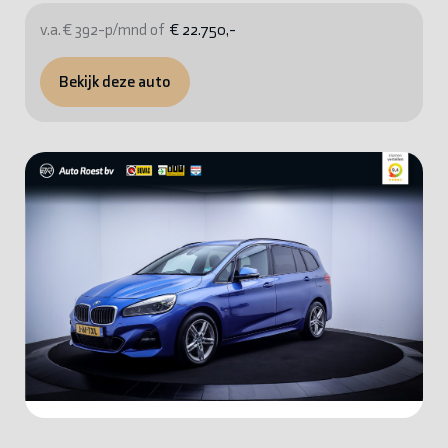
v.a. € 392-p/mnd of
€ 22.750,-
Bekijk deze auto