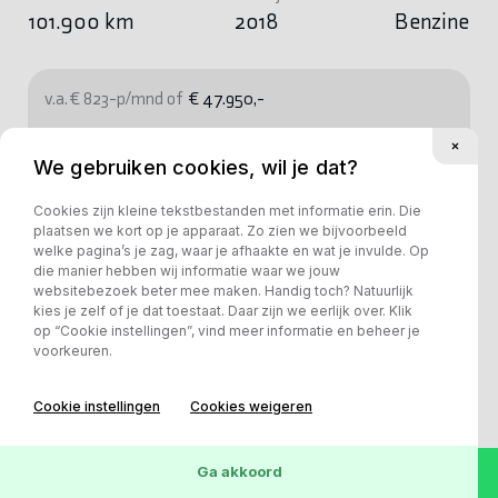
101.900 km
2018
Benzine
v.a. € 823-p/mnd of
€ 47.950,-
Bekijk deze auto
We gebruiken cookies, wil je dat?
Cookies zijn kleine tekstbestanden met informatie erin. Die
plaatsen we kort op je apparaat. Zo zien we bijvoorbeeld
welke pagina’s je zag, waar je afhaakte en wat je invulde. Op
die manier hebben wij informatie waar we jouw
websitebezoek beter mee maken. Handig toch? Natuurlijk
kies je zelf of je dat toestaat. Daar zijn we eerlijk over. Klik
op “Cookie instellingen”, vind meer informatie en beheer je
voorkeuren.
Cookie instellingen
Cookies weigeren
Ga akkoord