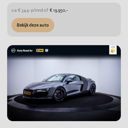
v.a. € 344-p/mnd of
€ 19.950,-
Bekijk deze auto