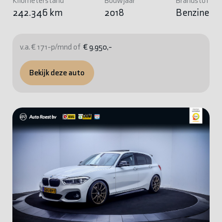
Kilometerstand
Bouwjaar
Brandstof
242.346 km
2018
Benzine
v.a. € 171-p/mnd of
€ 9.950,-
Bekijk deze auto