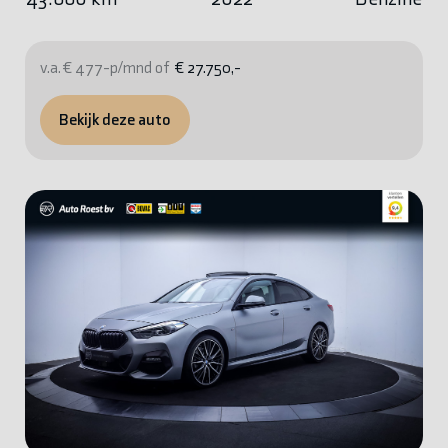
v.a. € 477-p/mnd of
€ 27.750,-
Bekijk deze auto