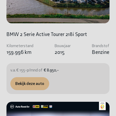
BMW 2 Serie Active Tourer 218i Sport
Kilometerstand
Bouwjaar
Brandstof
159.996 km
2015
Benzine
v.a. € 155-p/mnd of
€ 8.950,-
Bekijk deze auto