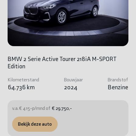
BMW 2 Serie Active Tourer 218iA M-SPORT
Edition
Kilometerstand
Bouwjaar
Brandstof
64.736 km
2024
Benzine
v.a. € 415-p/mnd of
€ 29.750,-
Bekijk deze auto