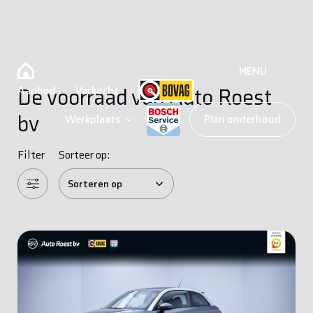
MENU
Aanbod
Verkocht
De voorraad van Auto Roest
bv
Werkplaats
Plan onderhoud
Filter
Sorteer op: