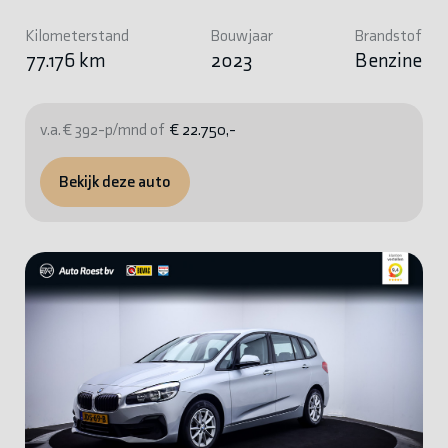
Kilometerstand
Bouwjaar
Brandstof
77.176 km
2023
Benzine
v.a. € 392-p/mnd of
€ 22.750,-
Bekijk deze auto