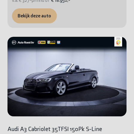
v.a. € 327-p/mnd of
€ 18.950,-
Bekijk deze auto
Audi A3 Cabriolet 35TFSI 150Pk S-Line