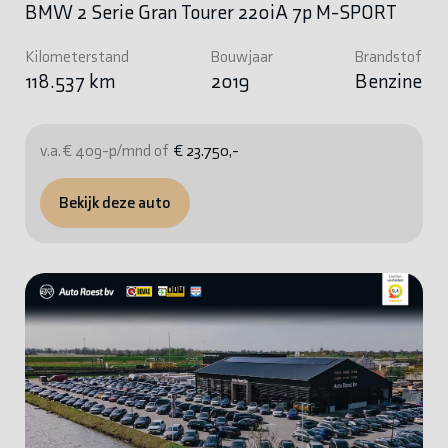
BMW 2 Serie Gran Tourer 220iA 7p M-SPORT
Kilometerstand
Bouwjaar
Brandstof
118.537 km
2019
Benzine
v.a. € 409-p/mnd of
€ 23.750,-
Bekijk deze auto