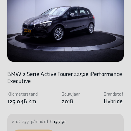
BMW 2 Serie Active Tourer 225xe iPerformance
Executive
Kilometerstand
Bouwjaar
Brandstof
125.048 km
2018
Hybride
v.a. € 237-p/mnd of
€ 13.750,-