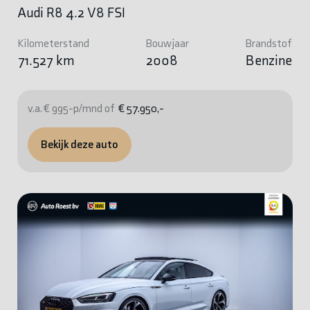
Audi R8 4.2 V8 FSI
Kilometerstand
Bouwjaar
Brandstof
71.527 km
2008
Benzine
v.a. € 995-p/mnd of
€ 57.950,-
Bekijk deze auto