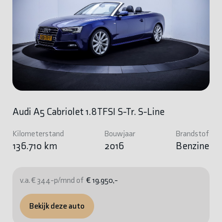
Audi A5 Cabriolet 1.8TFSI S-Tr. S-Line
Kilometerstand
Bouwjaar
Brandstof
136.710 km
2016
Benzine
v.a. € 344-p/mnd of
€ 19.950,-
Bekijk deze auto