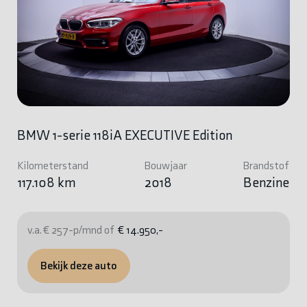
BMW 1-serie 118iA EXECUTIVE Edition
Kilometerstand
Bouwjaar
Brandstof
117.108 km
2018
Benzine
v.a. € 257-p/mnd of
€ 14.950,-
Bekijk deze auto