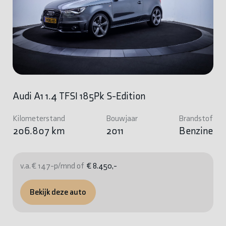
Audi A1 1.4 TFSI 185Pk S-Edition
Kilometerstand
Bouwjaar
Brandstof
206.807 km
2011
Benzine
v.a. € 147-p/mnd of
€ 8.450,-
Bekijk deze auto