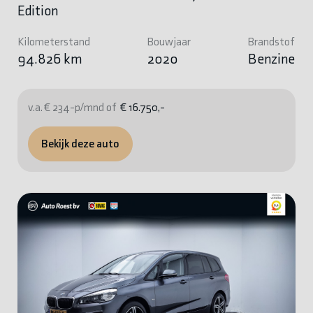
Edition
Kilometerstand
Bouwjaar
Brandstof
94.826 km
2020
Benzine
v.a. € 234-p/mnd of
€ 16.750,-
Bekijk deze auto