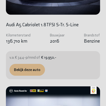
Audi A5 Cabriolet 1.8TFSI S-Tr. S-Line
Kilometerstand
Bouwjaar
Brandstof
136.710 km
2016
Benzine
v.a. € 344-p/mnd of
€ 19.950,-
Bekijk deze auto