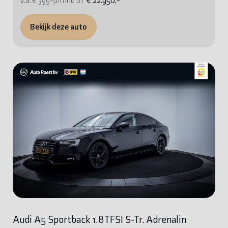
v.a. € 395-p/mnd of
€ 22.950,-
Bekijk deze auto
Audi A5 Sportback 1.8TFSI S-Tr. Adrenalin