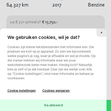
64.327 km
2017
Benzine
v.a. € 271-p/mnd of
€ 15.750,-
Bekijk deze auto
We gebruiken cookies, wil je dat?
Cookies zijn kleine tekstbestanden met informatie erin. Die
plaatsen we kort op je apparaat. Zo zien we bijvoorbeeld
welke pagina’s je zag, waar je afhaakte en wat je invulde. Op
die manier hebben wij informatie waar we jouw
websitebezoek beter mee maken. Handig toch? Natuurlijk
kies je zelf of je dat toestaat. Daar zijn we eerlijk over. Klik
op “Cookie instellingen”, vind meer informatie en beheer je
voorkeuren.
Cookie instellingen
Cookies weigeren
Ga akkoord