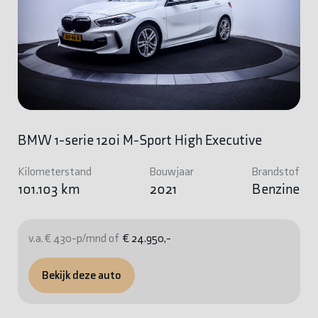
BMW 1-serie 120i M-Sport High Executive
Kilometerstand
Bouwjaar
Brandstof
101.103 km
2021
Benzine
v.a. € 430-p/mnd of
€ 24.950,-
Bekijk deze auto