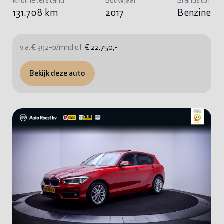
Kilometerstand
Bouwjaar
Brandstof
131.708 km
2017
Benzine
v.a. € 392-p/mnd of
€ 22.750,-
Bekijk deze auto