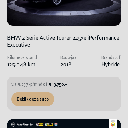
BMW 2 Serie Active Tourer 225xe iPerformance
Executive
Kilometerstand
Bouwjaar
Brandstof
125.048 km
2018
Hybride
v.a. € 237-p/mnd of
€ 13.750,-
Bekijk deze auto