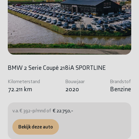
BMW 2 Serie Coupé 218iA SPORTLINE
Kilometerstand
Bouwjaar
Brandstof
72.211 km
2020
Benzine
v.a. € 392-p/mnd of
€ 22.750,-
Bekijk deze auto