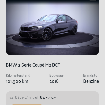
BMW 2 Serie Coupé M2 DCT
Kilometerstand
Bouwjaar
Brandstof
101.900 km
2018
Benzine
v.a. € 823-p/mnd of
€ 47.950,-