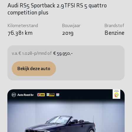
Audi RS5 Sportback 2.9TFSI RS 5 quattro
competition plus
Kilometerstand
Bouwjaar
Brandstof
76.381 km
2019
Benzine
v.a. € 1.028-p/mnd of
€ 59.950,-
Bekijk deze auto