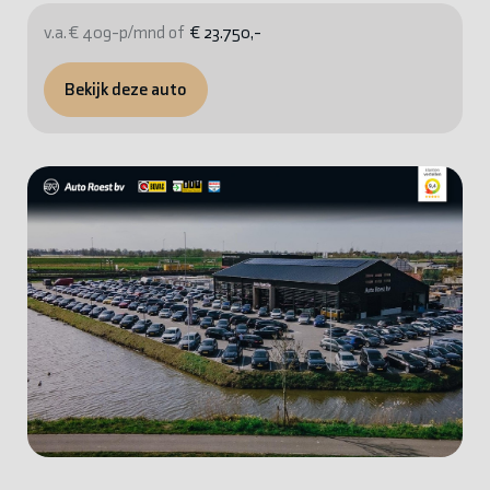
v.a. € 409-p/mnd of
€ 23.750,-
Bekijk deze auto