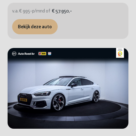
v.a. € 995-p/mnd of
€ 57.950,-
Bekijk deze auto