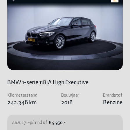
BMW 1-serie 118iA High Executive
Kilometerstand
Bouwjaar
Brandstof
242.346 km
2018
Benzine
v.a. € 171-p/mnd of
€ 9.950,-