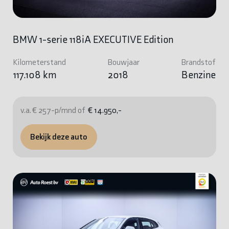
BMW 1-serie 118iA EXECUTIVE Edition
Kilometerstand
Bouwjaar
Brandstof
117.108 km
2018
Benzine
v.a. € 257-p/mnd of
€ 14.950,-
Bekijk deze auto