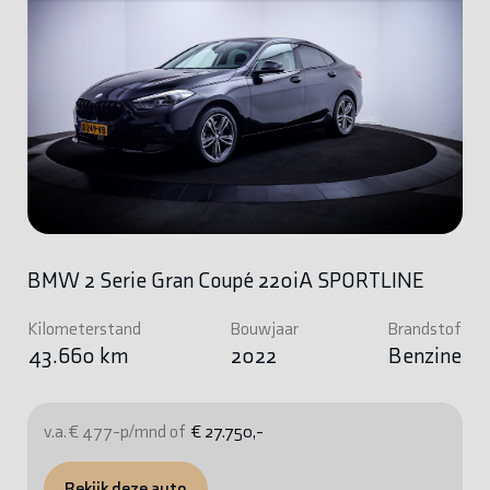
BMW 2 Serie Gran Coupé 220iA SPORTLINE
Kilometerstand
Bouwjaar
Brandstof
43.660 km
2022
Benzine
v.a. € 477-p/mnd of
€ 27.750,-
Bekijk deze auto