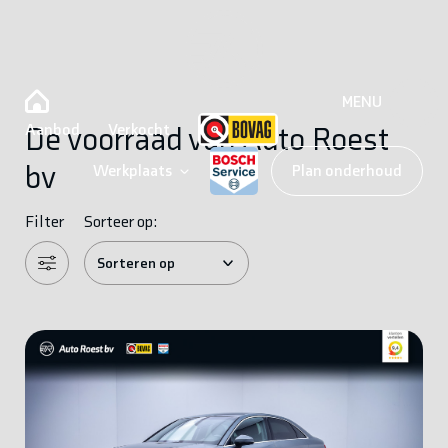
MENU
Aanbod
Verkocht
De voorraad van Auto Roest
bv
Werkplaats
Plan onderhoud
Filter
Sorteer op: