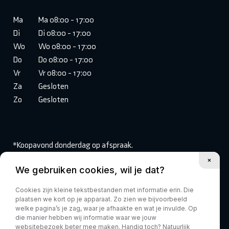
Ma
Ma 08:00 - 17:00
Di
Di 08:00 - 17:00
Wo
Wo 08:00 - 17:00
Do
Do 08:00 - 17:00
Vr
Vr 08:00 - 17:00
Za
Gesloten
Zo
Gesloten
*Koopavond donderdag op afspraak.
We gebruiken cookies, wil je dat?
Volg ons:
Cookies zijn kleine tekstbestanden met informatie erin. Die
plaatsen we kort op je apparaat. Zo zien we bijvoorbeeld
welke pagina’s je zag, waar je afhaakte en wat je invulde. Op
die manier hebben wij informatie waar we jouw
websitebezoek beter mee maken. Handig toch? Natuurlijk