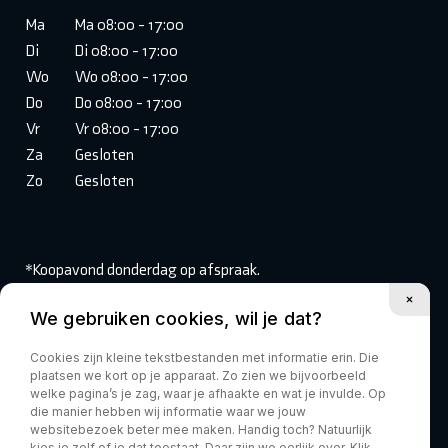
Ma
Ma 08:00 - 17:00
Di
Di 08:00 - 17:00
Wo
Wo 08:00 - 17:00
Do
Do 08:00 - 17:00
Vr
Vr 08:00 - 17:00
Za
Gesloten
Zo
Gesloten
*Koopavond donderdag op afspraak.
We gebruiken cookies, wil je dat?
Volg ons:
Cookies zijn kleine tekstbestanden met informatie erin. Die
plaatsen we kort op je apparaat. Zo zien we bijvoorbeeld
welke pagina’s je zag, waar je afhaakte en wat je invulde. Op
die manier hebben wij informatie waar we jouw
websitebezoek beter mee maken. Handig toch? Natuurlijk
kies je zelf of je dat toestaat. Daar zijn we eerlijk over. Klik