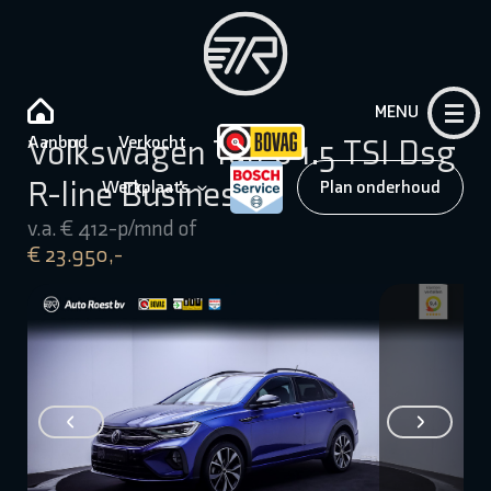
MENU
Aanbod
Verkocht
Volkswagen Taigo 1.5 TSI Dsg
R-line Business
Werkplaats
Plan onderhoud
v.a. € 412-p/mnd of
€ 23.950,-