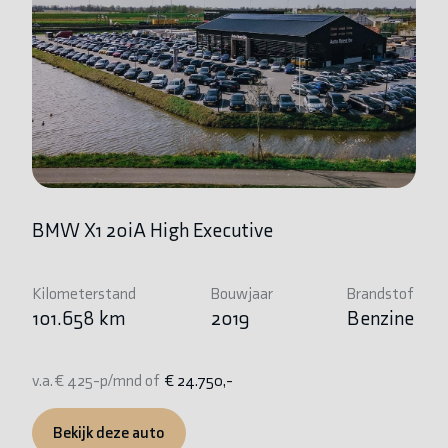
BMW X1 20iA High Executive
P
Kilometerstand
Bouwjaar
Brandstof
Ki
101.658 km
2019
Benzine
8
v.a. € 425-p/mnd of
€ 24.750,-
v.
Bekijk deze auto