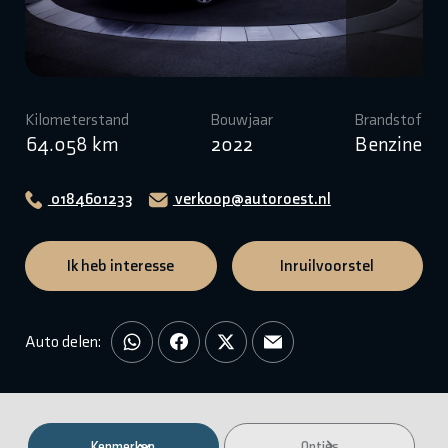
Kilometerstand
Bouwjaar
Brandstof
64.058 km
2022
Benzine
0184601233
verkoop@autoroest.nl
Ik heb interesse
Inruilvoorstel
Auto delen:
Kenmerken
Opties